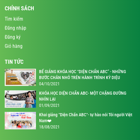
CHÍNH SÁCH
Tìm kiếm
Đăng nhập
Đăng ký
Giỏ hàng
TIN TỨC
BẾ GIẢNG KHÓA HỌC “DIỆN CHẨN ABC” - NHỮNG
BƯỚC CHÂN NHỎ TRÊN HÀNH TRÌNH KỲ DIỆU
04/10/2021
KHÓA HỌC DIỆN CHẨN ABC- MỘT CHẶNG ĐƯỜNG
NHÌN LẠI
01/09/2021
Khai giảng “Diện Chẩn ABC“- tự hào nói Tôi người Việt
Nam❤️
18/08/2021