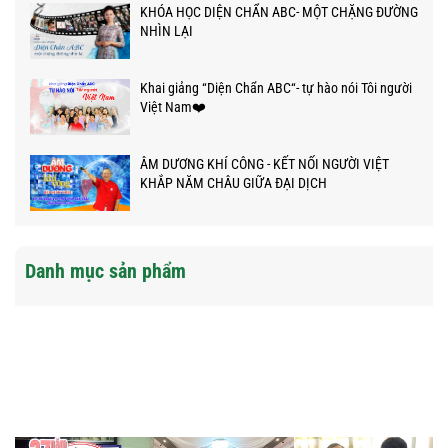
KHÓA HỌC DIỆN CHẨN ABC- MỘT CHẶNG ĐƯỜNG
NHÌN LẠI
Khai giảng “Diện Chẩn ABC“- tự hào nói Tôi người
Việt Nam❤️
ÂM DƯƠNG KHÍ CÔNG - KẾT NỐI NGƯỜI VIỆT
KHẮP NĂM CHÂU GIỮA ĐẠI DỊCH
Danh mục sản phẩm