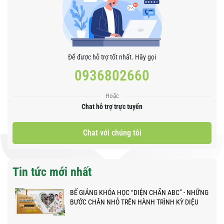
Để được hỗ trợ tốt nhất. Hãy gọi
0936802660
Hoặc
Chat hỗ trợ trực tuyến
Chat với chúng tôi
Tin tức mới nhất
BẾ GIẢNG KHÓA HỌC “DIỆN CHẨN ABC” - NHỮNG
BƯỚC CHÂN NHỎ TRÊN HÀNH TRÌNH KỲ DIỆU