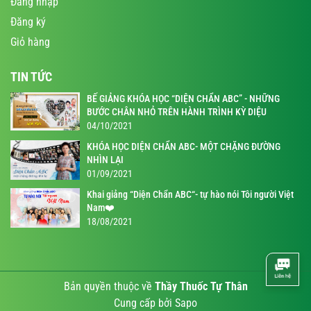
Đăng nhập
Đăng ký
Giỏ hàng
TIN TỨC
BẾ GIẢNG KHÓA HỌC “DIỆN CHẨN ABC” - NHỮNG
BƯỚC CHÂN NHỎ TRÊN HÀNH TRÌNH KỲ DIỆU
04/10/2021
KHÓA HỌC DIỆN CHẨN ABC- MỘT CHẶNG ĐƯỜNG
NHÌN LẠI
01/09/2021
Khai giảng “Diện Chẩn ABC“- tự hào nói Tôi người Việt
Nam❤️
18/08/2021
Bản quyền thuộc về
Thầy Thuốc Tự Thân
Cung cấp bởi
Sapo