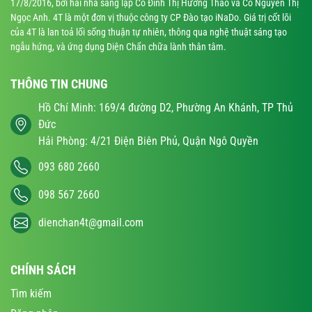
17/8/2016, bởi hai nhà sáng lập Cô Đinh Thị Hương Thảo và Cô Nguyễn Thị
Ngọc Anh. 4T là một đơn vị thuộc công ty CP Đào tạo iNaDo. Giá trị cốt lõi
của 4T là lan toả lối sống thuận tự nhiên, thông qua nghệ thuật sáng tạo
ngẫu hứng, và ứng dụng Diện Chẩn chữa lành thân tâm.
THÔNG TIN CHUNG
Hồ Chí Minh: 169/4 đường D2, Phường An Khánh, TP Thủ
Đức
Hải Phòng: 4/21 Điện Biên Phủ, Quận Ngô Quyền
093 680 2660
098 567 2660
dienchan4t@gmail.com
CHÍNH SÁCH
Tìm kiếm