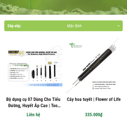
Sắp xếp:
Mặc định
Bộ dụng cụ 07 Dùng Cho Tiểu
Cây hoa tuyết | Flower of Life
Đường, Huyết Áp Cao | Tool
Set 07 For Diabetes, High
Liên hệ
335.000₫
Blood Pressure