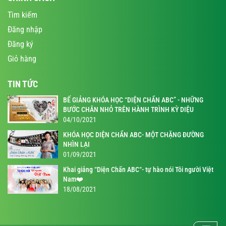
Tìm kiếm
Đăng nhập
Đăng ký
Giỏ hàng
TIN TỨC
BẾ GIẢNG KHÓA HỌC “DIỆN CHẨN ABC” - NHỮNG
BƯỚC CHÂN NHỎ TRÊN HÀNH TRÌNH KỲ DIỆU
04/10/2021
KHÓA HỌC DIỆN CHẨN ABC- MỘT CHẶNG ĐƯỜNG
NHÌN LẠI
01/09/2021
Khai giảng “Diện Chẩn ABC“- tự hào nói Tôi người Việt
Nam❤️
18/08/2021