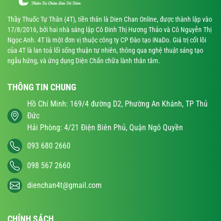
Thầy Thuốc Tự Thân (4T), tiền thân là Dien Chan Online, được thành lập vào
17/8/2016, bởi hai nhà sáng lập Cô Đinh Thị Hương Thảo và Cô Nguyễn Thị
Ngọc Anh. 4T là một đơn vị thuộc công ty CP Đào tạo iNaDo. Giá trị cốt lõi
của 4T là lan toả lối sống thuận tự nhiên, thông qua nghệ thuật sáng tạo
ngẫu hứng, và ứng dụng Diện Chẩn chữa lành thân tâm.
THÔNG TIN CHUNG
Hồ Chí Minh: 169/4 đường D2, Phường An Khánh, TP Thủ
Đức
Hải Phòng: 4/21 Điện Biên Phủ, Quận Ngô Quyền
093 680 2660
098 567 2660
dienchan4t@gmail.com
CHÍNH SÁCH