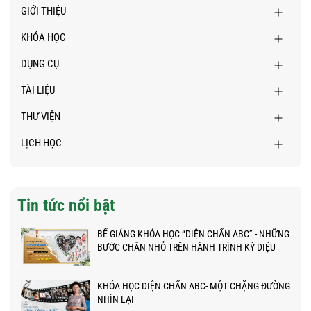
GIỚI THIỆU
KHÓA HỌC
DỤNG CỤ
TÀI LIỆU
THƯ VIỆN
LỊCH HỌC
Tin tức nổi bật
BẾ GIẢNG KHÓA HỌC “DIỆN CHẨN ABC” - NHỮNG
BƯỚC CHÂN NHỎ TRÊN HÀNH TRÌNH KỲ DIỆU
KHÓA HỌC DIỆN CHẨN ABC- MỘT CHẶNG ĐƯỜNG
NHÌN LẠI