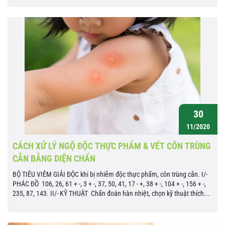
30
11/2020
CÁCH XỬ LÝ NGỘ ĐỘC THỰC PHẨM & VẾT CÔN TRÙNG
CẮN BẰNG DIỆN CHẨN
BỘ TIÊU VIÊM GIẢI ĐỘC khi bị nhiễm độc thực phẩm, côn trùng cắn. I/-
PHÁC ĐỒ 106, 26, 61 + -, 3 + -, 37, 50, 41, 17 - +, 38 + -, 104 + -, 156 + -,
235, 87, 143. II/- KỸ THUẬT Chẩn đoán hàn nhiệt, chọn kỹ thuật thích...