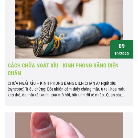
09
10/2020
CÁCH CHỮA NGẤT XỈU - KINH PHONG BẰNG DIỆN
CHẨN
CHỮA NGẤT XỈU – KINH PHONG BẰNG DIỆN CHẨN A/ Ngất xỉu:
(syncope) Triệu chứng: Đột nhiên cảm thấy chóng mặt, ù tai, hoa mắt,
khó thở, da mặt tái xanh, toát mồ hôi, bất tỉnh rồi té nhào. Quan sát
bệnh nhân ta thấy: đồng tử nở lớn hoặc thu nhỏ,...