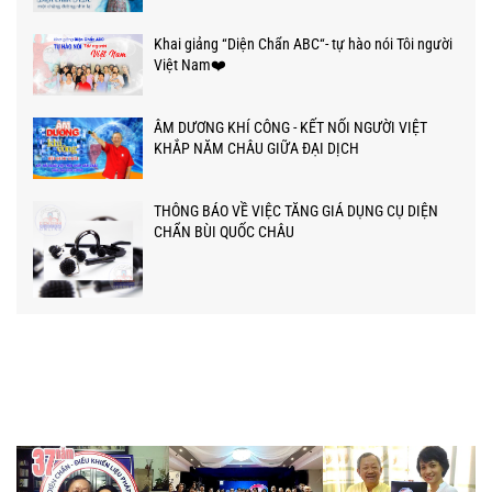
Khai giảng “Diện Chẩn ABC“- tự hào nói Tôi người
Việt Nam❤️
ÂM DƯƠNG KHÍ CÔNG - KẾT NỐI NGƯỜI VIỆT
KHẮP NĂM CHÂU GIỮA ĐẠI DỊCH
THÔNG BÁO VỀ VIỆC TĂNG GIÁ DỤNG CỤ DIỆN
CHẨN BÙI QUỐC CHÂU