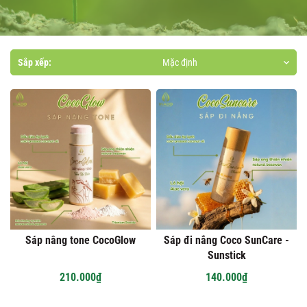
Sắp xếp:
Mặc định
Sáp nâng tone CocoGlow
Sáp đi nắng Coco SunCare -
Sunstick
210.000₫
140.000₫