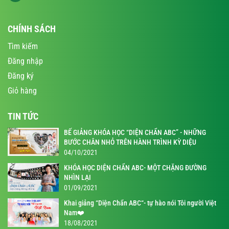
CHÍNH SÁCH
Tìm kiếm
Đăng nhập
Đăng ký
Giỏ hàng
TIN TỨC
BẾ GIẢNG KHÓA HỌC “DIỆN CHẨN ABC” - NHỮNG
BƯỚC CHÂN NHỎ TRÊN HÀNH TRÌNH KỲ DIỆU
04/10/2021
KHÓA HỌC DIỆN CHẨN ABC- MỘT CHẶNG ĐƯỜNG
NHÌN LẠI
01/09/2021
Khai giảng “Diện Chẩn ABC“- tự hào nói Tôi người Việt
Nam❤️
18/08/2021