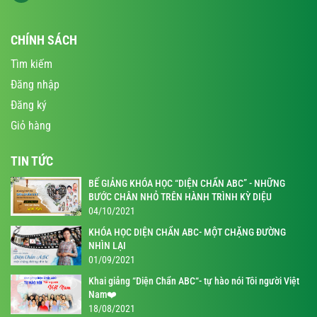
CHÍNH SÁCH
Tìm kiếm
Đăng nhập
Đăng ký
Giỏ hàng
TIN TỨC
BẾ GIẢNG KHÓA HỌC “DIỆN CHẨN ABC” - NHỮNG
BƯỚC CHÂN NHỎ TRÊN HÀNH TRÌNH KỲ DIỆU
04/10/2021
KHÓA HỌC DIỆN CHẨN ABC- MỘT CHẶNG ĐƯỜNG
NHÌN LẠI
01/09/2021
Khai giảng “Diện Chẩn ABC“- tự hào nói Tôi người Việt
Nam❤️
18/08/2021