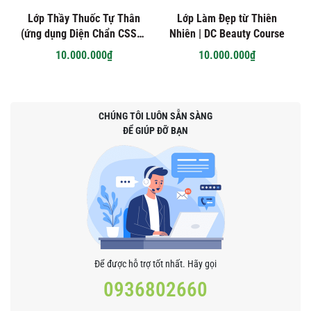
Lớp Thầy Thuốc Tự Thân
Lớp Làm Đẹp từ Thiên
(ứng dụng Diện Chẩn CSSK)
Nhiên | DC Beauty Course
- Giảng viên Đinh Thị
10.000.000₫
10.000.000₫
Hương Thảo | Basic Dien
Chan Course Teacher Dinh
Thi Huong Thao
CHÚNG TÔI LUÔN SẴN SÀNG
ĐỂ GIÚP ĐỠ BẠN
Để được hỗ trợ tốt nhất. Hãy gọi
0936802660