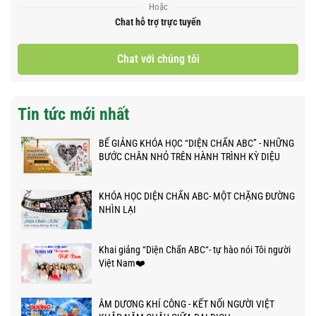
Hoặc
Chat hỗ trợ trực tuyến
Chat với chúng tôi
Tin tức mới nhất
BẾ GIẢNG KHÓA HỌC “DIỆN CHẨN ABC” - NHỮNG
BƯỚC CHÂN NHỎ TRÊN HÀNH TRÌNH KỲ DIỆU
KHÓA HỌC DIỆN CHẨN ABC- MỘT CHẶNG ĐƯỜNG
NHÌN LẠI
Khai giảng “Diện Chẩn ABC“- tự hào nói Tôi người
Việt Nam❤️
ÂM DƯƠNG KHÍ CÔNG - KẾT NỐI NGƯỜI VIỆT