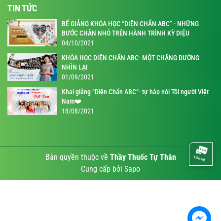
TIN TỨC
BẾ GIẢNG KHÓA HỌC “DIỆN CHẨN ABC” - NHỮNG
BƯỚC CHÂN NHỎ TRÊN HÀNH TRÌNH KỲ DIỆU
04/10/2021
KHÓA HỌC DIỆN CHẨN ABC- MỘT CHẶNG ĐƯỜNG
NHÌN LẠI
01/09/2021
Khai giảng “Diện Chẩn ABC“- tự hào nói Tôi người Việt
Nam❤️
18/08/2021
Bản quyền thuộc về
Thầy Thuốc Tự Thân
Cung cấp bởi
Sapo