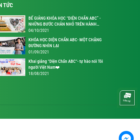
N TỨC
BẾ GIẢNG KHÓA HỌC “DIỆN CHẨN ABC” -
NHỮNG BƯỚC CHÂN NHỎ TRÊN HÀNH
TRÌNH KỲ DIỆU
04/10/2021
KHÓA HỌC DIỆN CHẨN ABC- MỘT CHẶNG
ĐƯỜNG NHÌN LẠI
01/09/2021
Khai giảng “Diện Chẩn ABC“- tự hào nói Tôi
người Việt Nam❤️
18/08/2021