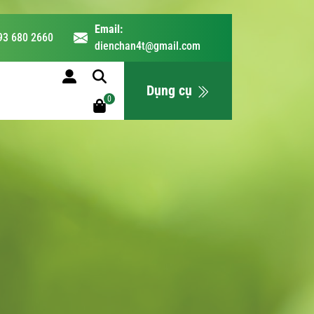
Email:
93 680 2660
dienchan4t@gmail.com
LỊCH HỌC
Dụng cụ
0