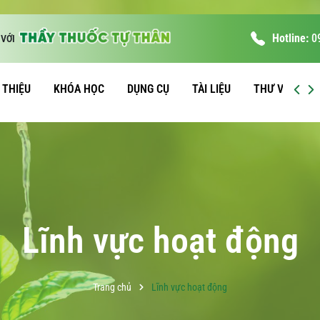
Hotline:
0
VỚI
I THIỆU
KHÓA HỌC
DỤNG CỤ
TÀI LIỆU
THƯ VIỆN
Lĩnh vực hoạt động
Trang chủ
Lĩnh vực hoạt động