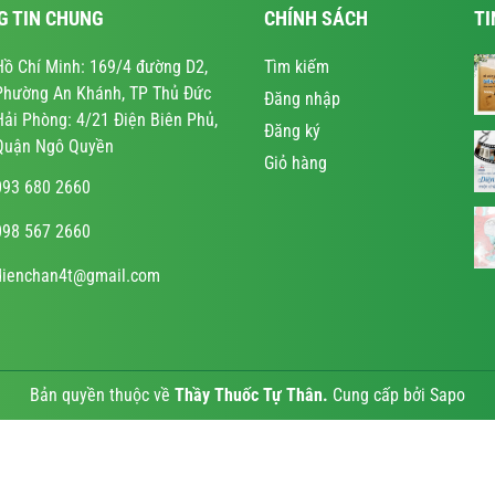
G TIN CHUNG
CHÍNH SÁCH
TI
Hồ Chí Minh: 169/4 đường D2,
Tìm kiếm
Phường An Khánh, TP Thủ Đức
Đăng nhập
Hải Phòng: 4/21 Điện Biên Phủ,
Đăng ký
Quận Ngô Quyền
Giỏ hàng
093 680 2660
098 567 2660
dienchan4t@gmail.com
Bản quyền thuộc về
Thầy Thuốc Tự Thân
.
Cung cấp bởi
Sapo