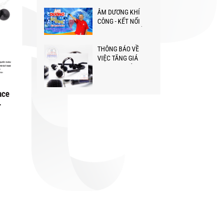
Nam❤️
ÂM DƯƠNG KHÍ
CÔNG - KẾT NỐI
NGƯỜI VIỆT KHẮP
NĂM CHÂU GIỮA
ĐẠI DỊCH
THÔNG BÁO VỀ
VIỆC TĂNG GIÁ
DỤNG CỤ DIỆN
CHẨN BÙI QUỐC
CHÂU
ace
r