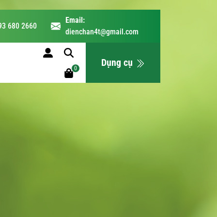
Email:
93 680 2660
dienchan4t@gmail.com
LỊCH HỌC
Dụng cụ
0