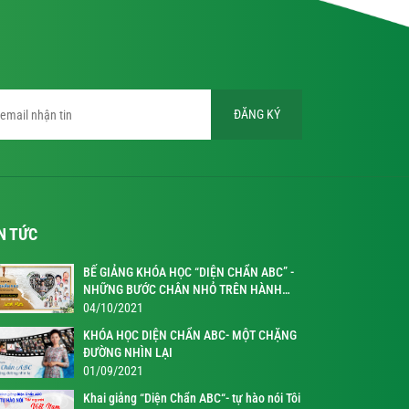
ĐĂNG KÝ
N TỨC
BẾ GIẢNG KHÓA HỌC “DIỆN CHẨN ABC” -
NHỮNG BƯỚC CHÂN NHỎ TRÊN HÀNH
TRÌNH KỲ DIỆU
04/10/2021
KHÓA HỌC DIỆN CHẨN ABC- MỘT CHẶNG
ĐƯỜNG NHÌN LẠI
01/09/2021
Khai giảng “Diện Chẩn ABC“- tự hào nói Tôi