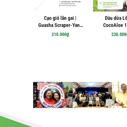
Cạo gió lăn gai |
Dầu dừa Lô
Guasha Scraper-Yang
CocoAloe 
Roller
210.000₫
230.000