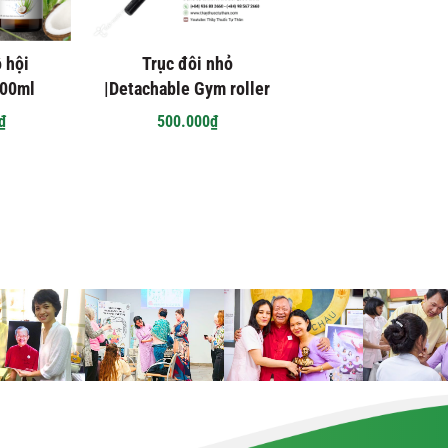
 hội
Trục đôi nhỏ
100ml
|Detachable Gym roller
₫
500.000₫