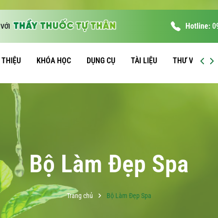
Hotline:
0
VỚI
I THIỆU
KHÓA HỌC
DỤNG CỤ
TÀI LIỆU
THƯ VIỆN
Bộ Làm Đẹp Spa
Trang chủ
Bộ Làm Đẹp Spa