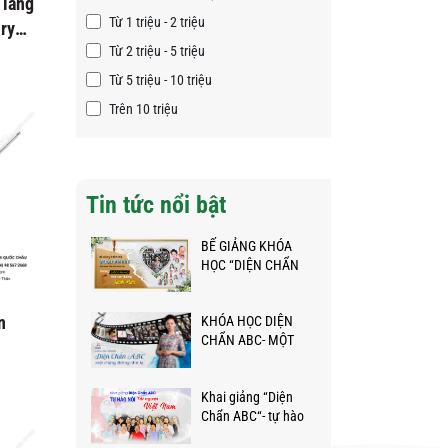
 láng
Từ 1 triệu - 2 triệu
iry
Từ 2 triệu - 5 triệu
Từ 5 triệu - 10 triệu
Trên 10 triệu
Tin tức nổi bật
BẾ GIẢNG KHÓA
HỌC “DIỆN CHẨN
ABC” - NHỮNG
BƯỚC CHÂN NHỎ
n
KHÓA HỌC DIỆN
TRÊN HÀNH TRÌNH
CHẨN ABC- MỘT
KỲ DIỆU
CHẶNG ĐƯỜNG
NHÌN LẠI
Khai giảng “Diện
Chẩn ABC“- tự hào
nói Tôi người Việt