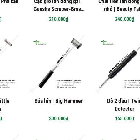
 Pha sẵn
Cạo gió lăn đồng gai |
Chải tiên lăn đồng
Guasha Scraper-Brass
nhỏ | Beauty Fa
Roller
Brush
₫
210.000₫
240.000₫
ittle
Búa lớn | Big Hammer
Dò 2 đầu | Twi
r
Detector
₫
300.000₫
165.000₫