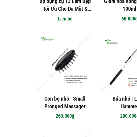
Bộ dụng cụ 13 Làm Đẹp
Giấm hoa hồng
Tối Ưu Cho Da Mặt &
100ml
Toàn Thân | Tools set
Liên hệ
60.000
13 Optimal Beauty For
Face & Body
Con bọ nhỏ | Small
Búa nhỏ | L
Pronged Massager
Hamme
260.000₫
200.000