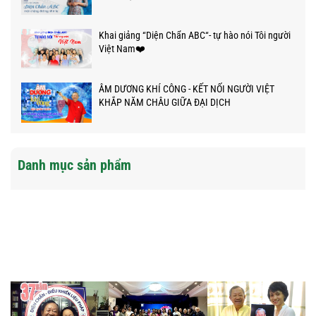
Khai giảng “Diện Chẩn ABC“- tự hào nói Tôi người
Việt Nam❤️
ÂM DƯƠNG KHÍ CÔNG - KẾT NỐI NGƯỜI VIỆT
KHẮP NĂM CHÂU GIỮA ĐẠI DỊCH
Danh mục sản phẩm