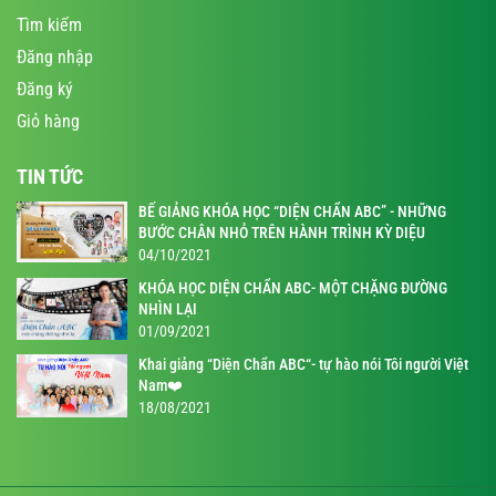
Tìm kiếm
Đăng nhập
Đăng ký
Giỏ hàng
TIN TỨC
BẾ GIẢNG KHÓA HỌC “DIỆN CHẨN ABC” - NHỮNG
BƯỚC CHÂN NHỎ TRÊN HÀNH TRÌNH KỲ DIỆU
04/10/2021
KHÓA HỌC DIỆN CHẨN ABC- MỘT CHẶNG ĐƯỜNG
NHÌN LẠI
01/09/2021
Khai giảng “Diện Chẩn ABC“- tự hào nói Tôi người Việt
Nam❤️
18/08/2021