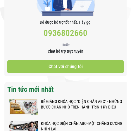
Để được hỗ trợ tốt nhất. Hãy gọi
0936802660
Hoặc
Chat hỗ trợ trực tuyến
Chat với chúng tôi
Tin tức mới nhất
BẾ GIẢNG KHÓA HỌC “DIỆN CHẨN ABC” - NHỮNG
BƯỚC CHÂN NHỎ TRÊN HÀNH TRÌNH KỲ DIỆU
KHÓA HỌC DIỆN CHẨN ABC- MỘT CHẶNG ĐƯỜNG
NHÌN LẠI