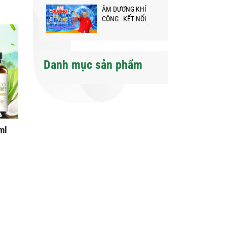
ÂM DƯƠNG KHÍ
CÔNG - KẾT NỐI
NGƯỜI VIỆT KHẮP
NĂM CHÂU GIỮA
ĐẠI DỊCH
Danh mục sản phẩm
ml
Giấm hoa hồng Pha
Dầu lô hội thuốc bắc
sẵn 100ml
20ml
60.000₫
180.000₫