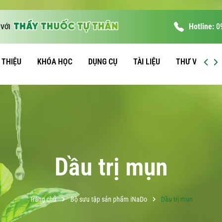
Hotline:
0
VỚI
I THIỆU
KHÓA HỌC
DỤNG CỤ
TÀI LIỆU
THƯ VIỆN
Dầu trị mụn
Trang chủ
Bộ sưu tập sản phẩm iNaDo
Dầu trị mụn