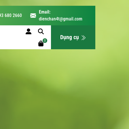
Email:
93 680 2660
dienchan4t@gmail.com
LỊCH HỌC
Dụng cụ
0