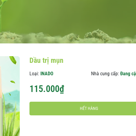
Dầu trị mụn
Loại:
INADO
Nhà cung cấp:
Đang cậ
115.000₫
HẾT HÀNG