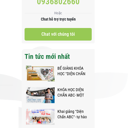
0936802660
Hoặc
Chat hỗ trợ trực tuyến
Chat với chúng tôi
Tin tức mới nhất
BẾ GIẢNG KHÓA
HỌC “DIỆN CHẨN
ABC” - NHỮNG
BƯỚC CHÂN NHỎ
KHÓA HỌC DIỆN
TRÊN HÀNH TRÌNH
CHẨN ABC- MỘT
KỲ DIỆU
CHẶNG ĐƯỜNG
NHÌN LẠI
Khai giảng “Diện
Chẩn ABC“- tự hào
nói Tôi người Việt
Nam❤️