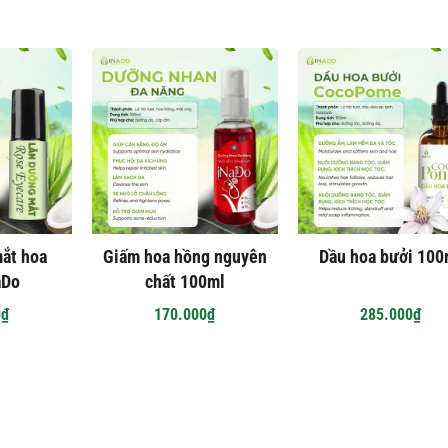
ắt hoa
Giấm hoa hồng nguyên
Dầu hoa bưởi 100
aDo
chất 100ml
0₫
170.000₫
285.000₫