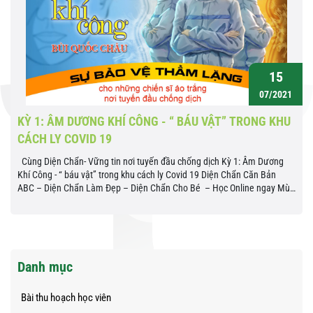
15
07/2021
KỲ 1: ÂM DƯƠNG KHÍ CÔNG - “ BÁU VẬT” TRONG KHU
CÁCH LY COVID 19
Cùng Diện Chẩn- Vững tin nơi tuyến đầu chống dịch Kỳ 1: Âm Dương
Khí Công - “ báu vật” trong khu cách ly Covid 19 Diện Chẩn Căn Bản
ABC – Diện Chẩn Làm Đẹp – Diện Chẩn Cho Bé – Học Online ngay Mùa
hè tháng năm Hà Nội rực lửa, khi tình hình dịch Covid...
Danh mục
Bài thu hoạch học viên