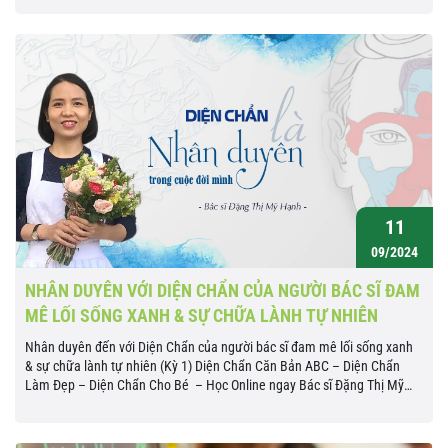
11
09/2024
NHÂN DUYÊN VỚI DIỆN CHẨN CỦA NGƯỜI BÁC SĨ ĐAM
MÊ LỐI SỐNG XANH & SỰ CHỮA LÀNH TỰ NHIÊN
Nhân duyên đến với Diện Chẩn của người bác sĩ đam mê lối sống xanh
& sự chữa lành tự nhiên (Kỳ 1) Diện Chẩn Căn Bản ABC – Diện Chẩn
Làm Đẹp – Diện Chẩn Cho Bé – Học Online ngay Bác sĩ Đặng Thị Mỹ
Hạnh (SN 1978) làm việc ở khoa nội bệnh viện tại Đà...