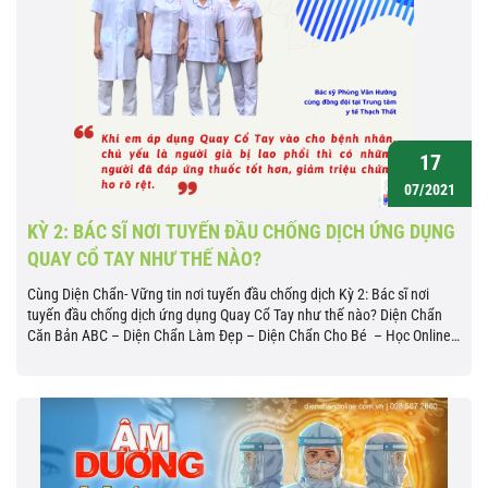
17
07/2021
KỲ 2: BÁC SĨ NƠI TUYẾN ĐẦU CHỐNG DỊCH ỨNG DỤNG
QUAY CỔ TAY NHƯ THẾ NÀO?
Cùng Diện Chẩn- Vững tin nơi tuyến đầu chống dịch Kỳ 2: Bác sĩ nơi
tuyến đầu chống dịch ứng dụng Quay Cổ Tay như thế nào? Diện Chẩn
Căn Bản ABC – Diện Chẩn Làm Đẹp – Diện Chẩn Cho Bé – Học Online
ngay Bác sĩ Phùng Văn Hưởng sinh năm 1985 hiện công tác tại...