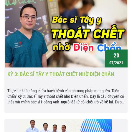
20
07/2021
KỲ 3: BÁC SĨ TÂY Y THOÁT CHẾT NHỜ DIỆN CHẨN
Thực hư khả năng chữa bách bệnh của phương pháp mang tên "Diện
Chẩn" Kỳ 3: Bác sĩ Tây Y thoát chết nhờ Diện Chẩn. Đây là câu chuyện có
thật mà chính bác sĩ Hoàng Anh- người đã từ cõi chết trở về kể lại. Được
đào tạo bài bản về Tây...