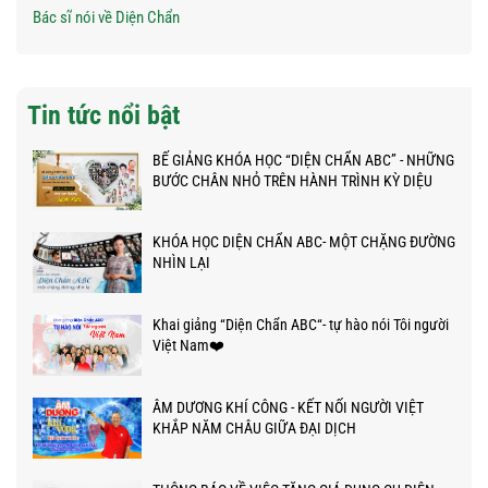
Bác sĩ nói về Diện Chẩn
Tin tức nổi bật
BẾ GIẢNG KHÓA HỌC “DIỆN CHẨN ABC” - NHỮNG
BƯỚC CHÂN NHỎ TRÊN HÀNH TRÌNH KỲ DIỆU
KHÓA HỌC DIỆN CHẨN ABC- MỘT CHẶNG ĐƯỜNG
NHÌN LẠI
Khai giảng “Diện Chẩn ABC“- tự hào nói Tôi người
Việt Nam❤️
ÂM DƯƠNG KHÍ CÔNG - KẾT NỐI NGƯỜI VIỆT
KHẮP NĂM CHÂU GIỮA ĐẠI DỊCH