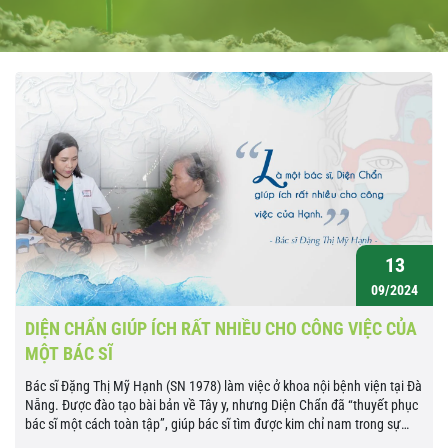
13
09/2024
DIỆN CHẨN GIÚP ÍCH RẤT NHIỀU CHO CÔNG VIỆC CỦA
MỘT BÁC SĨ
Bác sĩ Đặng Thị Mỹ Hạnh (SN 1978) làm việc ở khoa nội bệnh viện tại Đà
Nẵng. Được đào tạo bài bản về Tây y, nhưng Diện Chẩn đã “thuyết phục
bác sĩ một cách toàn tập”, giúp bác sĩ tìm được kim chỉ nam trong sự
nghiệp chữa...