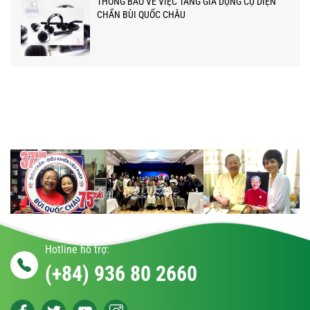
THÔNG BÁO VỀ VIỆC TĂNG GIÁ DỤNG CỤ DIỆN
CHẨN BÙI QUỐC CHÂU
Hotline hỗ trợ:
(+84) 936 80 2660