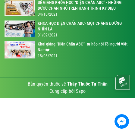
BẾ GIẢNG KHÓA HỌC “DIỆN CHẨN ABC” - NHỮNG
BƯỚC CHÂN NHỎ TRÊN HÀNH TRÌNH KỲ DIỆU
04/10/2021
KHÓA HỌC DIỆN CHẨN ABC- MỘT CHẶNG ĐƯỜNG
NHÌN LẠI
01/09/2021
Khai giảng “Diện Chẩn ABC“- tự hào nói Tôi người Việt
Nam❤️
18/08/2021
Bản quyền thuộc về
Thầy Thuốc Tự Thân
Cung cấp bởi
Sapo