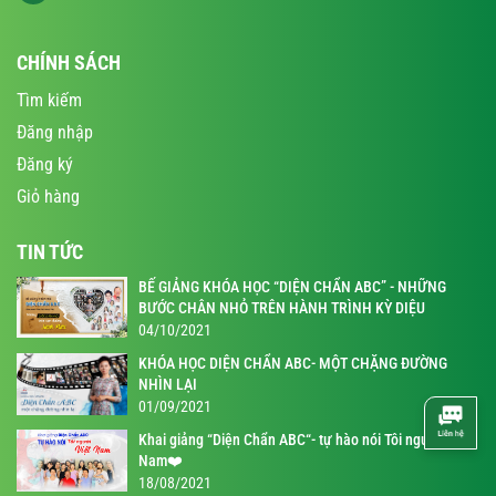
CHÍNH SÁCH
Tìm kiếm
Đăng nhập
Đăng ký
Giỏ hàng
TIN TỨC
BẾ GIẢNG KHÓA HỌC “DIỆN CHẨN ABC” - NHỮNG
BƯỚC CHÂN NHỎ TRÊN HÀNH TRÌNH KỲ DIỆU
04/10/2021
KHÓA HỌC DIỆN CHẨN ABC- MỘT CHẶNG ĐƯỜNG
NHÌN LẠI
01/09/2021
Khai giảng “Diện Chẩn ABC“- tự hào nói Tôi người Việt
Nam❤️
18/08/2021