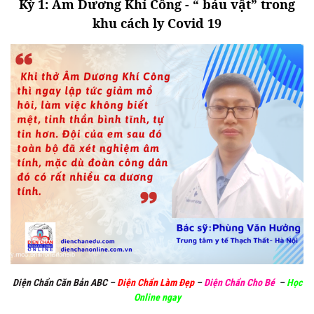
Kỳ 1: Âm Dương Khí Công - “ báu vật” trong
khu cách ly Covid 19
Diện Chẩn Căn Bản ABC
–
Diện Chẩn Làm Đẹp
–
Diện Chẩn Cho Bé
–
Học
Online ngay