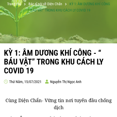
Trang chủ
Bác sĩ nói về Diện Chẩn
KỲ 1: ÂM DƯƠNG KHÍ CÔNG
- “ BÁU VẬT” TRONG KHU CÁCH LY COVID 19
KỲ 1: ÂM DƯƠNG KHÍ CÔNG - “
BÁU VẬT” TRONG KHU CÁCH LY
COVID 19
Thứ Năm, 15/07/2021
Nguyễn Thị Ngọc Anh
Cùng Diện Chẩn- Vững tin nơi tuyến đầu chống
dịch