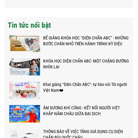
Tin tức nổi bật
BẾ GIẢNG KHÓA HỌC “DIỆN CHẨN ABC” - NHỮNG
BƯỚC CHÂN NHỎ TRÊN HÀNH TRÌNH KỲ DIỆU
KHÓA HỌC DIỆN CHẨN ABC- MỘT CHẶNG ĐƯỜNG
NHÌN LẠI
Khai giảng “Diện Chẩn ABC“- tự hào nói Tôi người
Việt Nam❤️
ÂM DƯƠNG KHÍ CÔNG - KẾT NỐI NGƯỜI VIỆT
KHẮP NĂM CHÂU GIỮA ĐẠI DỊCH
THÔNG BÁO VỀ VIỆC TĂNG GIÁ DỤNG CỤ DIỆN
CHẨN BÙI QUỐC CHÂU