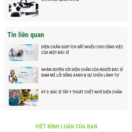
Tin liên quan
DIỆN CHẨN GIÚP ÍCH RẤT NHIỀU CHO CÔNG VIỆC
CỦA MỘT BÁC SĨ
NHÂN DUYÊN VỚI DIỆN CHẨN CỦA NGƯỜI BÁC SĨ
ĐAM MÊ LỐI SỐNG XANH & SỰ CHỮA LÀNH TỰ
NHIÊN
KỲ 3: BÁC SĨ TÂY Y THOÁT CHẾT NHỜ DIỆN CHẨN
VIẾT BÌNH LUẬN CỦA BẠN