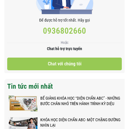
Để được hỗ trợ tốt nhất. Hãy gọi
0936802660
Hoặc
Chat hỗ trợ trực tuyến
Chat với chúng tôi
Tin tức mới nhất
BẾ GIẢNG KHÓA HỌC “DIỆN CHẨN ABC” - NHỮNG
BƯỚC CHÂN NHỎ TRÊN HÀNH TRÌNH KỲ DIỆU
KHÓA HỌC DIỆN CHẨN ABC- MỘT CHẶNG ĐƯỜNG
NHÌN LẠI