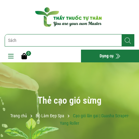
0
Dụng cụ
Thẻ cạo gió sừng
Trang chủ
Bộ Làm Đẹp Spa
Cạo gió lăn gai | Guasha Scraper-
Yang Roller