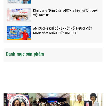
Khai giảng “Diện Chẩn ABC“- tự hào nói Tôi người
Việt Nam❤️
ÂM DƯƠNG KHÍ CÔNG - KẾT NỐI NGƯỜI VIỆT
KHẮP NĂM CHÂU GIỮA ĐẠI DỊCH
Danh mục sản phẩm