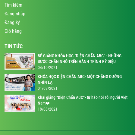
Tìm kiếm
Đăng nhập
Đăng ký
Giỏ hàng
TIN TỨC
BẾ GIẢNG KHÓA HỌC “DIỆN CHẨN ABC” - NHỮNG
BƯỚC CHÂN NHỎ TRÊN HÀNH TRÌNH KỲ DIỆU
04/10/2021
KHÓA HỌC DIỆN CHẨN ABC- MỘT CHẶNG ĐƯỜNG
NHÌN LẠI
01/09/2021
Khai giảng “Diện Chẩn ABC“- tự hào nói Tôi người Việt
Nam❤️
18/08/2021