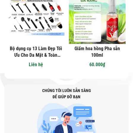
Bộ dụng cụ 13 Làm Đẹp Tối
Giấm hoa hồng Pha sẵn
Ưu Cho Da Mặt & Toàn
100ml
Thân | Tools set 13 Optimal
Liên hệ
60.000₫
Beauty For Face & Body
CHÚNG TÔI LUÔN SẴN SÀNG
ĐỂ GIÚP ĐỠ BẠN