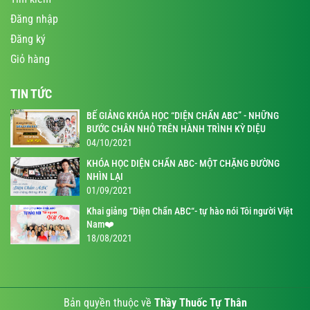
Đăng nhập
Đăng ký
Giỏ hàng
TIN TỨC
BẾ GIẢNG KHÓA HỌC “DIỆN CHẨN ABC” - NHỮNG
BƯỚC CHÂN NHỎ TRÊN HÀNH TRÌNH KỲ DIỆU
04/10/2021
KHÓA HỌC DIỆN CHẨN ABC- MỘT CHẶNG ĐƯỜNG
NHÌN LẠI
01/09/2021
Khai giảng “Diện Chẩn ABC“- tự hào nói Tôi người Việt
Nam❤️
18/08/2021
Bản quyền thuộc về
Thầy Thuốc Tự Thân