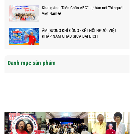
Khai giảng “Diện Chẩn ABC“- tự hào nói Tôi người
Việt Nam❤️
ÂM DƯƠNG KHÍ CÔNG - KẾT NỐI NGƯỜI VIỆT
KHẮP NĂM CHÂU GIỮA ĐẠI DỊCH
Danh mục sản phẩm