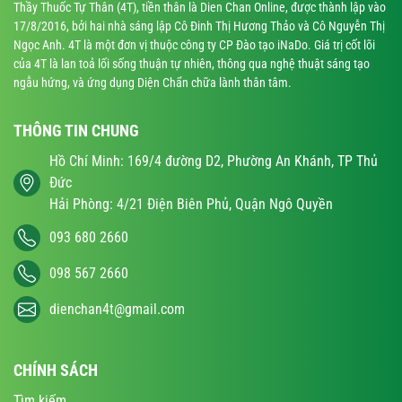
Thầy Thuốc Tự Thân (4T), tiền thân là Dien Chan Online, được thành lập vào
17/8/2016, bởi hai nhà sáng lập Cô Đinh Thị Hương Thảo và Cô Nguyễn Thị
Ngọc Anh. 4T là một đơn vị thuộc công ty CP Đào tạo iNaDo. Giá trị cốt lõi
của 4T là lan toả lối sống thuận tự nhiên, thông qua nghệ thuật sáng tạo
ngẫu hứng, và ứng dụng Diện Chẩn chữa lành thân tâm.
THÔNG TIN CHUNG
Hồ Chí Minh: 169/4 đường D2, Phường An Khánh, TP Thủ
Đức
Hải Phòng: 4/21 Điện Biên Phủ, Quận Ngô Quyền
093 680 2660
098 567 2660
dienchan4t@gmail.com
CHÍNH SÁCH
Tìm kiếm