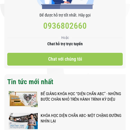
Để được hỗ trợ tốt nhất. Hãy gọi
0936802660
Hoặc
Chat hỗ trợ trực tuyến
Chat với chúng tôi
Tin tức mới nhất
BẾ GIẢNG KHÓA HỌC “DIỆN CHẨN ABC” - NHỮNG
BƯỚC CHÂN NHỎ TRÊN HÀNH TRÌNH KỲ DIỆU
KHÓA HỌC DIỆN CHẨN ABC- MỘT CHẶNG ĐƯỜNG
NHÌN LẠI