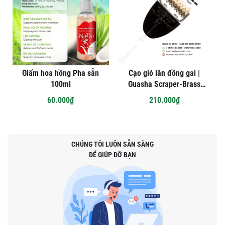
Giấm hoa hồng Pha sẵn
Cạo gió lăn đồng gai |
100ml
Guasha Scraper-Brass
Roller
60.000₫
210.000₫
CHÚNG TÔI LUÔN SẴN SÀNG
ĐỂ GIÚP ĐỠ BẠN