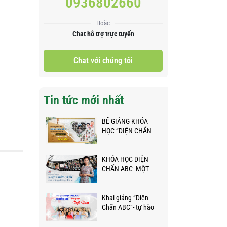
0936802660
Hoặc
Chat hỗ trợ trực tuyến
Chat với chúng tôi
Tin tức mới nhất
BẾ GIẢNG KHÓA
HỌC “DIỆN CHẨN
ABC” - NHỮNG
BƯỚC CHÂN NHỎ
KHÓA HỌC DIỆN
TRÊN HÀNH TRÌNH
CHẨN ABC- MỘT
KỲ DIỆU
CHẶNG ĐƯỜNG
NHÌN LẠI
Khai giảng “Diện
Chẩn ABC“- tự hào
nói Tôi người Việt
Nam❤️