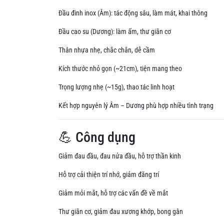
Đầu đinh inox (Âm): tác động sâu, làm mát, khai thông
Đầu cao su (Dương): làm ấm, thư giãn cơ
Thân nhựa nhẹ, chắc chắn, dễ cầm
Kích thước nhỏ gọn (~21cm), tiện mang theo
Trọng lượng nhẹ (~15g), thao tác linh hoạt
Kết hợp nguyên lý Âm – Dương phù hợp nhiều tình trạng
💪 Công dụng
Giảm đau đầu, đau nửa đầu, hỗ trợ thần kinh
Hỗ trợ cải thiện trí nhớ, giảm đãng trí
Giảm mỏi mắt, hỗ trợ các vấn đề về mắt
Thư giãn cơ, giảm đau xương khớp, bong gân