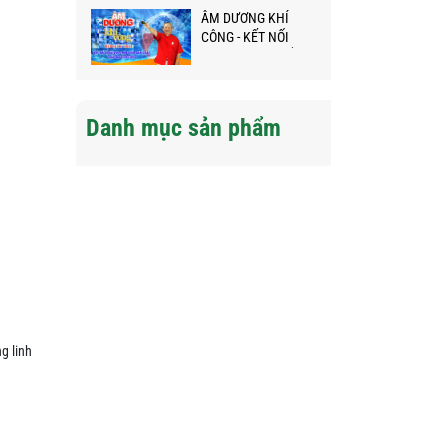
ÂM DƯƠNG KHÍ
CÔNG - KẾT NỐI
NGƯỜI VIỆT KHẮP
NĂM CHÂU GIỮA
ĐẠI DỊCH
Danh mục sản phẩm
g linh