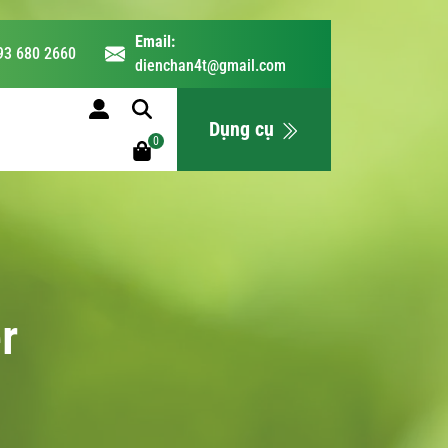
Email:
93 680 2660
dienchan4t@gmail.com
LỊCH HỌC
Dụng cụ
0
r