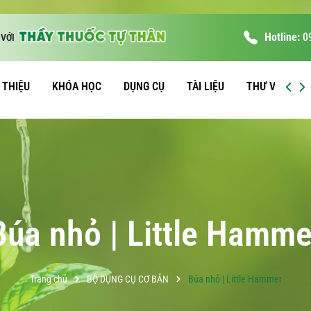
Hotline:
0
VỚI
I THIỆU
KHÓA HỌC
DỤNG CỤ
TÀI LIỆU
THƯ VIỆN
Búa nhỏ | Little Hamme
Trang chủ
BỘ DỤNG CỤ CƠ BẢN
Búa nhỏ | Little Hammer