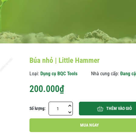
Búa nhỏ | Little Hammer
Loại:
Dụng cụ BQC Tools
Nhà cung cấp:
Đang cậ
200.000₫
Số lượng:
THÊM VÀO GIỎ
MUA NGAY