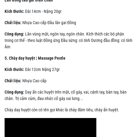
Kích thước:
Dài 14cm - Nặng 20gr
Chất liệu:
Nhựa Cao cấp Đầu lăn gai Đồng
Công dụng:
Lăn vùng mặt, ngón tay, ngón chân. Kích thích các bộ phận
trong cơ thể - theo luật Đồng ứng Đầu sừng: có tính Dương đầu đồng: có tính
Âm
5. Chày day huyệt | Massage Pestle
Kích thước:
Dài 12cm Nặng 27gr
Chất liệu:
Nhựa Cao cấp
Công dụng:
Day ấn các huyệt trên mặt, cổ gáy, vai, cánh tay, bàn tay, bàn
chân. Trị cảm cúm, đau nhức cổ gáy vai lưng...
Chày day huyệt còn có tên gọi khác là chày đâm tiêu, chày ấn huyệt.