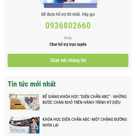
Để được hỗ trợ tốt nhất. Hãy gọi
0936802660
Hoặc
Chat hỗ trợ trực tuyến
Chat với chúng tôi
Tin tức mới nhất
BẾ GIẢNG KHÓA HỌC “DIỆN CHẨN ABC” - NHỮNG
BƯỚC CHÂN NHỎ TRÊN HÀNH TRÌNH KỲ DIỆU
KHÓA HỌC DIỆN CHẨN ABC- MỘT CHẶNG ĐƯỜNG
NHÌN LẠI