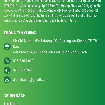
Thầy Thuốc Tự Thân (4T), tiền thân là Dien Chan Online, được thành lập vào
17/8/2016, bởi hai nhà sáng lập Cô Đinh Thị Hương Thảo và Cô Nguyễn Thị
Ngọc Anh. 4T là một đơn vị thuộc công ty CP Đào tạo iNaDo. Giá trị cốt lõi
của 4T là lan toả lối sống thuận tự nhiên, thông qua nghệ thuật sáng tạo
ngẫu hứng, và ứng dụng Diện Chẩn chữa lành thân tâm.
THÔNG TIN CHUNG
Hồ Chí Minh: 169/4 đường D2, Phường An Khánh, TP Thủ
Đức
Hải Phòng: 4/21 Điện Biên Phủ, Quận Ngô Quyền
093 680 2660
098 567 2660
dienchan4t@gmail.com
CHÍNH SÁCH
Tìm kiếm