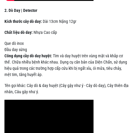
2. Dò Day | Detector
Kích thước cây dò day:
Dài 13cm Nặng 12gr
Chất liệu dò day:
Nhựa Cao cấp
Que dò inox
Đầu day sừng
Công dụng cầy dò day huyệt:
Tìm và day huyệt trên vùng mặt và khắp cơ
thể. Chữa nhiều bệnh khác nhau. Dụng cụ căn bản của Diện Chẩn, sử dụng
hiệu quả trong các trường hợp cấp cứu khi bị ngất xỉu, ói mửa, tiêu chảy,
mệt tim, tăng huyết áp.
Tên gọi khác: Cây dò & day huyệt (Cây gậy như ý - Cây dò day), Cây thiên địa
nhân, Câu gậy như ý.