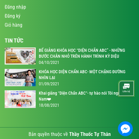
Đăng nhập
Đăng ký
Giỏ hàng
TIN TỨC
BẾ GIẢNG KHÓA HỌC “DIỆN CHẨN ABC” - NHỮNG
BƯỚC CHÂN NHỎ TRÊN HÀNH TRÌNH KỲ DIỆU
04/10/2021
KHÓA HỌC DIỆN CHẨN ABC- MỘT CHẶNG ĐƯỜNG
NHÌN LẠI
01/09/2021
Khai giảng “Diện Chẩn ABC“- tự hào nói Tôi người Việt
Nam❤️
18/08/2021
Bản quyền thuộc về
Thầy Thuốc Tự Thân