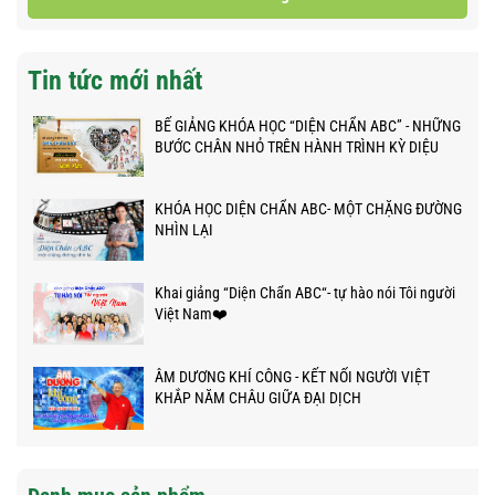
Tin tức mới nhất
BẾ GIẢNG KHÓA HỌC “DIỆN CHẨN ABC” - NHỮNG
BƯỚC CHÂN NHỎ TRÊN HÀNH TRÌNH KỲ DIỆU
KHÓA HỌC DIỆN CHẨN ABC- MỘT CHẶNG ĐƯỜNG
NHÌN LẠI
Khai giảng “Diện Chẩn ABC“- tự hào nói Tôi người
Việt Nam❤️
ÂM DƯƠNG KHÍ CÔNG - KẾT NỐI NGƯỜI VIỆT
KHẮP NĂM CHÂU GIỮA ĐẠI DỊCH