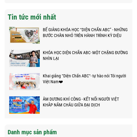
Tin tức mới nhất
BẾ GIẢNG KHÓA HỌC “DIỆN CHẨN ABC” - NHỮNG
BƯỚC CHÂN NHỎ TRÊN HÀNH TRÌNH KỲ DIỆU
KHÓA HỌC DIỆN CHẨN ABC- MỘT CHẶNG ĐƯỜNG
NHÌN LẠI
Khai giảng “Diện Chẩn ABC“- tự hào nói Tôi người
Việt Nam❤️
ÂM DƯƠNG KHÍ CÔNG - KẾT NỐI NGƯỜI VIỆT
KHẮP NĂM CHÂU GIỮA ĐẠI DỊCH
Danh mục sản phẩm