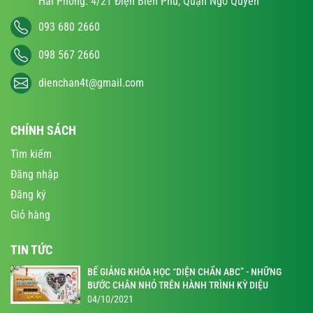
Hải Phòng: 4/21 Điện Biên Phủ, Quận Ngô Quyền
093 680 2660
098 567 2660
dienchan4t@gmail.com
CHÍNH SÁCH
Tìm kiếm
Đăng nhập
Đăng ký
Giỏ hàng
TIN TỨC
BẾ GIẢNG KHÓA HỌC “DIỆN CHẨN ABC” - NHỮNG
BƯỚC CHÂN NHỎ TRÊN HÀNH TRÌNH KỲ DIỆU
04/10/2021