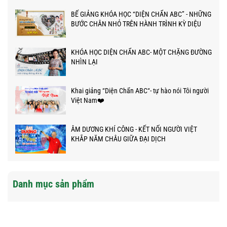
BẾ GIẢNG KHÓA HỌC “DIỆN CHẨN ABC” - NHỮNG
BƯỚC CHÂN NHỎ TRÊN HÀNH TRÌNH KỲ DIỆU
KHÓA HỌC DIỆN CHẨN ABC- MỘT CHẶNG ĐƯỜNG
NHÌN LẠI
Khai giảng “Diện Chẩn ABC“- tự hào nói Tôi người
Việt Nam❤️
ÂM DƯƠNG KHÍ CÔNG - KẾT NỐI NGƯỜI VIỆT
KHẮP NĂM CHÂU GIỮA ĐẠI DỊCH
Danh mục sản phẩm