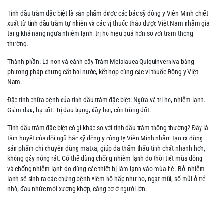
Tinh dầu tràm đặc biệt là sản phẩm được các bác sỹ đông y Viên Minh chiết
xuất từ tinh dầu tràm tự nhiên và các vị thuốc thảo dược Việt Nam nhằm gia
tăng khả năng ngừa nhiễm lạnh, trị ho hiệu quả hơn so với tràm thông
thường.
Thành phần: Lá non và cành cây Tràm Melalauca Quiquinverniva bằng
phương pháp chưng cất hơi nước, kết hợp cùng các vị thuốc Đông y Việt
Nam.
Đặc tính chữa bệnh của tinh dầu tràm đặc biệt: Ngừa và trị ho, nhiễm lạnh.
Giảm đau, hạ sốt. Trị đau bụng, đầy hơi, côn trùng đốt.
Tinh dầu tràm đặc biệt có gì khác so với tinh dầu tràm thông thường? Đây là
tâm huyết của đội ngũ bác sỹ đông y công ty Viên Minh nhằm tạo ra dòng
sản phẩm chỉ chuyên dùng matxa, giúp da thẩm thấu tinh chất nhanh hơn,
không gây nóng rát. Có thể dùng chống nhiễm lạnh do thời tiết mùa đông
và chống nhiễm lạnh do dùng các thiết bị làm lạnh vào mùa hè. Bởi nhiễm
lạnh sẽ sinh ra các chứng bệnh viêm hô hấp như ho, ngạt mũi, sổ mũi ở trẻ
nhỏ; đau nhức mỏi xương khớp, căng cơ ở người lớn.