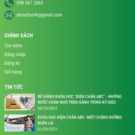
098 567 2660
dienchan4t@gmail.com
CHÍNH SÁCH
Tìm kiếm
Đăng nhập
Đăng ký
Giỏ hàng
TIN TỨC
BẾ GIẢNG KHÓA HỌC “DIỆN CHẨN ABC” - NHỮNG
BƯỚC CHÂN NHỎ TRÊN HÀNH TRÌNH KỲ DIỆU
04/10/2021
KHÓA HỌC DIỆN CHẨN ABC- MỘT CHẶNG ĐƯỜNG
NHÌN LẠI
01/09/2021