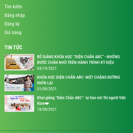
Tìm kiếm
Đăng nhập
Đăng ký
Giỏ hàng
TIN TỨC
BẾ GIẢNG KHÓA HỌC “DIỆN CHẨN ABC” - NHỮNG
BƯỚC CHÂN NHỎ TRÊN HÀNH TRÌNH KỲ DIỆU
04/10/2021
KHÓA HỌC DIỆN CHẨN ABC- MỘT CHẶNG ĐƯỜNG
NHÌN LẠI
01/09/2021
Khai giảng “Diện Chẩn ABC“- tự hào nói Tôi người Việt
Nam❤️
18/08/2021