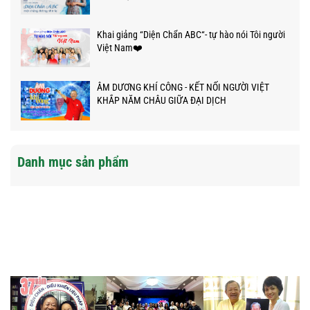
Khai giảng “Diện Chẩn ABC“- tự hào nói Tôi người
Việt Nam❤️
ÂM DƯƠNG KHÍ CÔNG - KẾT NỐI NGƯỜI VIỆT
KHẮP NĂM CHÂU GIỮA ĐẠI DỊCH
Danh mục sản phẩm