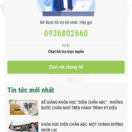
Để được hỗ trợ tốt nhất. Hãy gọi
0936802660
Hoặc
Chat hỗ trợ trực tuyến
Chat với chúng tôi
Tin tức mới nhất
BẾ GIẢNG KHÓA HỌC “DIỆN CHẨN ABC” - NHỮNG
BƯỚC CHÂN NHỎ TRÊN HÀNH TRÌNH KỲ DIỆU
KHÓA HỌC DIỆN CHẨN ABC- MỘT CHẶNG ĐƯỜNG
NHÌN LẠI