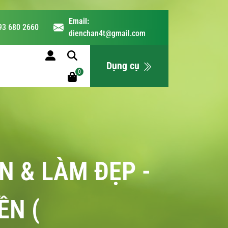
Email:
93 680 2660
dienchan4t@gmail.com
LỊCH HỌC
Dụng cụ
0
N & LÀM ĐẸP -
ỀN (