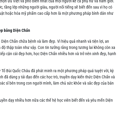
họn ưu Việt và phổ biến nhất của mọi người kể cả phụ nữ và nam giới.
, tầng lớp những người giàu, người nổi tiếng sẽ biết đến sau vì họ có
 thuật hoặc hóa mỹ phẩm cao cấp hơn là một phương pháp bình dân như
đẹp bằng Diện Chẩn
Diện Chẫn chữa bệnh và làm đẹp. Vì hiệu quả nhanh và tiện lợi, an
ến độ thập toàn như vậy. Con tin tưởng rằng trong tương lai không còn xa
ếp cận cái đẹp hơn, học Diện Chẩn nhiều hơn và trở nên xinh đẹp, hạnh
ầy Tổ Bùi Quốc Châu đã phát minh ra một phương pháp quá tuyệt vời, kỳ
̃ dùng y tải đạo đến các học trò, truyền dạy kiến thức Diện Chẩn và
 bác sĩ bên trong con người mình, làm chủ sức khỏe và sắc đẹp của bản
ruyền dạy nhiều hơn nữa các thế hệ học viên biết đến và yêu mến Diện