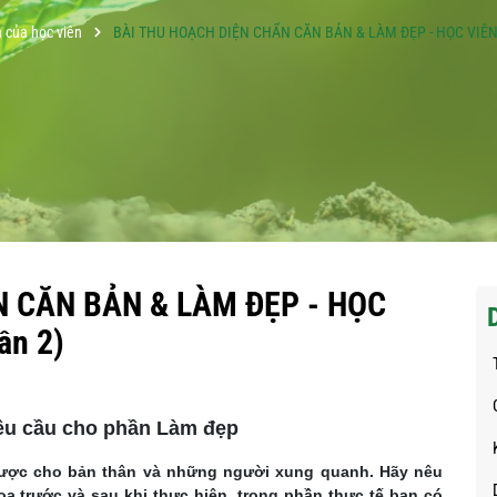
 của học viên
BÀI THU HOẠCH DIỆN CHẨN CĂN BẢN & LÀM ĐẸP - HỌC VIÊN 
N CĂN BẢN & LÀM ĐẸP - HỌC
ần 2)
yêu cầu cho phần Làm đẹp
được cho bản thân và những người xung quanh. Hãy nêu
ọa trước và sau khi thực hiện, trong phần thực tế bạn có