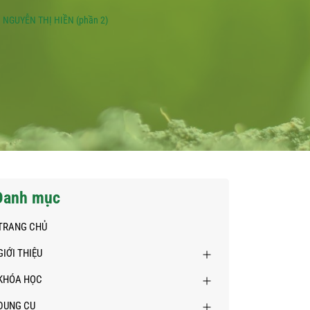
NGUYỄN THỊ HIỀN (phần 2)
Danh mục
TRANG CHỦ
GIỚI THIỆU
KHÓA HỌC
DỤNG CỤ