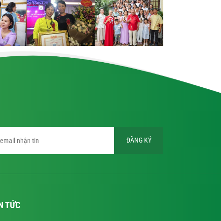
ĐĂNG KÝ
N TỨC