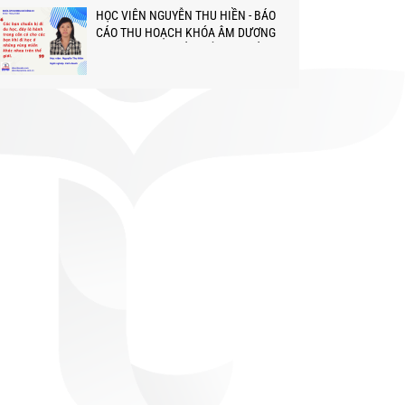
HỌC VIÊN NGUYỄN THU HIỀN - BÁO
CÁO THU HOẠCH KHÓA ÂM DƯƠNG
KHÍ CÔNG VỚI THẦY TỔ BÙI QUỐC
CHÂU