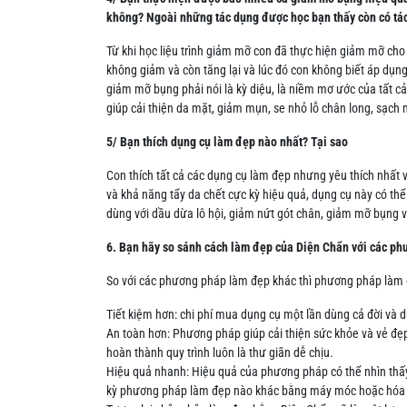
không? Ngoài những tác dụng được học bạn thấy còn có tá
Từ khi học liệu trình giảm mỡ con đã thực hiện giảm mỡ 
không giảm và còn tăng lại và lúc đó con không biết áp dụn
giảm mỡ bụng phải nói là kỳ diệu, là niềm mơ ước của tất 
giúp cải thiện da mặt, giảm mụn, se nhỏ lỗ chân long, sạch
5/ Bạn thích dụng cụ làm đẹp nào nhất? Tại sao
Con thích tất cả các dụng cụ làm đẹp nhưng yêu thích nhất
và khả năng tẩy da chết cực kỳ hiệu quả, dụng cụ này có 
dùng với dầu dừa lô hội, giảm nứt gót chân, giảm mỡ bụng v
6. Bạn hãy so sánh cách làm đẹp của Diện Chẩn với các ph
So với các phương pháp làm đẹp khác thì phương pháp làm đ
Tiết kiệm hơn: chi phí mua dụng cụ một lần dùng cả đời va
An toàn hơn: Phương pháp giúp cải thiện sức khỏe và vẻ đẹp
hoàn thành quy trình luôn là thư giãn dễ chịu.
Hiệu quả nhanh: Hiệu quả của phương pháp có thể nhìn thấy
kỳ phương pháp làm đẹp nào khác bằng máy móc hoặc hóa