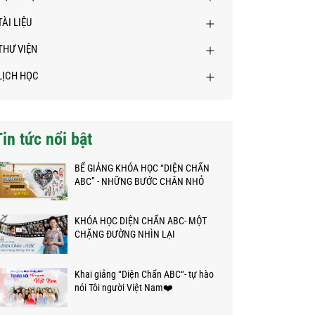
TÀI LIỆU
THƯ VIỆN
LỊCH HỌC
Tin tức nổi bật
BẾ GIẢNG KHÓA HỌC “DIỆN CHẨN
ABC” - NHỮNG BƯỚC CHÂN NHỎ
TRÊN HÀNH TRÌNH KỲ DIỆU
KHÓA HỌC DIỆN CHẨN ABC- MỘT
CHẶNG ĐƯỜNG NHÌN LẠI
Khai giảng “Diện Chẩn ABC“- tự hào
nói Tôi người Việt Nam❤️