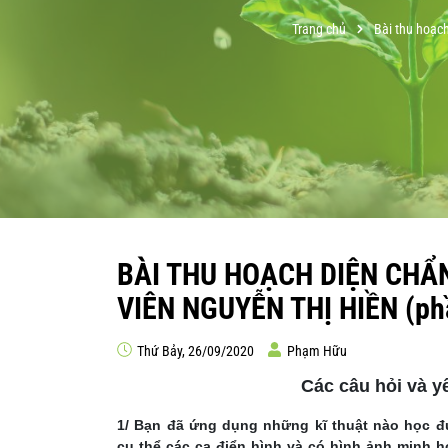
Trang chủ
Bài thu hoạch
BÀI THU HOẠCH DIỆN CHẨ
VIÊN NGUYỄN THỊ HIỀN (ph
Thứ Bảy, 26/09/2020
Phạm Hữu
Các câu hỏi và 
1/ Bạn đã ứng dụng những kĩ thuật nào học 
cụ
thể các ca điển hình và có hình ảnh minh h