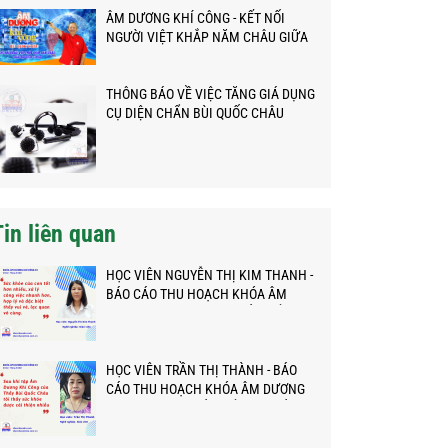
ÂM DƯƠNG KHÍ CÔNG - KẾT NỐI
NGƯỜI VIỆT KHẮP NĂM CHÂU GIỮA
ĐẠI DỊCH
THÔNG BÁO VỀ VIỆC TĂNG GIÁ DỤNG
CỤ DIỆN CHẨN BÙI QUỐC CHÂU
Tin liên quan
HỌC VIÊN NGUYỄN THỊ KIM THANH -
BÁO CÁO THU HOẠCH KHÓA ÂM
DƯƠNG KHÍ CÔNG VỚI THẦY TỔ BÙI
QUỐC CHÂU
HỌC VIÊN TRẦN THỊ THÀNH - BÁO
CÁO THU HOẠCH KHÓA ÂM DƯƠNG
KHÍ CÔNG VỚI THẦY TỔ BÙI QUỐC
CHÂUv