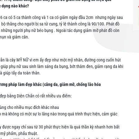
c dụng nào khác?
cho 6 ca có 5 ca thành công và 1 ca có giảm ngày đầu 2cm nhưng ngày sau
g bộ thăng cho người bị sa tử cung, tỷ lệ thành công là 90/100. Phát đồ
cả những người phụ nữ béo bụng . Ngoài tác dụng giảm mỡ phát đồ còn
 mụn và giảm cân.
 vẫn là cây MỸ NỮ vì em ấy đẹp như một mỹ nhân, đường cong cuốn hút
thể giúp phụ nữ sau sinh làm sáng da bụng, bớt thâm đen, giảm rạng da khi
à giúp tẩy da toàn thân.
ương pháp làm đẹp khác (căng da, giảm mỡ, chống lão hóa
ẹp bằng Diện Chẩn có rất nhiều ưu điểm:
̀ dùng cho nhiều mục đích khác nhau
 mà không có một sự lo lắng nào trong quá trình thực hiện, cảm giác
 được ngay chỉ sau từ 30 phút thực hiện là quá thần kỳ nhanh hơn bất
 mỹ phẩm, phẩu thuật.