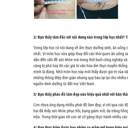
2/ Bạn thấy tâm đắc với nội dung nào trong lớp học nhất? T
Trong lớp học có nội dung về ẩm thực dưỡng sinh, ăn uống câ
nhất. Vì môn học vừa giúp thay đổi các thói quen ăn uống s
dẫn đến vấn đề sức khỏe mà trong thời buổi công nghiệp va
càng bị phá hủy thì các giá trị văn hóa ẩm thực truyền thố
mình là đúng. Nhờ môn học này mới thấy được giá trị của
những thông điệp đơn giản nhưng quý báu lại lại cho nhiều 
nguồn dinh dưỡng từ đất mẹ Việt Nam.
3/ Bạn thấy phác đồ làm đẹp nào hiệu quả nhất với bản th
Con chưa ứng dụng nhiều phát đồ làm đẹp, vì chỉ qua các đ
hai đã thấy sức khỏe phục hồi, bụng giảm mỡ, da trắng hồ
nữa. Trong thời gian tới con sẽ cố gắng thực hành nhiều cá
4/ Bạn thực hiện được bao nhiêu ca giảm mỡ bụng hiệu quả