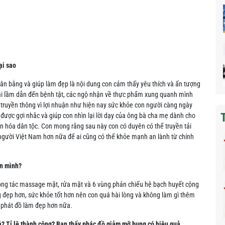
ại sao
n bằng và giúp làm đẹp là nội dung con cảm thấy yêu thích và ấn tượng
ai lầm dẫn đến bệnh tật, các ngộ nhận về thực phẩm xung quanh mình
̀ truyền thông vì lợi nhuận như hiện nay sức khỏe con người càng ngày
ng được gợi nhắc và giúp con nhìn lại lời dạy của ông bà cha mẹ dành cho
 văn hóa dân tộc. Con mong rằng sau này con có duyên có thể truyền tải
người Việt Nam hơn nữa để ai cũng có thể khỏe mạnh an lành từ chính
ân mình?
ộng tác massage mặt, rửa mặt và 6 vùng phản chiếu hệ bạch huyết cộng
ng đẹp hơn, sức khỏe tốt hơn nên con quá hài lòng và không làm gì thêm
c phát đồ làm đẹp hơn nữa.
? Tỉ lệ thành công? Bạn thấy phác đồ giảm mỡ bụng có hiệu quả