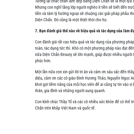
Tương lại chắc chắn làm đẹp bằng Diện Chẩn sẽ là một lựa c
Nhưng con nghĩ tầng lớp người nghèo ít tiền sẽ biết đến trước
tiền và tâm lý hướng ngoại sẽ chuộng các giải pháp phẫu
Diện Chẩn. Đó cũng là một thiệt thòi cho họ.
7. Bạn đánh giá thế nào về hiệu quả và tác dụng của làm 
Con đánh giá rất cao hiệu quả và tác dụng của phương pháp 
toàn, tác dụng tức thì. Khó có một phương pháp nào đạt đ
nữa Diện Chẩn Beauty sẽ lớn mạnh, giúp được nhiều người ti
phúc hơn.
Một lần nữa con xin gửi lời tri ân và cảm ơn sâu sắc đến th
diệu, cảm ơn các cô giáo Đinh Hương Thảo, Nguyễn Ngọc Anh đa
khơi gợi tiềm năng của mỗi học viên để ai cũng tự tin vào vị
thân, gia đình và những người xung quanh.
Con kính chúc Thầy Tổ và các cô nhiều sức khỏe để có thể t
Chẩn trên khắp Việt Nam và quốc tế.