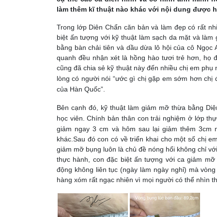
làm thêm kĩ thuật nào khác với nội dung được 
Trong lớp Diên Chẩn căn bản và làm đẹp có rất nhiê
biệt ấn tượng với kỹ thuật làm sạch da mặt và l
bằng bàn chải tiên và dầu dừa lô hội của cô Ngọc 
quanh đều nhận xét là hồng hào tươi trẻ hơn, họ đê
cũng đã chia sẻ kỹ thuật này đến nhiều chị em ph
lòng có người nói “ước gì chị gặp em sớm hơn chi
của Hàn Quốc”.
Bên cạnh đó, kỹ thuật làm giảm mỡ thừa bằng Diê
học viên. Chính bản thân con trải nghiệm ở lớp th
giảm ngay 3 cm và hôm sau lại giảm thêm 3cm nữ
khác.
Sau đó con có về triển khai cho một số chị em
giảm mỡ bụng luôn là chủ đề nóng hổi không chỉ với
thực hành, con đặc biệt ấn tượng với ca giảm mơ
động không liên tục (ngày làm ngày nghỉ) mà vòn
hàng xóm rất ngạc nhiên vì mọi người có thể nhìn th