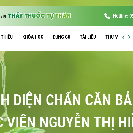
Hotline:
0
VỚI
I THIỆU
KHÓA HỌC
DỤNG CỤ
TÀI LIỆU
THƯ VIỆN
H DIỆN CHẨN CĂN BẢ
 VIÊN NGUYỄN THỊ HI