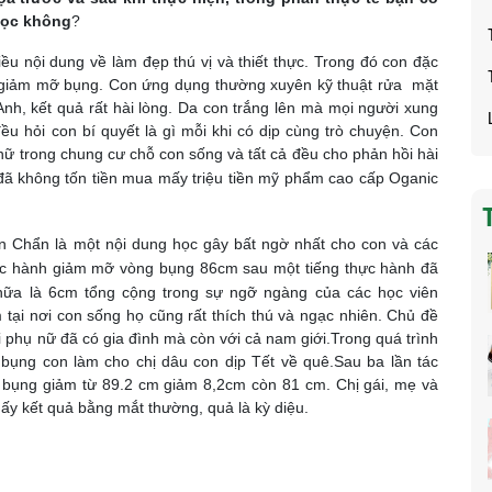
học không
?
̀u nội dung về làm đẹp thú vị và thiết thực. Trong đó con đặc
àm giảm mỡ bụng. Con ứng dụng thường xuyên kỹ thuật rửa mặt
Anh, kết quả rất hài lòng. Da con trắng lên mà mọi người xung
̀u hỏi con bí quyết là gì mỗi khi có dịp cùng trò chuyện. Con
ụ nữ trong chung cư chỗ
con sống và tất cả đều cho phản hồi hài
̣ đã không tốn tiền mua mấy triệu tiền mỹ phẩm cao cấp Oganic
̣n Chẩn là một nội dung học gây bất ngờ nhất cho con và các
ực hành giảm
mỡ vòng bụng 86cm sau một tiếng thực hành đã
a là 6cm tổng cộng trong sự ngỡ ngàng của các học viên
 tại nơi con sống họ cũng rất thích thú và ngạc nhiên. Chủ đề
 phụ nữ đã có gia đình mà còn với cả nam giới.
Trong quá trình
̃ bụng con làm cho chị dâu con dịp Tết về quê.
Sau ba lần tác
g bụng giảm từ 89.2 cm giảm 8,2cm còn 81 cm. Chị gái, mẹ và
ấy kết quả bằng mắt thường, quả là kỳ diệu.