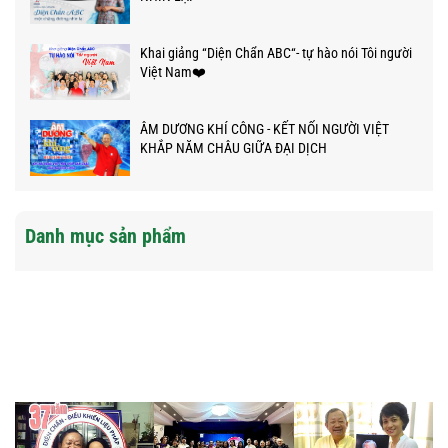
Khai giảng “Diện Chẩn ABC“- tự hào nói Tôi người
Việt Nam❤️
ÂM DƯƠNG KHÍ CÔNG - KẾT NỐI NGƯỜI VIỆT
KHẮP NĂM CHÂU GIỮA ĐẠI DỊCH
Danh mục sản phẩm