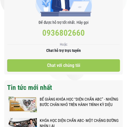
Để được hỗ trợ tốt nhất. Hãy gọi
0936802660
Hoặc
Chat hỗ trợ trực tuyến
Chat với chúng tôi
Tin tức mới nhất
BẾ GIẢNG KHÓA HỌC “DIỆN CHẨN ABC” - NHỮNG
BƯỚC CHÂN NHỎ TRÊN HÀNH TRÌNH KỲ DIỆU
KHÓA HỌC DIỆN CHẨN ABC- MỘT CHẶNG ĐƯỜNG
NHÌN LẠI