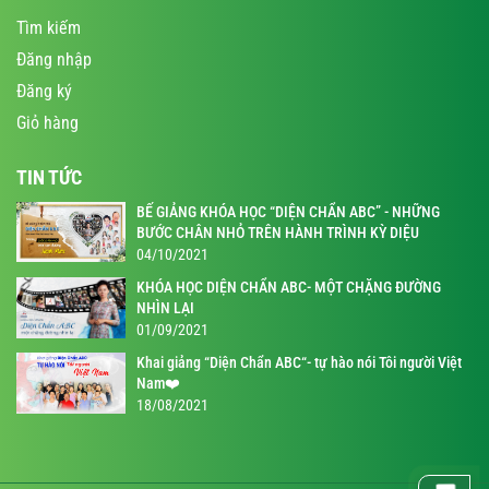
Tìm kiếm
Đăng nhập
Đăng ký
Giỏ hàng
TIN TỨC
BẾ GIẢNG KHÓA HỌC “DIỆN CHẨN ABC” - NHỮNG
BƯỚC CHÂN NHỎ TRÊN HÀNH TRÌNH KỲ DIỆU
04/10/2021
KHÓA HỌC DIỆN CHẨN ABC- MỘT CHẶNG ĐƯỜNG
NHÌN LẠI
01/09/2021
Khai giảng “Diện Chẩn ABC“- tự hào nói Tôi người Việt
Nam❤️
18/08/2021