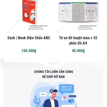
Sách | Book Diện Chẩn ABC
Tờ sơ đồ huyệt màu + 52
phác đồ A4
150.000₫
40.000₫
CHÚNG TÔI LUÔN SẴN SÀNG
ĐỂ GIÚP ĐỠ BẠN