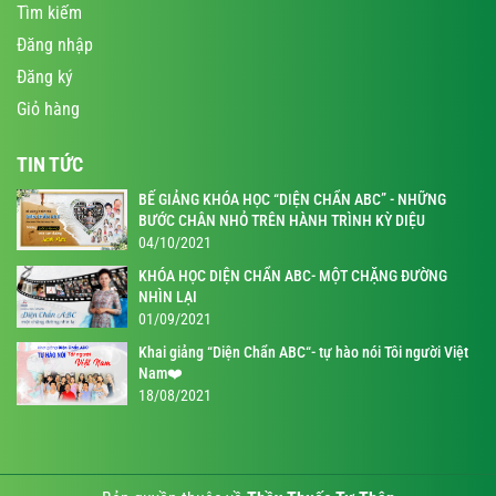
Tìm kiếm
Đăng nhập
Đăng ký
Giỏ hàng
TIN TỨC
BẾ GIẢNG KHÓA HỌC “DIỆN CHẨN ABC” - NHỮNG
BƯỚC CHÂN NHỎ TRÊN HÀNH TRÌNH KỲ DIỆU
04/10/2021
KHÓA HỌC DIỆN CHẨN ABC- MỘT CHẶNG ĐƯỜNG
NHÌN LẠI
01/09/2021
Khai giảng “Diện Chẩn ABC“- tự hào nói Tôi người Việt
Nam❤️
18/08/2021