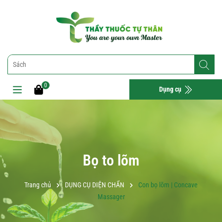
0
Dụng cụ
Bọ to lõm
Trang chủ
DỤNG CỤ DIỆN CHẨN
Con bọ lõm | Concave
Massager