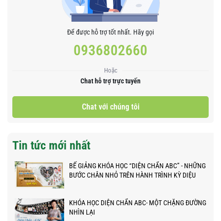
Để được hỗ trợ tốt nhất. Hãy gọi
0936802660
Hoặc
Chat hỗ trợ trực tuyến
Chat với chúng tôi
Tin tức mới nhất
BẾ GIẢNG KHÓA HỌC “DIỆN CHẨN ABC” - NHỮNG
BƯỚC CHÂN NHỎ TRÊN HÀNH TRÌNH KỲ DIỆU
KHÓA HỌC DIỆN CHẨN ABC- MỘT CHẶNG ĐƯỜNG
NHÌN LẠI