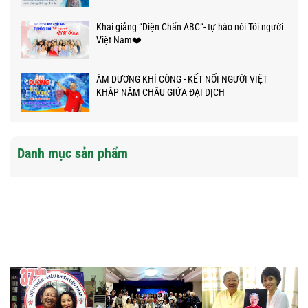
Khai giảng “Diện Chẩn ABC“- tự hào nói Tôi người
Việt Nam❤️
ÂM DƯƠNG KHÍ CÔNG - KẾT NỐI NGƯỜI VIỆT
KHẮP NĂM CHÂU GIỮA ĐẠI DỊCH
Danh mục sản phẩm