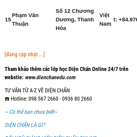
Số 12 Chương
Phạm Văn
Việt
15
Dương, Thanh
t: +84.97
Thuận
Nam
Hóa
[đang cập nhật ...]
Tham khảo thêm các lớp học Diện Chẩn Online 24/7 trên
webstie:
www.dienchanedu.com
TƯ VẤN TỪ A-Z VỀ DIỆN CHẨN
☎️ Hotline: 098 567 2660 - 0936 80 2660
~ Có thể bạn chưa biết~
DIỆN CHẨN LÀ GÌ?