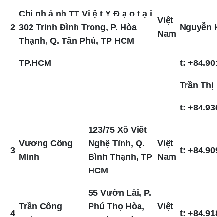
Chi nh á nh TT Vi ệ t Y Đ ạ o t ạ i
Việt
2
302 Trịnh Đình Trọng, P. Hòa
Nguyễn 
Nam
Thạnh, Q. Tân Phú, TP HCM
TP.HCM
t: +84.90
Trần Thị
t: +84.93
123/75 Xô Viết
Vương Công
Nghệ Tĩnh, Q.
Việt
3
t: +84.90
Minh
Bình Thạnh, TP
Nam
HCM
55 Vườn Lài, P.
Trần Công
Phú Thọ Hòa,
Việt
4
t: +84.91