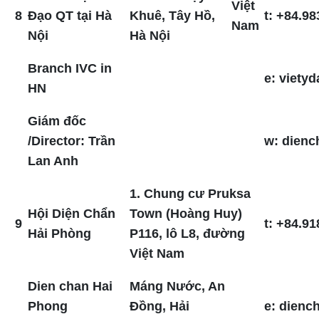
Việt
8
Đạo QT tại Hà
Khuê, Tây Hồ,
t: +84.98
Nam
Nội
Hà Nội
Branch IVC in
e: viet
HN
Giám đốc
/Director: Trần
w: dienc
Lan Anh
1. Chung cư Pruksa
Hội Diện Chẩn
Town (Hoàng Huy)
9
t: +84.91
Hải Phòng
P116, lô L8, đường
Việt Nam
Dien chan Hai
Máng Nước, An
Phong
Đồng, Hải
e: dien