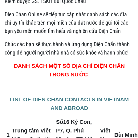
Kiểm duyệt: GS. TSKH Bùi Quốc Châu
Dien Chan Online sẽ tiếp tục cập nhật danh sách các địa
chỉ uy tín khác trên mọi miền của đất nước để gửi tới các
bạn yêu mến muốn tìm hiểu và nghiên cứu Diện Chẩn
Chúc các bạn sẽ thực hành và ứng dụng Diện Chẩn thành
công để người người nhà nhà có sức khỏe và hạnh phúc!
DANH SÁCH MỘT SỐ ĐỊA CHỈ DIỆN CHẨN
TRONG NƯỚC
LIST OF DIEN CHAN CONTACTS IN VIETNAM
AND ABROAD
Số16 Ký Con,
Trung tâm Việt
P7, Q. Phú
Việt
1
Bùi Minh