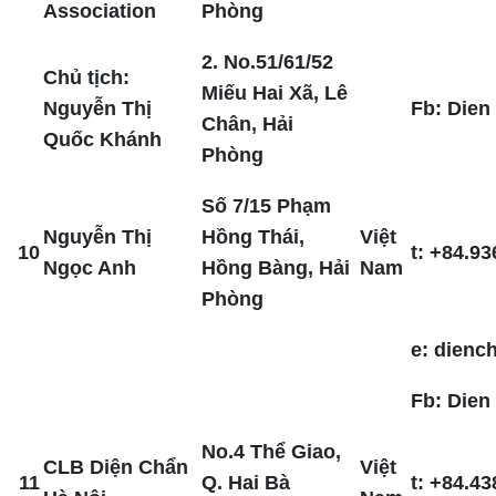
Association
Phòng
2. No.51/61/52
Chủ tịch:
Miếu Hai Xã, Lê
Nguyễn Thị
Fb: Dien
Chân, Hải
Quốc Khánh
Phòng
Số 7/15 Phạm
Nguyễn Thị
Hồng Thái,
Việt
10
t: +84.93
Ngọc Anh
Hồng Bàng, Hải
Nam
Phòng
e: dien
Fb: Dien
No.4 Thể Giao,
CLB Diện Chẩn
Việt
11
Q. Hai Bà
t: +84.4