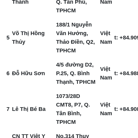
Thành
Q. Tân Phú,
Nam
TPHCM
188/1 Nguyễn
Võ Thị Hồng
Văn Hưởng,
Việt
5
t: +84.90
Thủy
Thảo Điền, Q2,
Nam
TPHCM
4/5 đường D2,
Việt
6
Đỗ Hữu Sơn
P.25, Q. Bình
t: +84.98
Nam
Thạnh, TPHCM
1073/28D
CMT8, P7, Q.
Việt
7
Lê Thị Bé Ba
t: +84.90
Tân Bình,
Nam
TPHCM
CN TT Việt Y
No.314 Thụy