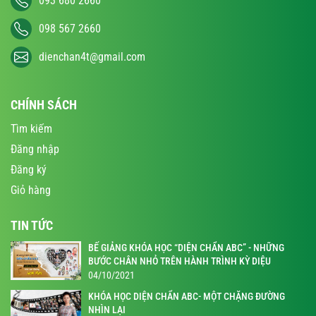
093 680 2660
098 567 2660
dienchan4t@gmail.com
CHÍNH SÁCH
Tìm kiếm
Đăng nhập
Đăng ký
Giỏ hàng
TIN TỨC
BẾ GIẢNG KHÓA HỌC “DIỆN CHẨN ABC” - NHỮNG
BƯỚC CHÂN NHỎ TRÊN HÀNH TRÌNH KỲ DIỆU
04/10/2021
KHÓA HỌC DIỆN CHẨN ABC- MỘT CHẶNG ĐƯỜNG
NHÌN LẠI