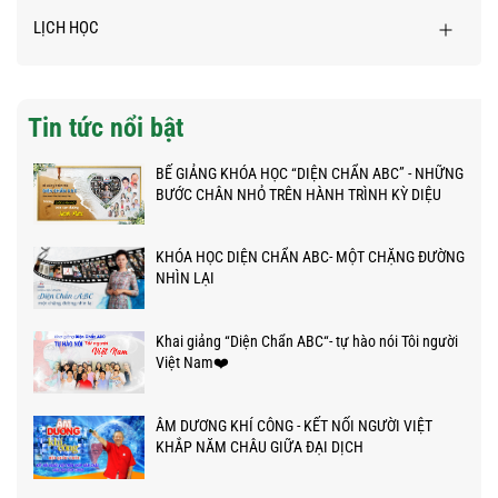
LỊCH HỌC
Tin tức nổi bật
BẾ GIẢNG KHÓA HỌC “DIỆN CHẨN ABC” - NHỮNG
BƯỚC CHÂN NHỎ TRÊN HÀNH TRÌNH KỲ DIỆU
KHÓA HỌC DIỆN CHẨN ABC- MỘT CHẶNG ĐƯỜNG
NHÌN LẠI
Khai giảng “Diện Chẩn ABC“- tự hào nói Tôi người
Việt Nam❤️
ÂM DƯƠNG KHÍ CÔNG - KẾT NỐI NGƯỜI VIỆT
KHẮP NĂM CHÂU GIỮA ĐẠI DỊCH