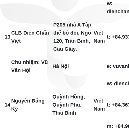
w:
diencha
P205 nhà A Tập
CLB Diện Chẩn
thể bộ đội, Ngõ
Việt
13
t: +84.93
Việt
120, Trần Bình,
Nam
Cầu Giấy,
Chủ nhiệm: Vũ
Hà Nội
e: vuva
Văn Hội
w: dienc
Quỳnh Hồng,
Nguyễn Đăng
Việt
14
Quỳnh Phụ,
t: +84.36
Kỳ
Nam
Thái Bình
m: +84.9