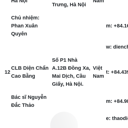
Hà Nội
Nam
Trưng, Hà Nội
Chủ nhiệm:
Phan Xuân
m: +84.1
Quyên
w: dienc
Số P1 Nhà
CLB Diện Chẩn
A.12B Đồng Xa,
Việt
12
t: +84.43
Cao Bằng
Mai Dịch, Cầu
Nam
Giấy, Hà Nội.
Bác sĩ Nguyễn
m: +84.9
Đắc Thảo
e: thao