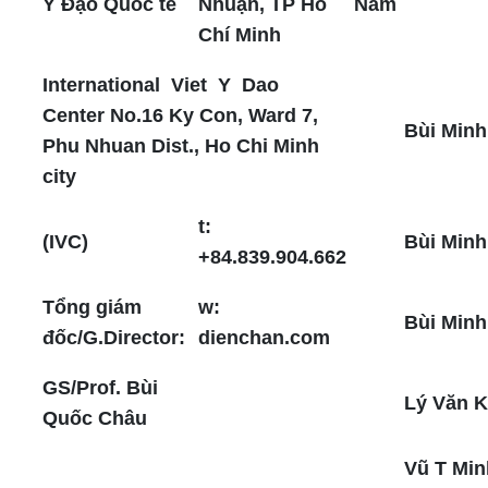
Y Đạo Quốc tế
Nhuận, TP Hồ
Nam
Chí Minh
International Viet Y Dao
Center No.16 Ky Con, Ward 7,
Bùi Minh
Phu Nhuan Dist., Ho Chi Minh
city
t:
(IVC)
Bùi Minh
+84.839.904.662
Tổng giám
w:
Bùi Minh
đốc/G.Director:
dienchan.com
GS/Prof. Bùi
Lý Văn K
Quốc Châu
Vũ T Min