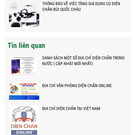
THÔNG BÁO VỀ VIỆC TĂNG GIÁ DỤNG CỤ DIỆN
CHẨN BÙI QUỐC CHÂU
Tin liên quan
DANH SÁCH MỘT SỐ ĐỊA CHỈ DIỆN CHẨN TRONG
NƯỚC ( CẬP NHẬT MỚI NHẤT)
ĐỊA CHỈ VĂN PHÒNG DIỆN CHẨN ONLINE
ĐỊA CHỈ DIỆN CHẨN TẠI VIỆT NAM