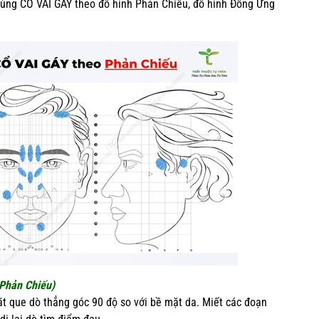
c vùng CỔ VAI GÁY theo đồ hình Phản Chiếu, đồ hình Đồng Ứng
Phản Chiếu)
Đặt que dò thẳng góc 90 độ so với bề mặt da. Miết các đoạn