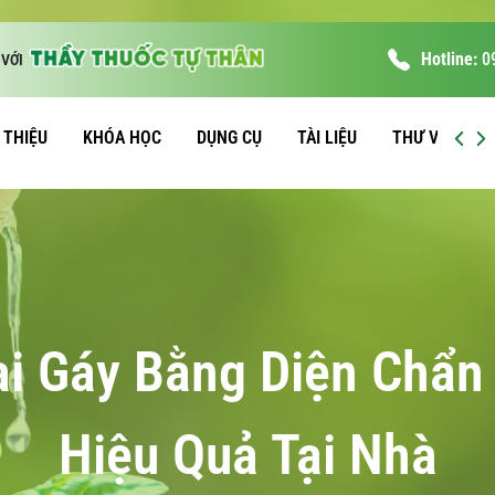
Hotline:
0
VỚI
I THIỆU
KHÓA HỌC
DỤNG CỤ
TÀI LIỆU
THƯ VIỆN
ai Gáy Bằng Diện Chẩn
Hiệu Quả Tại Nhà