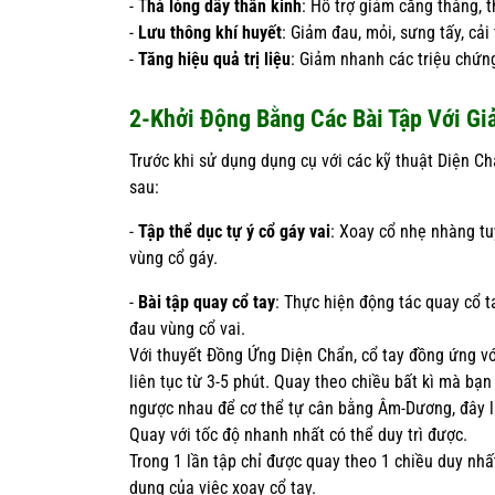
- T
hả lỏng dây thần kinh
: Hỗ trợ giảm căng thẳng, t
-
Lưu thông khí huyết
: Giảm đau, mỏi, sưng tấy, cả
-
Tăng hiệu quả trị liệu
: Giảm nhanh các triệu chứng
2-Khởi Động Bằng Các Bài Tập Với Gi
Trước khi sử dụng dụng cụ với các kỹ thuật Diện Ch
sau:
-
Tập thể dục tự ý cổ gáy vai
: Xoay cổ nhẹ nhàng tu
vùng cổ gáy.
-
Bài tập quay cổ tay
: Thực hiện động tác quay cổ ta
đau vùng cổ vai.
Với thuyết Đồng Ứng Diện Chẩn, cổ tay đồng ứng với
liên tục từ 3-5 phút. Quay theo chiều bất kì mà bạ
ngược nhau để cơ thể tự cân bằng Âm-Dương, đây l
Quay với tốc độ nhanh nhất có thể duy trì được.
Trong 1 lần tập chỉ được quay theo 1 chiều duy nhấ
dụng của việc xoay cổ tay.