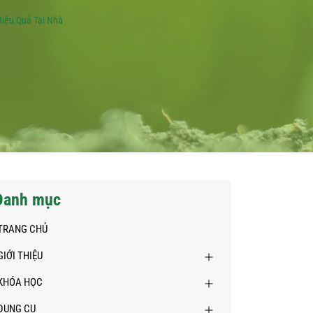
iệu Quả Tại Nhà
Danh mục
TRANG CHỦ
GIỚI THIỆU
KHÓA HỌC
DỤNG CỤ