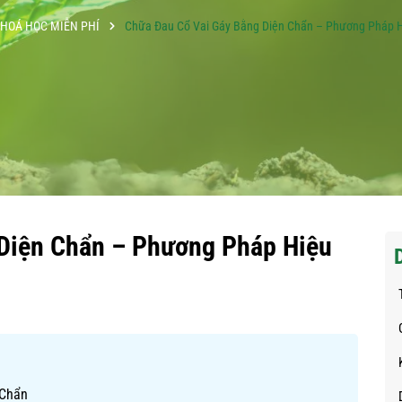
HOÁ HỌC MIỄN PHÍ
Chữa Đau Cổ Vai Gáy Bằng Diện Chẩn – Phương Pháp H
Diện Chẩn – Phương Pháp Hiệu
 Chẩn