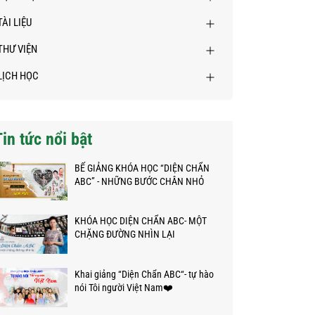
TÀI LIỆU
THƯ VIỆN
LỊCH HỌC
Tin tức nổi bật
BẾ GIẢNG KHÓA HỌC “DIỆN CHẨN
ABC” - NHỮNG BƯỚC CHÂN NHỎ
TRÊN HÀNH TRÌNH KỲ DIỆU
KHÓA HỌC DIỆN CHẨN ABC- MỘT
CHẶNG ĐƯỜNG NHÌN LẠI
Khai giảng “Diện Chẩn ABC“- tự hào
nói Tôi người Việt Nam❤️