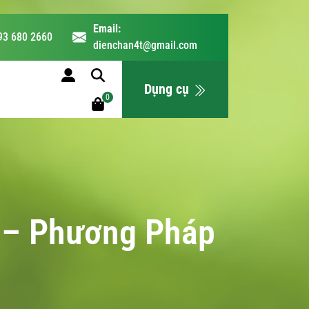
Email:
93 680 2660
dienchan4t@gmail.com
LỊCH HỌC
Dụng cụ
0
 – Phương Pháp