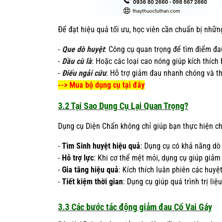
Để đạt hiệu quả tối ưu, học viên cần chuẩn bị nhữn
-
Que dò huyệt
: Công cụ quan trọng để tìm điểm đa
-
Dầu cù là
: Hoặc các loại cao nóng giúp kích thích 
-
Điếu ngải cứu
: Hỗ trợ giảm đau nhanh chóng và th
-->
Mua bộ dụng cụ tại đây
3.2 Tại Sao Dụng Cụ Lại Quan Trọng?
Dụng cụ Diện Chẩn không chỉ giúp bạn thực hiện chí
-
Tìm Sinh huyệt hiệu quả
: Dụng cụ có khả năng dò
-
Hỗ trợ lực
: Khi cơ thể mệt mỏi, dụng cụ giúp giảm 
-
Gia tăng hiệu quả
: Kích thích luân phiên các huyệ
-
Tiết kiệm thời gian
: Dụng cụ giúp quá trình trị li
3.3 Các bước tác động giảm đau Cổ Vai Gáy