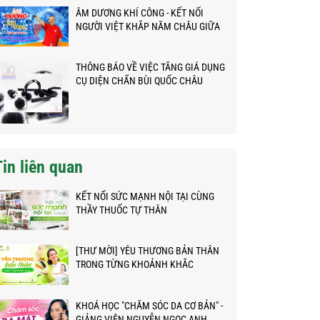
ÂM DƯƠNG KHÍ CÔNG - KẾT NỐI
NGƯỜI VIỆT KHẮP NĂM CHÂU GIỮA
ĐẠI DỊCH
THÔNG BÁO VỀ VIỆC TĂNG GIÁ DỤNG
CỤ DIỆN CHẨN BÙI QUỐC CHÂU
Tin liên quan
KẾT NỐI SỨC MẠNH NỘI TẠI CÙNG
THẦY THUỐC TỰ THÂN
[THƯ MỜI] YÊU THƯƠNG BẢN THÂN
TRONG TỪNG KHOẢNH KHẮC
KHOÁ HỌC "CHĂM SÓC DA CƠ BẢN" -
GIẢNG VIÊN NGUYỄN NGỌC ANH