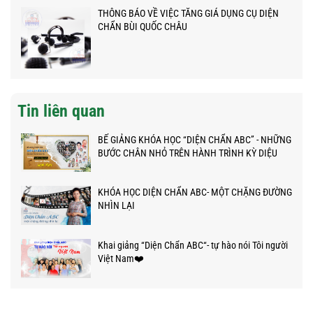
THÔNG BÁO VỀ VIỆC TĂNG GIÁ DỤNG CỤ DIỆN
CHẨN BÙI QUỐC CHÂU
Tin liên quan
BẾ GIẢNG KHÓA HỌC “DIỆN CHẨN ABC” - NHỮNG
BƯỚC CHÂN NHỎ TRÊN HÀNH TRÌNH KỲ DIỆU
KHÓA HỌC DIỆN CHẨN ABC- MỘT CHẶNG ĐƯỜNG
NHÌN LẠI
Khai giảng “Diện Chẩn ABC“- tự hào nói Tôi người
Việt Nam❤️