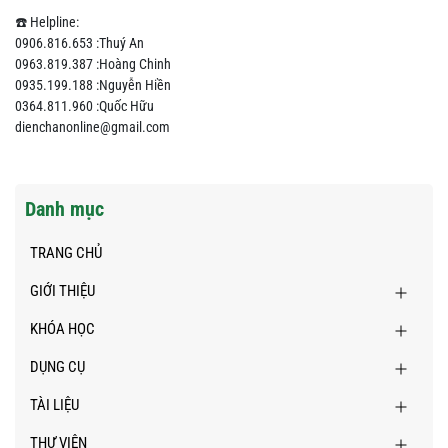
☎️ Helpline:
0906.816.653 :Thuý An
0963.819.387 :Hoàng Chinh
0935.199.188 :Nguyễn Hiền
0364.811.960 :Quốc Hữu
dienchanonline@gmail.com
Danh mục
TRANG CHỦ
GIỚI THIỆU
KHÓA HỌC
DỤNG CỤ
TÀI LIỆU
THƯ VIỆN