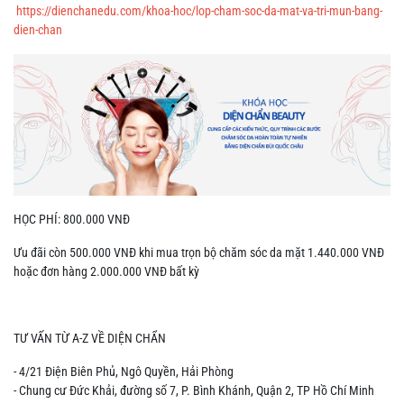
https://dienchanedu.com/khoa-hoc/lop-cham-soc-da-mat-va-tri-mun-bang-
dien-chan
HỌC PHÍ: 800.000 VNĐ
Ưu đãi còn 500.000 VNĐ khi mua trọn bộ chăm sóc da mặt 1.440.000 VNĐ
hoặc đơn hàng 2.000.000 VNĐ bất kỳ
TƯ VẤN TỪ A-Z VỀ DIỆN CHẨN
- 4/21 Điện Biên Phủ, Ngô Quyền, Hải Phòng
- Chung cư Đức Khải, đường số 7, P. Bình Khánh, Quận 2, TP Hồ Chí Minh