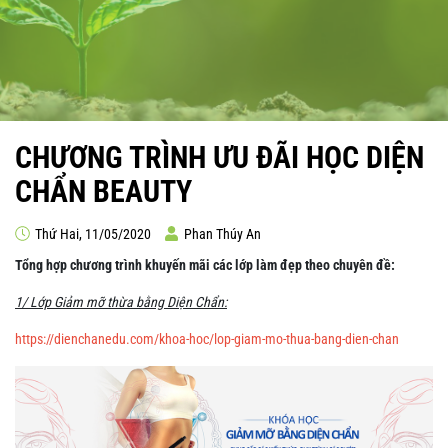
CHƯƠNG TRÌNH ƯU ĐÃI HỌC DIỆN
CHẨN BEAUTY
Thứ Hai, 11/05/2020
Phan Thúy An
Tổng hợp chương trình khuyến mãi các lớp làm đẹp theo chuyên đề:
1/ Lớp Giảm mỡ thừa bằng Diện Chẩn:
https://dienchanedu.com/khoa-hoc/lop-giam-mo-thua-bang-dien-chan