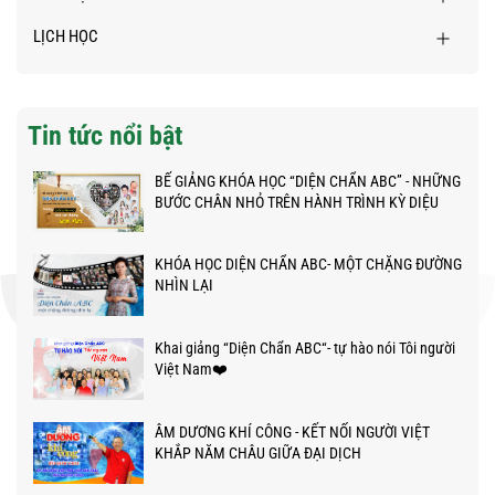
LỊCH HỌC
Tin tức nổi bật
BẾ GIẢNG KHÓA HỌC “DIỆN CHẨN ABC” - NHỮNG
BƯỚC CHÂN NHỎ TRÊN HÀNH TRÌNH KỲ DIỆU
KHÓA HỌC DIỆN CHẨN ABC- MỘT CHẶNG ĐƯỜNG
NHÌN LẠI
Khai giảng “Diện Chẩn ABC“- tự hào nói Tôi người
Việt Nam❤️
ÂM DƯƠNG KHÍ CÔNG - KẾT NỐI NGƯỜI VIỆT
KHẮP NĂM CHÂU GIỮA ĐẠI DỊCH