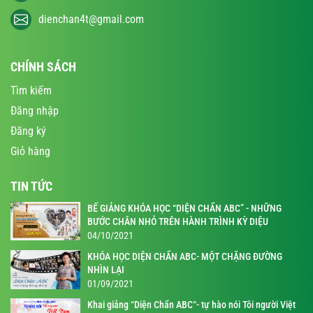
dienchan4t@gmail.com
CHÍNH SÁCH
Tìm kiếm
Đăng nhập
Đăng ký
Giỏ hàng
TIN TỨC
BẾ GIẢNG KHÓA HỌC “DIỆN CHẨN ABC” - NHỮNG
BƯỚC CHÂN NHỎ TRÊN HÀNH TRÌNH KỲ DIỆU
04/10/2021
KHÓA HỌC DIỆN CHẨN ABC- MỘT CHẶNG ĐƯỜNG
NHÌN LẠI
01/09/2021
Khai giảng “Diện Chẩn ABC“- tự hào nói Tôi người Việt