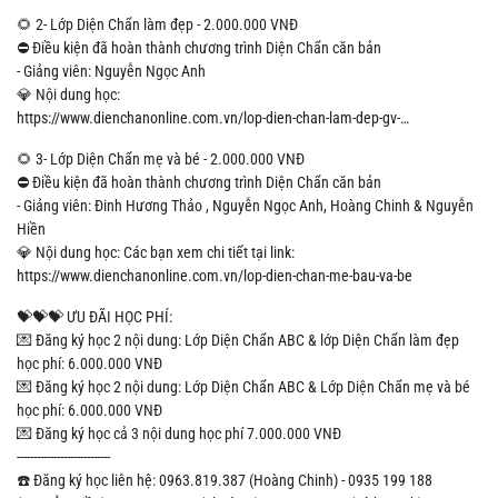
🌻 2- Lớp Diện Chẩn làm đẹp - 2.000.000 VNĐ
⛔️ Điều kiện đã hoàn thành chương trình Diện Chẩn căn bản
- Giảng viên: Nguyễn Ngọc Anh
💎 Nội dung học:
https://www.dienchanonline.com.vn/lop-dien-chan-lam-dep-gv-…
🌻 3- Lớp Diện Chẩn mẹ và bé - 2.000.000 VNĐ
⛔️ Điều kiện đã hoàn thành chương trình Diện Chẩn căn bản
- Giảng viên: Đinh Hương Thảo , Nguyễn Ngọc Anh, Hoàng Chinh & Nguyễn
Hiền
💎 Nội dung học: Các bạn xem chi tiết tại link:
https://www.dienchanonline.com.vn/lop-dien-chan-me-bau-va-be
💝💝💝 ƯU ĐÃI HỌC PHÍ:
💌 Đăng ký học 2 nội dung: Lớp Diện Chẩn ABC & lớp Diện Chẩn làm đẹp
học phí: 6.000.000 VNĐ
💌 Đăng ký học 2 nội dung: Lớp Diện Chẩn ABC & Lớp Diện Chẩn mẹ và bé
học phí: 6.000.000 VNĐ
💌 Đăng ký học cả 3 nội dung học phí 7.000.000 VNĐ
----------------------------
☎️ Đăng ký học liên hệ: 0963.819.387 (Hoàng Chinh) - 0935 199 188‬