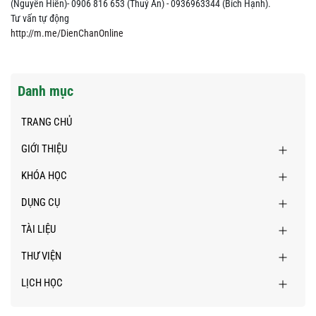
(Nguyễn Hiền)- 0906 816 653 (Thuý An) - 0936963344 (Bích Hạnh).
Tư vấn tự động
http://m.me/DienChanOnline
Danh mục
TRANG CHỦ
GIỚI THIỆU
KHÓA HỌC
DỤNG CỤ
TÀI LIỆU
THƯ VIỆN
LỊCH HỌC