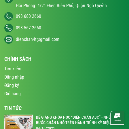
Hải Phòng: 4/21 Điện Biên Phủ, Quận Ngô Quyền
093 680 2660
098 567 2660
dienchan4t@gmail.com
CHÍNH SÁCH
Tìm kiếm
Đăng nhập
Đăng ký
Giỏ hàng
TIN TỨC
BẾ GIẢNG KHÓA HỌC “DIỆN CHẨN ABC” - NHỮNG
BƯỚC CHÂN NHỎ TRÊN HÀNH TRÌNH KỲ DIỆU
04/10/2021