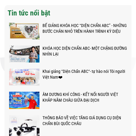
Tin tức nổi bật
BẾ GIẢNG KHÓA HỌC “DIỆN CHẨN ABC” - NHỮNG
BƯỚC CHÂN NHỎ TRÊN HÀNH TRÌNH KỲ DIỆU
KHÓA HỌC DIỆN CHẨN ABC- MỘT CHẶNG ĐƯỜNG
NHÌN LẠI
Khai giảng “Diện Chẩn ABC“- tự hào nói Tôi người
Việt Nam❤️
ÂM DƯƠNG KHÍ CÔNG - KẾT NỐI NGƯỜI VIỆT
KHẮP NĂM CHÂU GIỮA ĐẠI DỊCH
THÔNG BÁO VỀ VIỆC TĂNG GIÁ DỤNG CỤ DIỆN
CHẨN BÙI QUỐC CHÂU