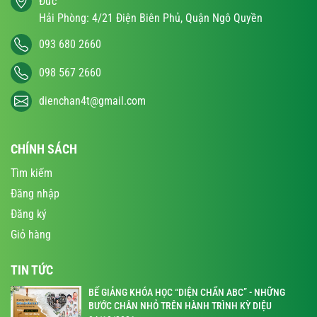
Đức
Hải Phòng: 4/21 Điện Biên Phủ, Quận Ngô Quyền
093 680 2660
098 567 2660
dienchan4t@gmail.com
CHÍNH SÁCH
Tìm kiếm
Đăng nhập
Đăng ký
Giỏ hàng
TIN TỨC
BẾ GIẢNG KHÓA HỌC “DIỆN CHẨN ABC” - NHỮNG
BƯỚC CHÂN NHỎ TRÊN HÀNH TRÌNH KỲ DIỆU