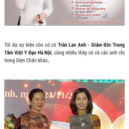
Tới dự sự kiện còn có cô
Trần Lan Anh - Giám đốc Trung
Tâm Việt Y Đạo Hà Nội
, cùng nhiều thầy cô và các anh chị
trong Diện Chẩn khác,