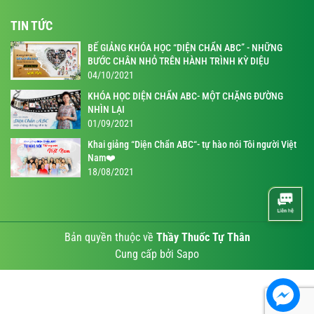
TIN TỨC
BẾ GIẢNG KHÓA HỌC “DIỆN CHẨN ABC” - NHỮNG
BƯỚC CHÂN NHỎ TRÊN HÀNH TRÌNH KỲ DIỆU
04/10/2021
KHÓA HỌC DIỆN CHẨN ABC- MỘT CHẶNG ĐƯỜNG
NHÌN LẠI
01/09/2021
Khai giảng “Diện Chẩn ABC“- tự hào nói Tôi người Việt
Nam❤️
18/08/2021
Bản quyền thuộc về
Thầy Thuốc Tự Thân
Cung cấp bởi
Sapo