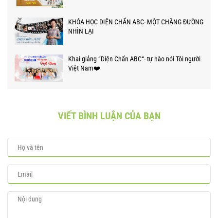
KHÓA HỌC DIỆN CHẨN ABC- MỘT CHẶNG ĐƯỜNG
NHÌN LẠI
Khai giảng “Diện Chẩn ABC“- tự hào nói Tôi người
Việt Nam❤️
VIẾT BÌNH LUẬN CỦA BẠN