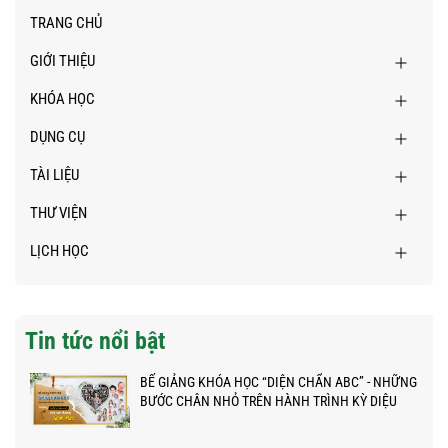
TRANG CHỦ
GIỚI THIỆU
KHÓA HỌC
DỤNG CỤ
TÀI LIỆU
THƯ VIỆN
LỊCH HỌC
Tin tức nổi bật
BẾ GIẢNG KHÓA HỌC “DIỆN CHẨN ABC” - NHỮNG
BƯỚC CHÂN NHỎ TRÊN HÀNH TRÌNH KỲ DIỆU