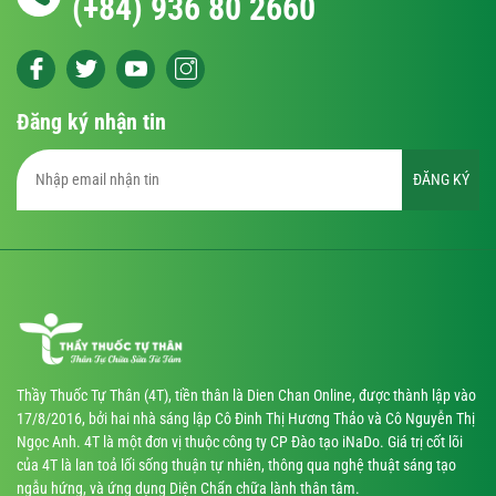
(+84) 936 80 2660
Đăng ký nhận tin
ĐĂNG KÝ
Thầy Thuốc Tự Thân (4T), tiền thân là Dien Chan Online, được thành lập vào
17/8/2016, bởi hai nhà sáng lập Cô Đinh Thị Hương Thảo và Cô Nguyễn Thị
Ngọc Anh. 4T là một đơn vị thuộc công ty CP Đào tạo iNaDo. Giá trị cốt lõi
của 4T là lan toả lối sống thuận tự nhiên, thông qua nghệ thuật sáng tạo
ngẫu hứng, và ứng dụng Diện Chẩn chữa lành thân tâm.