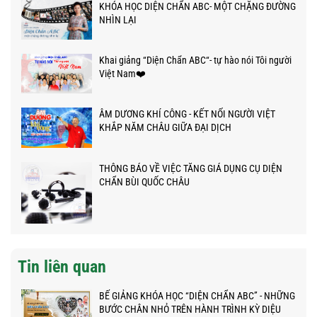
KHÓA HỌC DIỆN CHẨN ABC- MỘT CHẶNG ĐƯỜNG
NHÌN LẠI
Khai giảng “Diện Chẩn ABC“- tự hào nói Tôi người
Việt Nam❤️
ÂM DƯƠNG KHÍ CÔNG - KẾT NỐI NGƯỜI VIỆT
KHẮP NĂM CHÂU GIỮA ĐẠI DỊCH
THÔNG BÁO VỀ VIỆC TĂNG GIÁ DỤNG CỤ DIỆN
CHẨN BÙI QUỐC CHÂU
Tin liên quan
BẾ GIẢNG KHÓA HỌC “DIỆN CHẨN ABC” - NHỮNG
BƯỚC CHÂN NHỎ TRÊN HÀNH TRÌNH KỲ DIỆU