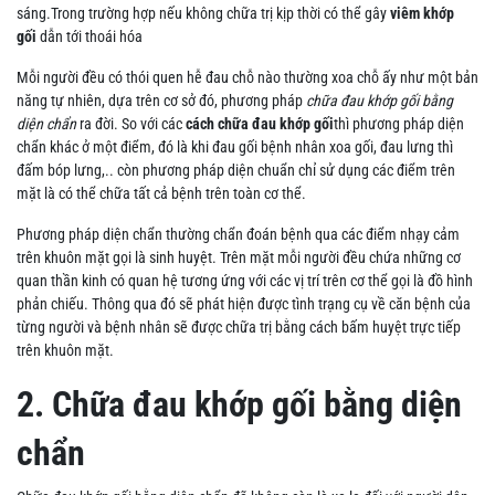
sáng.Trong trường hợp nếu không chữa trị kịp thời có thể gây
viêm khớp
gối
dẫn tới thoái hóa
Mỗi người đều có thói quen hễ đau chỗ nào thường xoa chỗ ấy như một bản
năng tự nhiên, dựa trên cơ sở đó, phương pháp
chữa đau khớp gối bằng
diện chẩn
ra đời. So với các
cách chữa đau khớp gối
thì phương pháp diện
chẩn khác ở một điểm, đó là khi đau gối bệnh nhân xoa gối, đau lưng thì
đấm bóp lưng,.. còn phương pháp diện chuẩn chỉ sử dụng các điểm trên
mặt là có thể chữa tất cả bệnh trên toàn cơ thể.
Phương pháp diện chẩn thường chẩn đoán bệnh qua các điểm nhạy cảm
trên khuôn mặt gọi là sinh huyệt. Trên mặt mỗi người đều chứa những cơ
quan thần kinh có quan hệ tương ứng với các vị trí trên cơ thể gọi là đồ hình
phản chiếu. Thông qua đó sẽ phát hiện được tình trạng cụ về căn bệnh của
từng người và bệnh nhân sẽ được chữa trị bằng cách bấm huyệt trực tiếp
trên khuôn mặt.
2. Chữa đau khớp gối bằng diện
chẩn