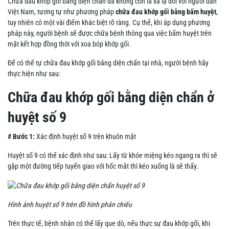
Chữa đau khớp gối bằng diện chẩn đã không còn là xa lạ đối với người dân
Việt Nam, tương tự như phương pháp
chữa đau khớp gối bằng bấm huyệt
,
tuy nhiên có một vài điểm khác biệt rõ ràng. Cụ thể, khi áp dụng phương
pháp này, người bệnh sẽ được chữa bệnh thông qua việc bấm huyệt trên
mặt kết hợp đồng thời với xoa bóp khớp gối.
Để có thể tự chữa đau khớp gối bằng diện chẩn tại nhà, người bệnh hãy
thực hiện như sau:
Chữa đau khớp gối bằng diện chẩn ở
huyệt số 9
# Bước 1:
Xác định huyệt số 9 trên khuôn mặt
Huyệt số 9 có thể xác định như sau: Lấy từ khóe miệng kéo ngang ra thì sẽ
gặp một đường tiếp tuyến giao với hốc mắt thì kéo xuống là sẽ thấy.
Hình ảnh huyệt số 9 trên đồ hình phản chiếu
Trên thực tế, bệnh nhân có thể lấy que dò, nếu thực sự đau khớp gối, khi