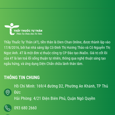
Thầy Thuốc Tự Thân (4T), tiền thân là Dien Chan Online, được thành lập vào
17/8/2016, bởi hai nhà sáng lập Cô Đinh Thị Hương Thảo và Cô Nguyễn Thị
Ngọc Anh. 4T là một đơn vị thuộc công ty CP Đào tạo iNaDo. Giá trị cốt lõi
của 4T là lan toả lối sống thuận tự nhiên, thông qua nghệ thuật sáng tạo
ngẫu hứng, và ứng dụng Diện Chẩn chữa lành thân tâm.
THÔNG TIN CHUNG
Hồ Chí Minh: 169/4 đường D2, Phường An Khánh, TP Thủ
Đức
Hải Phòng: 4/21 Điện Biên Phủ, Quận Ngô Quyền
093 680 2660