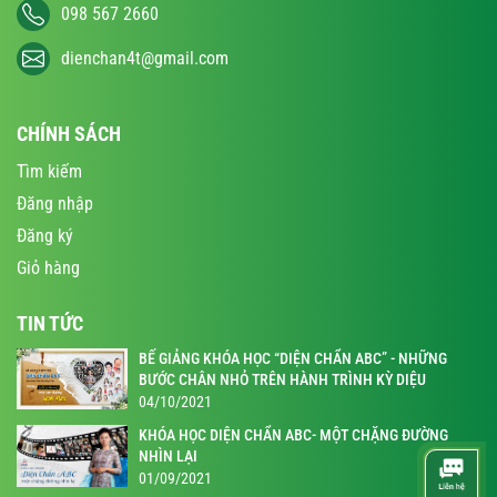
098 567 2660
dienchan4t@gmail.com
CHÍNH SÁCH
Tìm kiếm
Đăng nhập
Đăng ký
Giỏ hàng
TIN TỨC
BẾ GIẢNG KHÓA HỌC “DIỆN CHẨN ABC” - NHỮNG
BƯỚC CHÂN NHỎ TRÊN HÀNH TRÌNH KỲ DIỆU
04/10/2021
KHÓA HỌC DIỆN CHẨN ABC- MỘT CHẶNG ĐƯỜNG
NHÌN LẠI
01/09/2021