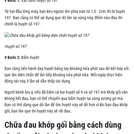
# Bước 1:
Xác định huyệt số 197
Từ hai đầu lông mày, bạn kéo ngược lên phía trán từ 1,5 - 2cm thì là huyệt
197. Bạn cũng có thể sử dụng que dò lăn tại vùng này, điểm nào đau thì
chính là huyệt số 197.
Huyệt số 197
# Bước 2:
Bấm huyệt
Bạn cũng tiến hành day huyệt bằng tay khoảng nửa phút sau đó kết hợp với
que lăn diện chẩn để lăn tiếp khoảng nửa phút nữa. Mỗi ngày thực hiện
động tác này 3 lần sẽ dần thấy tác dụng.
Người bệnh lưu ý, nếu đã bấm cả hai huyệt số 9 và số 197 mà khớp gối vẫn
không hết đau, bạn có thể chuyển qua bấm huyệt tại vùng xương gò má.
Bạn có thể dùng que dò lăn để tìm huyệt này sẽ dễ hơn vì khi bạn đau khớp
gối, bạn lăn que thì huyệt này sẽ rất đau.
Chữa đau khớp gối bằng cách dùng