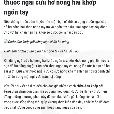
thuốc ngải cứu hơ nóng hai khớp
ngón tay
Nếu không muốn bấm huyệt trên mặt, bạn có thể sử dụng thuốc ngải cứu
để hơ nóng hai khớp ngón tay trỏ và ngón tay giữa. Hai ngón tay này đồng
ứng với hai chân nên hai khớp sẽ được coi là hai đầu gối.
Hình ảnh tương quan giữa hai ngón tay và hai đầu gối
Khi dùng ngải cứu hơ nóng hai khớp ngón tay, nếu khớp nóng giật lên tức là
bạn đã hơ đúng huyệt. Còn nếu khớp ngón tay chỉ nóng lên tức là bạn đã hơ
sai vị trí. Lưu ý, vì thuốc ngải cứu có sức nóng khá mạnh nên người bệnh chỉ
hơ 3 lần trong một ngày để tránh bị bỏng.
Vừa rồi bài viết đã đưa đến cho độc giả những cách
chữa đau khớp gối
bằng diện chẩn
đơn giản mà vô cùng hiệu quả. Người bệnh hãy thực hiện
đúng những phương pháp này để cơn đau khớp gối không còn là nỗi lo
trong cuộc sống đồng thời giúp xương khớp luôn dẻo dai, chắc khỏe để đảm
bảo chất lượng cuộc sống sinh hoạt hàng ngày của bạn.