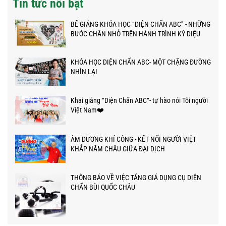
Tin tức nổi bật
BẾ GIẢNG KHÓA HỌC “DIỆN CHẨN ABC” - NHỮNG
BƯỚC CHÂN NHỎ TRÊN HÀNH TRÌNH KỲ DIỆU
KHÓA HỌC DIỆN CHẨN ABC- MỘT CHẶNG ĐƯỜNG
NHÌN LẠI
Khai giảng “Diện Chẩn ABC“- tự hào nói Tôi người
Việt Nam❤️
ÂM DƯƠNG KHÍ CÔNG - KẾT NỐI NGƯỜI VIỆT
KHẮP NĂM CHÂU GIỮA ĐẠI DỊCH
THÔNG BÁO VỀ VIỆC TĂNG GIÁ DỤNG CỤ DIỆN
CHẨN BÙI QUỐC CHÂU