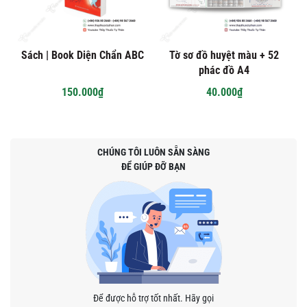
Sách | Book Diện Chẩn ABC
Tờ sơ đồ huyệt màu + 52
phác đồ A4
150.000₫
40.000₫
CHÚNG TÔI LUÔN SẴN SÀNG
ĐỂ GIÚP ĐỠ BẠN
Để được hỗ trợ tốt nhất. Hãy gọi