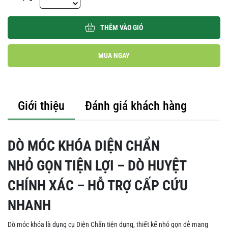
THÊM VÀO GIỎ
MUA NGAY
Giới thiệu
Đánh giá khách hàng
DÒ MÓC KHÓA DIỆN CHẨN
NHỎ GỌN TIỆN LỢI – DÒ HUYỆT
CHÍNH XÁC – HỖ TRỢ CẤP CỨU
NHANH
Dò móc khóa là dụng cụ Diện Chẩn tiện dụng, thiết kế nhỏ gọn dễ mang