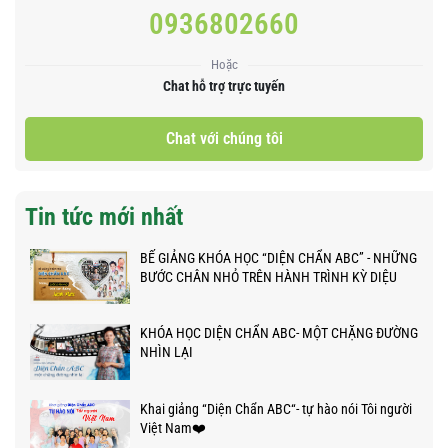
0936802660
Hoặc
Chat hỗ trợ trực tuyến
Chat với chúng tôi
Tin tức mới nhất
BẾ GIẢNG KHÓA HỌC “DIỆN CHẨN ABC” - NHỮNG
BƯỚC CHÂN NHỎ TRÊN HÀNH TRÌNH KỲ DIỆU
KHÓA HỌC DIỆN CHẨN ABC- MỘT CHẶNG ĐƯỜNG
NHÌN LẠI
Khai giảng “Diện Chẩn ABC“- tự hào nói Tôi người
Việt Nam❤️