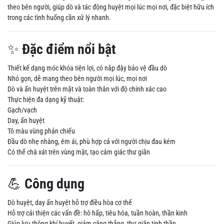
theo bên người, giúp dò và tác động huyệt mọi lúc mọi nơi, đặc biệt hữu ích
trong các tình huống cần xử lý nhanh.
✨
Đặc điểm nổi bật
Thiết kế dạng móc khóa tiện lợi, có nắp đậy bảo vệ đầu dò
Nhỏ gọn, dễ mang theo bên người mọi lúc, mọi nơi
Dò và ấn huyệt trên mặt và toàn thân với độ chính xác cao
Thực hiện đa dạng kỹ thuật:
Gạch/vạch
Day, ấn huyệt
Tô màu vùng phản chiếu
Đầu dò nhẹ nhàng, êm ái, phù hợp cả với người chịu đau kém
Có thể chà xát trên vùng mặt, tạo cảm giác thư giãn
💪
Công dụng
Dò huyệt, day ấn huyệt hỗ trợ điều hòa cơ thể
Hỗ trợ cải thiện các vấn đề: hô hấp, tiêu hóa, tuần hoàn, thần kinh
Giúp lưu thông khí huyết, giảm căng thẳng, thư giãn tinh thần