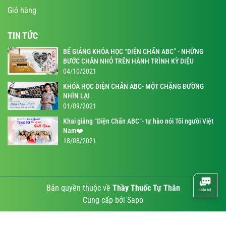
Giỏ hàng
TIN TỨC
BẾ GIẢNG KHÓA HỌC “DIỆN CHẨN ABC” - NHỮNG
BƯỚC CHÂN NHỎ TRÊN HÀNH TRÌNH KỲ DIỆU
04/10/2021
KHÓA HỌC DIỆN CHẨN ABC- MỘT CHẶNG ĐƯỜNG
NHÌN LẠI
01/09/2021
Khai giảng “Diện Chẩn ABC“- tự hào nói Tôi người Việt
Nam❤️
18/08/2021
Bản quyền thuộc về
Thầy Thuốc Tự Thân
Cung cấp bởi
Sapo