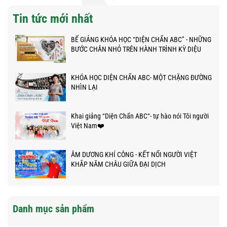
Tin tức mới nhất
BẾ GIẢNG KHÓA HỌC “DIỆN CHẨN ABC” - NHỮNG
BƯỚC CHÂN NHỎ TRÊN HÀNH TRÌNH KỲ DIỆU
KHÓA HỌC DIỆN CHẨN ABC- MỘT CHẶNG ĐƯỜNG
NHÌN LẠI
Khai giảng “Diện Chẩn ABC“- tự hào nói Tôi người
Việt Nam❤️
ÂM DƯƠNG KHÍ CÔNG - KẾT NỐI NGƯỜI VIỆT
KHẮP NĂM CHÂU GIỮA ĐẠI DỊCH
Danh mục sản phẩm