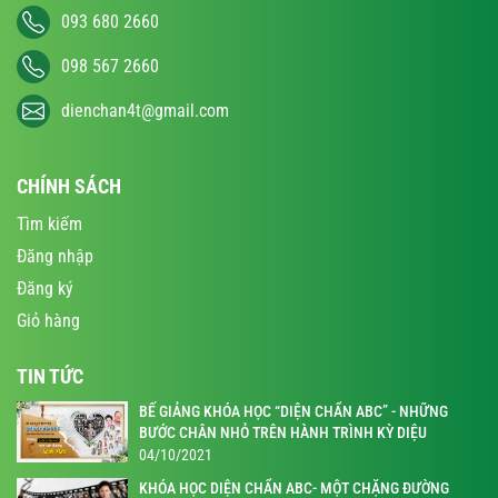
093 680 2660
098 567 2660
dienchan4t@gmail.com
CHÍNH SÁCH
Tìm kiếm
Đăng nhập
Đăng ký
Giỏ hàng
TIN TỨC
BẾ GIẢNG KHÓA HỌC “DIỆN CHẨN ABC” - NHỮNG
BƯỚC CHÂN NHỎ TRÊN HÀNH TRÌNH KỲ DIỆU
04/10/2021
KHÓA HỌC DIỆN CHẨN ABC- MỘT CHẶNG ĐƯỜNG