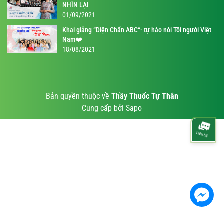
NHÌN LẠI
01/09/2021
Khai giảng “Diện Chẩn ABC“- tự hào nói Tôi người Việt
Nam❤️
18/08/2021
Bản quyền thuộc về
Thầy Thuốc Tự Thân
Cung cấp bởi
Sapo