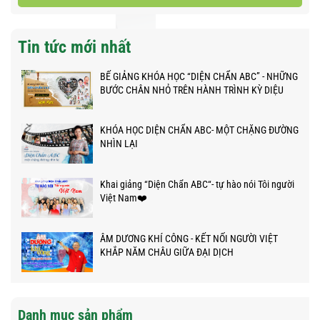
Tin tức mới nhất
BẾ GIẢNG KHÓA HỌC “DIỆN CHẨN ABC” - NHỮNG
BƯỚC CHÂN NHỎ TRÊN HÀNH TRÌNH KỲ DIỆU
KHÓA HỌC DIỆN CHẨN ABC- MỘT CHẶNG ĐƯỜNG
NHÌN LẠI
Khai giảng “Diện Chẩn ABC“- tự hào nói Tôi người
Việt Nam❤️
ÂM DƯƠNG KHÍ CÔNG - KẾT NỐI NGƯỜI VIỆT
KHẮP NĂM CHÂU GIỮA ĐẠI DỊCH
Danh mục sản phẩm