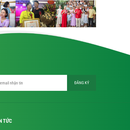
ĐĂNG KÝ
N TỨC