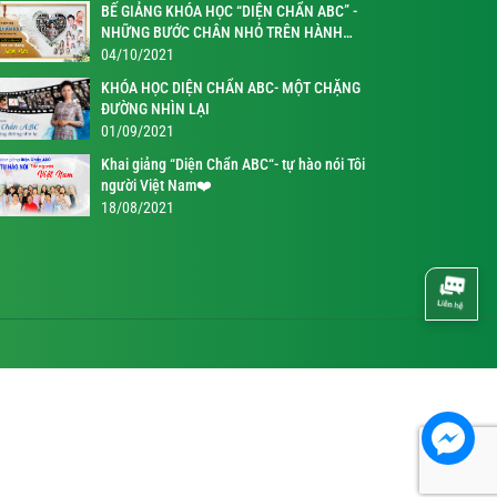
BẾ GIẢNG KHÓA HỌC “DIỆN CHẨN ABC” -
NHỮNG BƯỚC CHÂN NHỎ TRÊN HÀNH
TRÌNH KỲ DIỆU
04/10/2021
KHÓA HỌC DIỆN CHẨN ABC- MỘT CHẶNG
ĐƯỜNG NHÌN LẠI
01/09/2021
Khai giảng “Diện Chẩn ABC“- tự hào nói Tôi
người Việt Nam❤️
18/08/2021