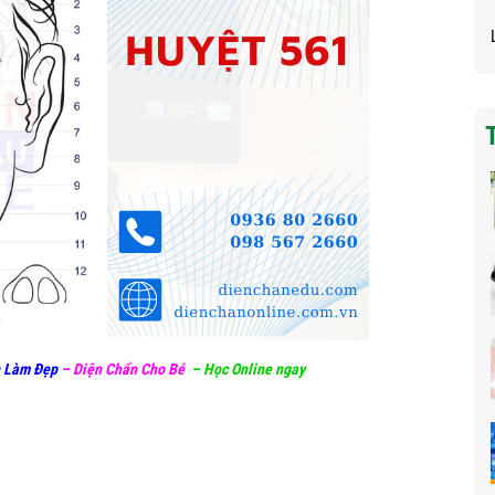
 Làm Đẹp
–
Diện Chẩn Cho Bé
–
Học Online ngay