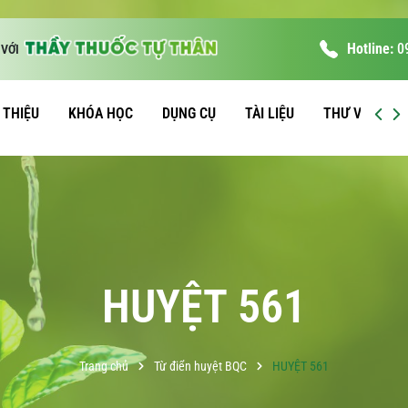
Hotline:
0
VỚI
I THIỆU
KHÓA HỌC
DỤNG CỤ
TÀI LIỆU
THƯ VIỆN
HUYỆT 561
Trang chủ
Từ điển huyệt BQC
HUYỆT 561