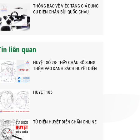
THÔNG BÁO VỀ VIỆC TĂNG GIÁ DỤNG
CỤ DIỆN CHẨN BÙI QUỐC CHÂU
Tin liên quan
HUYỆT SỐ 28- THẦY CHÂU BỔ SUNG
THÊM VÀO DANH SÁCH HUYỆT DIỆN
CHẨN
HUYỆT 185
TỪ ĐIỂN HUYỆT DIỆN CHẨN ONLINE