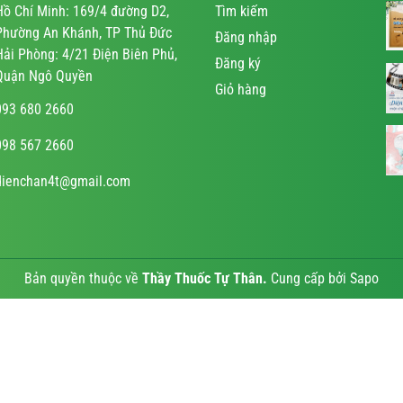
Hồ Chí Minh: 169/4 đường D2,
Tìm kiếm
Phường An Khánh, TP Thủ Đức
Đăng nhập
Hải Phòng: 4/21 Điện Biên Phủ,
Đăng ký
Quận Ngô Quyền
Giỏ hàng
093 680 2660
098 567 2660
dienchan4t@gmail.com
Bản quyền thuộc về
Thầy Thuốc Tự Thân
.
Cung cấp bởi
Sapo