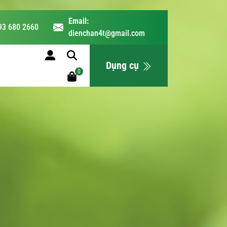
Email:
93 680 2660
dienchan4t@gmail.com
LỊCH HỌC
Dụng cụ
0