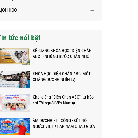
LỊCH HỌC
Tin tức nổi bật
BẾ GIẢNG KHÓA HỌC “DIỆN CHẨN
ABC” - NHỮNG BƯỚC CHÂN NHỎ
TRÊN HÀNH TRÌNH KỲ DIỆU
KHÓA HỌC DIỆN CHẨN ABC- MỘT
CHẶNG ĐƯỜNG NHÌN LẠI
Khai giảng “Diện Chẩn ABC“- tự hào
nói Tôi người Việt Nam❤️
ÂM DƯƠNG KHÍ CÔNG - KẾT NỐI
NGƯỜI VIỆT KHẮP NĂM CHÂU GIỮA
ĐẠI DỊCH