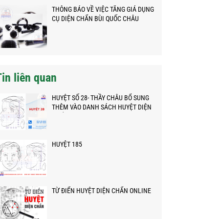
THÔNG BÁO VỀ VIỆC TĂNG GIÁ DỤNG
CỤ DIỆN CHẨN BÙI QUỐC CHÂU
Tin liên quan
HUYỆT SỐ 28- THẦY CHÂU BỔ SUNG
THÊM VÀO DANH SÁCH HUYỆT DIỆN
CHẨN
HUYỆT 185
TỪ ĐIỂN HUYỆT DIỆN CHẨN ONLINE