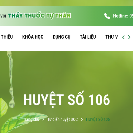
Hotline:
0
VỚI
I THIỆU
KHÓA HỌC
DỤNG CỤ
TÀI LIỆU
THƯ VIỆN
HUYỆT SỐ 106
Trang chủ
Từ điển huyệt BQC
HUYỆT SỐ 106