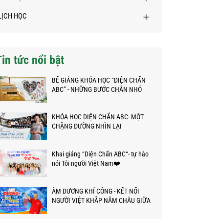
LỊCH HỌC
Tin tức nổi bật
BẾ GIẢNG KHÓA HỌC “DIỆN CHẨN
ABC” - NHỮNG BƯỚC CHÂN NHỎ
TRÊN HÀNH TRÌNH KỲ DIỆU
KHÓA HỌC DIỆN CHẨN ABC- MỘT
CHẶNG ĐƯỜNG NHÌN LẠI
Khai giảng “Diện Chẩn ABC“- tự hào
nói Tôi người Việt Nam❤️
ÂM DƯƠNG KHÍ CÔNG - KẾT NỐI
NGƯỜI VIỆT KHẮP NĂM CHÂU GIỮA
ĐẠI DỊCH