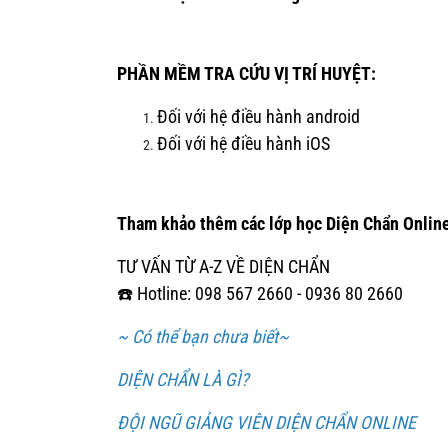
PHẦN MỀM TRA CỨU VỊ TRÍ HUYỆT:
Đối với hệ điều hành android
Đối với hệ điều hành iOS
Tham khảo thêm các lớp học Diện Chẩn Online
TƯ VẤN TỪ A-Z VỀ DIỆN CHẨN
☎️ Hotline: 098 567 2660 - 0936 80 2660
~ Có thể bạn chưa biết~
DIỆN CHẨN LÀ GÌ?
ĐỘI NGŨ GIẢNG VIÊN DIỆN CHẨN ONLINE