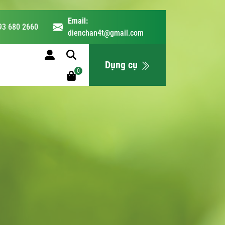
Email:
93 680 2660
dienchan4t@gmail.com
LỊCH HỌC
Dụng cụ
0