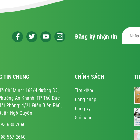
Đăng ký nhận tin
G TIN CHUNG
CHÍNH SÁCH
TI
Hồ Chí Minh: 169/4 đường D2,
Tìm kiếm
Phường An Khánh, TP Thủ Đức
Đăng nhập
Hải Phòng: 4/21 Điện Biên Phủ,
Đăng ký
Quận Ngô Quyền
Giỏ hàng
093 680 2660
098 567 2660