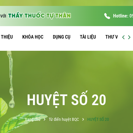
Hotline:
0
VỚI
I THIỆU
KHÓA HỌC
DỤNG CỤ
TÀI LIỆU
THƯ VIỆN
HUYỆT SỐ 20
Trang chủ
Từ điển huyệt BQC
HUYỆT SỐ 20