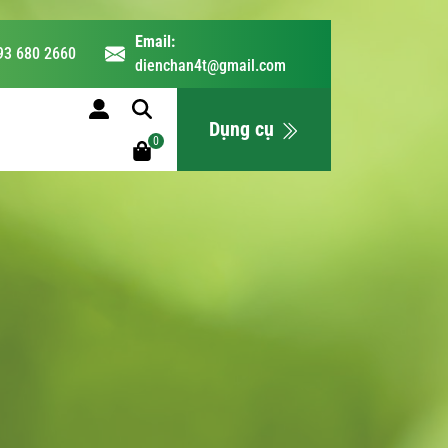
Email:
93 680 2660
dienchan4t@gmail.com
LỊCH HỌC
Dụng cụ
0