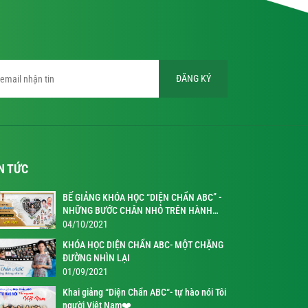
ĐĂNG KÝ
N TỨC
BẾ GIẢNG KHÓA HỌC “DIỆN CHẨN ABC” -
NHỮNG BƯỚC CHÂN NHỎ TRÊN HÀNH
TRÌNH KỲ DIỆU
04/10/2021
KHÓA HỌC DIỆN CHẨN ABC- MỘT CHẶNG
ĐƯỜNG NHÌN LẠI
01/09/2021
Khai giảng “Diện Chẩn ABC“- tự hào nói Tôi
người Việt Nam❤️