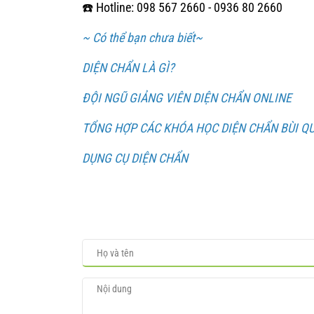
☎️ Hotline: 098 567 2660 - 0936 80 2660
~ Có thể bạn chưa biết~
DIỆN CHẨN LÀ GÌ?
ĐỘI NGŨ GIẢNG VIÊN DIỆN CHẨN ONLINE
TỔNG HỢP CÁC KHÓA HỌC DIỆN CHẨN BÙI Q
DỤNG CỤ DIỆN CHẨN