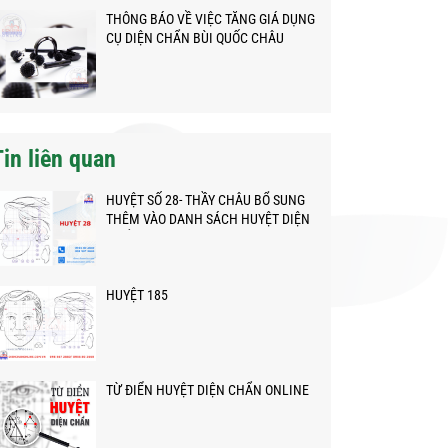
THÔNG BÁO VỀ VIỆC TĂNG GIÁ DỤNG
CỤ DIỆN CHẨN BÙI QUỐC CHÂU
Tin liên quan
HUYỆT SỐ 28- THẦY CHÂU BỔ SUNG
THÊM VÀO DANH SÁCH HUYỆT DIỆN
CHẨN
HUYỆT 185
TỪ ĐIỂN HUYỆT DIỆN CHẨN ONLINE