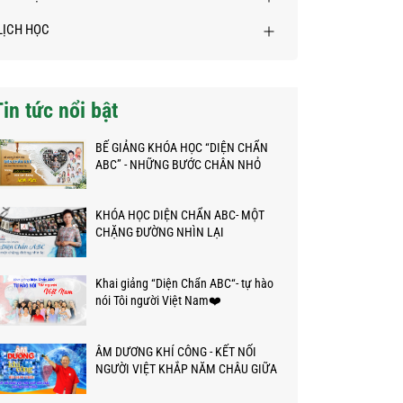
LỊCH HỌC
Tin tức nổi bật
BẾ GIẢNG KHÓA HỌC “DIỆN CHẨN
ABC” - NHỮNG BƯỚC CHÂN NHỎ
TRÊN HÀNH TRÌNH KỲ DIỆU
KHÓA HỌC DIỆN CHẨN ABC- MỘT
CHẶNG ĐƯỜNG NHÌN LẠI
Khai giảng “Diện Chẩn ABC“- tự hào
nói Tôi người Việt Nam❤️
ÂM DƯƠNG KHÍ CÔNG - KẾT NỐI
NGƯỜI VIỆT KHẮP NĂM CHÂU GIỮA
ĐẠI DỊCH