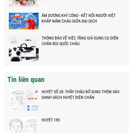
ÂM DƯƠNG KHÍ CÔNG - KẾT NỐI NGƯỜI VIỆT
KHẮP NĂM CHÂU GIỮA ĐẠI DỊCH
THÔNG BÁO VỀ VIỆC TĂNG GIÁ DỤNG CỤ DIỆN
CHẨN BÙI QUỐC CHÂU
Tin liên quan
HUYỆT SỐ 28- THẦY CHÂU BỔ SUNG THÊM VÀO
DANH SÁCH HUYỆT DIỆN CHẨN
HUYỆT 185