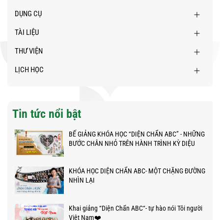
DỤNG CỤ
TÀI LIỆU
THƯ VIỆN
LỊCH HỌC
Tin tức nổi bật
BẾ GIẢNG KHÓA HỌC “DIỆN CHẨN ABC” - NHỮNG
BƯỚC CHÂN NHỎ TRÊN HÀNH TRÌNH KỲ DIỆU
KHÓA HỌC DIỆN CHẨN ABC- MỘT CHẶNG ĐƯỜNG
NHÌN LẠI
Khai giảng “Diện Chẩn ABC“- tự hào nói Tôi người
Việt Nam❤️