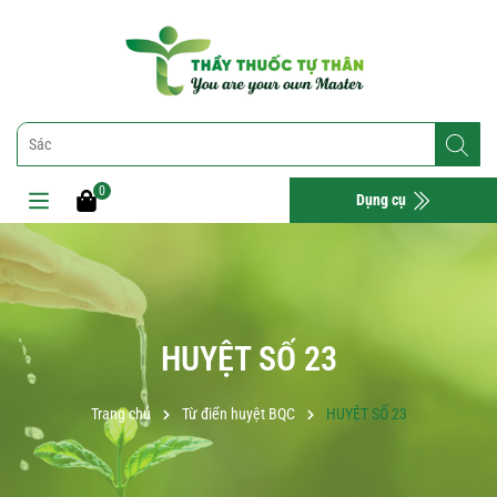
0
Dụng cụ
HUYỆT SỐ 23
Trang chủ
Từ điển huyệt BQC
HUYỆT SỐ 23