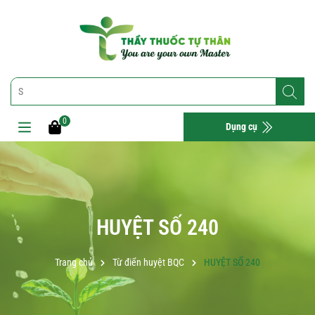
0
Dụng cụ
HUYỆT SỐ 240
Trang chủ
Từ điển huyệt BQC
HUYỆT SỐ 240