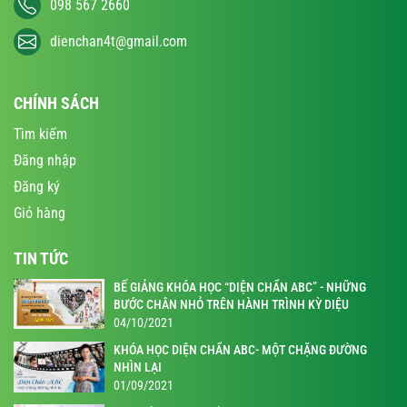
098 567 2660
dienchan4t@gmail.com
CHÍNH SÁCH
Tìm kiếm
Đăng nhập
Đăng ký
Giỏ hàng
TIN TỨC
BẾ GIẢNG KHÓA HỌC “DIỆN CHẨN ABC” - NHỮNG
BƯỚC CHÂN NHỎ TRÊN HÀNH TRÌNH KỲ DIỆU
04/10/2021
KHÓA HỌC DIỆN CHẨN ABC- MỘT CHẶNG ĐƯỜNG
NHÌN LẠI
01/09/2021