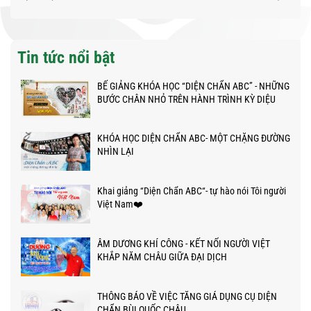
Tin tức nổi bật
BẾ GIẢNG KHÓA HỌC “DIỆN CHẨN ABC” - NHỮNG
BƯỚC CHÂN NHỎ TRÊN HÀNH TRÌNH KỲ DIỆU
KHÓA HỌC DIỆN CHẨN ABC- MỘT CHẶNG ĐƯỜNG
NHÌN LẠI
Khai giảng “Diện Chẩn ABC“- tự hào nói Tôi người
Việt Nam❤️
ÂM DƯƠNG KHÍ CÔNG - KẾT NỐI NGƯỜI VIỆT
KHẮP NĂM CHÂU GIỮA ĐẠI DỊCH
THÔNG BÁO VỀ VIỆC TĂNG GIÁ DỤNG CỤ DIỆN
CHẨN BÙI QUỐC CHÂU