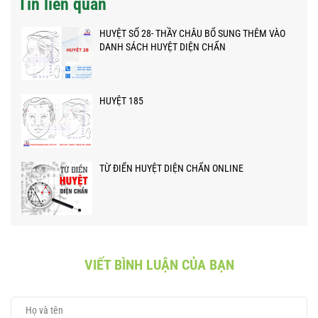
Tin liên quan
HUYỆT SỐ 28- THẦY CHÂU BỔ SUNG THÊM VÀO
DANH SÁCH HUYỆT DIỆN CHẨN
HUYỆT 185
TỪ ĐIỂN HUYỆT DIỆN CHẨN ONLINE
VIẾT BÌNH LUẬN CỦA BẠN