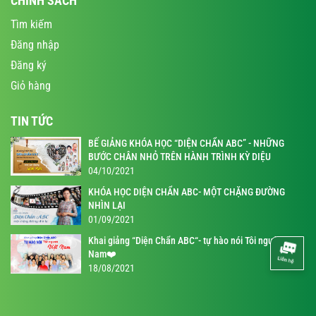
CHÍNH SÁCH
Tìm kiếm
Đăng nhập
Đăng ký
Giỏ hàng
TIN TỨC
BẾ GIẢNG KHÓA HỌC “DIỆN CHẨN ABC” - NHỮNG
BƯỚC CHÂN NHỎ TRÊN HÀNH TRÌNH KỲ DIỆU
04/10/2021
KHÓA HỌC DIỆN CHẨN ABC- MỘT CHẶNG ĐƯỜNG
NHÌN LẠI
01/09/2021
Khai giảng “Diện Chẩn ABC“- tự hào nói Tôi người Việt
Nam❤️
18/08/2021