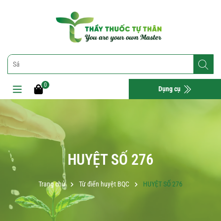
0
Dụng cụ
HUYỆT SỐ 276
Trang chủ
Từ điển huyệt BQC
HUYỆT SỐ 276