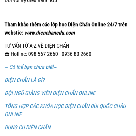
Đối với hệ điều hành iOS
Tham khảo thêm các lớp học Diện Chẩn Online 24/7 trên
webstie:
www.dienchanedu.com
TƯ VẤN TỪ A-Z VỀ DIỆN CHẨN
☎️ Hotline: 098 567 2660 - 0936 80 2660
~ Có thể bạn chưa biết~
DIỆN CHẨN LÀ GÌ?
ĐỘI NGŨ GIẢNG VIÊN DIỆN CHẨN ONLINE
TỔNG HỢP CÁC KHÓA HỌC DIỆN CHẨN BÙI QUỐC CHÂU
ONLINE
DỤNG CỤ DIỆN CHẨN