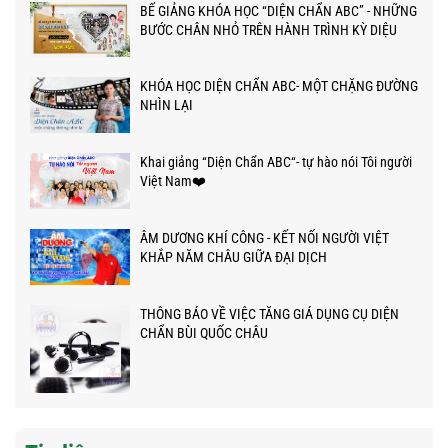
BẾ GIẢNG KHÓA HỌC “DIỆN CHẨN ABC” - NHỮNG
BƯỚC CHÂN NHỎ TRÊN HÀNH TRÌNH KỲ DIỆU
KHÓA HỌC DIỆN CHẨN ABC- MỘT CHẶNG ĐƯỜNG
NHÌN LẠI
Khai giảng “Diện Chẩn ABC“- tự hào nói Tôi người
Việt Nam❤️
ÂM DƯƠNG KHÍ CÔNG - KẾT NỐI NGƯỜI VIỆT
KHẮP NĂM CHÂU GIỮA ĐẠI DỊCH
THÔNG BÁO VỀ VIỆC TĂNG GIÁ DỤNG CỤ DIỆN
CHẨN BÙI QUỐC CHÂU