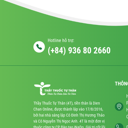
Hotline hỗ trợ:
(+84) 936 80 2660
THÔN
Thầy Thuốc Tự Thân (4T), tiền thân là Dien
Chan Online, được thành lập vào 17/8/2016,
bởi hai nhà sáng lập Cô Đinh Thị Hương Thảo
và Cô Nguyễn Thị Ngọc Anh. 4T là một đơn vị
thuộc công ty CP Đào tạo iNaDo. Giá trị cốt lõi