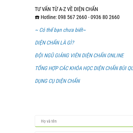
TƯ VẤN TỪ A-Z VỀ DIỆN CHẨN
☎️ Hotline: 098 567 2660 - 0936 80 2660
~ Có thể bạn chưa biết~
DIỆN CHẨN LÀ GÌ?
ĐỘI NGŨ GIẢNG VIÊN DIỆN CHẨN ONLINE
TỔNG HỢP CÁC KHÓA HỌC DIỆN CHẨN BÙI Q
DỤNG CỤ DIỆN CHẨN