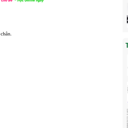
 Cho Bé
–
Học Online ngay
 chân.