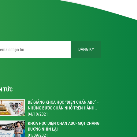
ĐĂNG KÝ
N TỨC
BẾ GIẢNG KHÓA HỌC “DIỆN CHẨN ABC” -
NHỮNG BƯỚC CHÂN NHỎ TRÊN HÀNH
TRÌNH KỲ DIỆU
04/10/2021
KHÓA HỌC DIỆN CHẨN ABC- MỘT CHẶNG
ĐƯỜNG NHÌN LẠI
01/09/2021