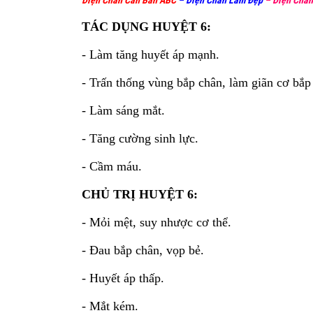
Diện Chẩn Căn Bản ABC
–
Diện Chẩn Làm Đẹp
–
Diện Chẩn
TÁC DỤNG HUYỆT 6:
- Làm tăng huyết áp mạnh.
- Trấn thống vùng bắp chân, làm giãn cơ bắp
- Làm sáng mắt.
- Tăng cường sinh lực.
- Cầm máu.
CHỦ TRỊ HUYỆT 6:
- Mỏi mệt, suy nhược cơ thể.
- Đau bắp chân, vọp bẻ.
- Huyết áp thấp.
- Mắt kém.