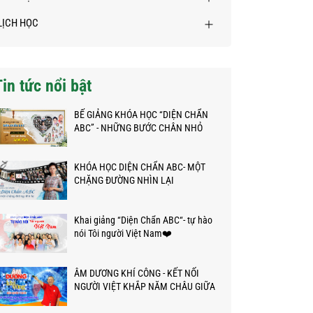
LỊCH HỌC
Tin tức nổi bật
BẾ GIẢNG KHÓA HỌC “DIỆN CHẨN
ABC” - NHỮNG BƯỚC CHÂN NHỎ
TRÊN HÀNH TRÌNH KỲ DIỆU
KHÓA HỌC DIỆN CHẨN ABC- MỘT
CHẶNG ĐƯỜNG NHÌN LẠI
Khai giảng “Diện Chẩn ABC“- tự hào
nói Tôi người Việt Nam❤️
ÂM DƯƠNG KHÍ CÔNG - KẾT NỐI
NGƯỜI VIỆT KHẮP NĂM CHÂU GIỮA
ĐẠI DỊCH