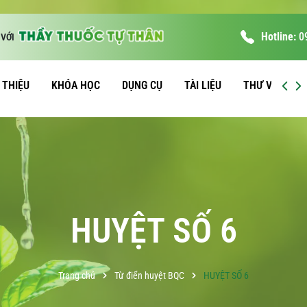
Hotline:
0
VỚI
I THIỆU
KHÓA HỌC
DỤNG CỤ
TÀI LIỆU
THƯ VIỆN
HUYỆT SỐ 6
Trang chủ
Từ điển huyệt BQC
HUYỆT SỐ 6