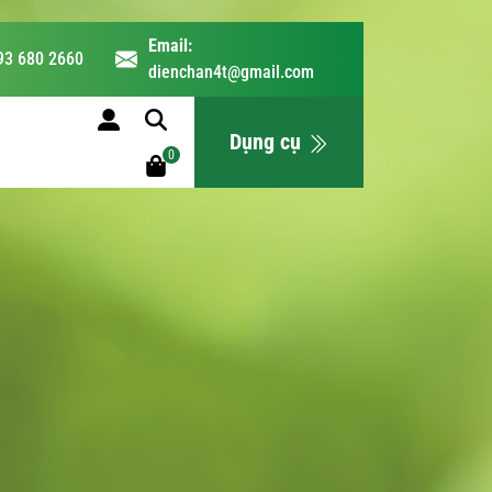
Email:
93 680 2660
dienchan4t@gmail.com
LỊCH HỌC
Dụng cụ
0