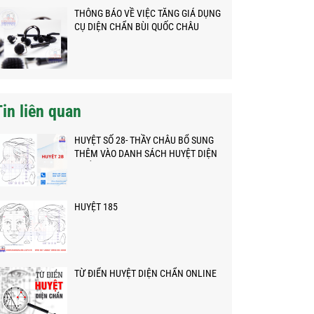
THÔNG BÁO VỀ VIỆC TĂNG GIÁ DỤNG
CỤ DIỆN CHẨN BÙI QUỐC CHÂU
Tin liên quan
HUYỆT SỐ 28- THẦY CHÂU BỔ SUNG
THÊM VÀO DANH SÁCH HUYỆT DIỆN
CHẨN
HUYỆT 185
TỪ ĐIỂN HUYỆT DIỆN CHẨN ONLINE