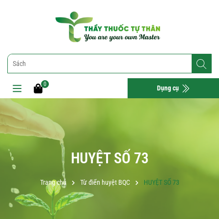
0
Dụng cụ
HUYỆT SỐ 73
Trang chủ
Từ điển huyệt BQC
HUYỆT SỐ 73