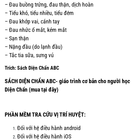
– Đau buồng trứng, đau thận, dịch hoàn
– Tiểu khó, tiểu nhiều, tiểu đêm
– Đau khớp vai, cánh tay
– Đau nhức ổ mắt, kém mắt
– Sạn thận
– Nặng đầu (do lạnh đầu)
– Tắc tia sữa, sưng vú
Trích: Sách Diện Chẩn ABC
SÁCH DIỆN CHẨN ABC- giáo trình cơ bản cho người học
Diện Chẩn
(mua tại đây)
PHẦN MỀM TRA CỨU VỊ TRÍ HUYỆT:
Đối với hệ điều hành android
Đối với hệ điều hành iOS