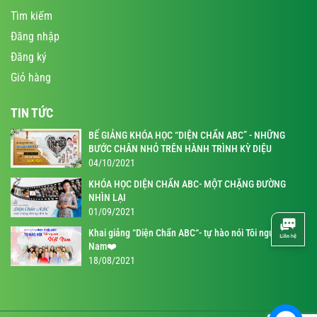
Tìm kiếm
Đăng nhập
Đăng ký
Giỏ hàng
TIN TỨC
BẾ GIẢNG KHÓA HỌC “DIỆN CHẨN ABC” - NHỮNG
BƯỚC CHÂN NHỎ TRÊN HÀNH TRÌNH KỲ DIỆU
04/10/2021
KHÓA HỌC DIỆN CHẨN ABC- MỘT CHẶNG ĐƯỜNG
NHÌN LẠI
01/09/2021
Khai giảng “Diện Chẩn ABC“- tự hào nói Tôi người Việt
Nam❤️
18/08/2021