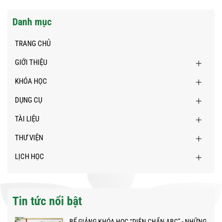
Danh mục
TRANG CHỦ
GIỚI THIỆU
KHÓA HỌC
DỤNG CỤ
TÀI LIỆU
THƯ VIỆN
LỊCH HỌC
Tin tức nổi bật
BẾ GIẢNG KHÓA HỌC “DIỆN CHẨN ABC” - NHỮNG