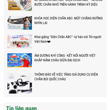
BƯỚC CHÂN NHỎ TRÊN HÀNH TRÌNH KỲ DIỆU
KHÓA HỌC DIỆN CHẨN ABC- MỘT CHẶNG ĐƯỜNG
NHÌN LẠI
Khai giảng “Diện Chẩn ABC“- tự hào nói Tôi người
Việt Nam❤️
ÂM DƯƠNG KHÍ CÔNG - KẾT NỐI NGƯỜI VIỆT
KHẮP NĂM CHÂU GIỮA ĐẠI DỊCH
THÔNG BÁO VỀ VIỆC TĂNG GIÁ DỤNG CỤ DIỆN
CHẨN BÙI QUỐC CHÂU
Tin liên quan