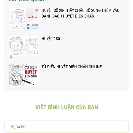
HUYỆT SỐ 28- THẦY CHÂU BỔ SUNG THÊM VÀO
DANH SÁCH HUYỆT DIỆN CHẨN
HUYỆT 185
TỪ ĐIỂN HUYỆT DIỆN CHẨN ONLINE
VIẾT BÌNH LUẬN CỦA BẠN