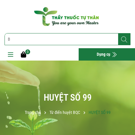
0
Dụng cụ
HUYỆT SỐ 99
Trang chủ
Từ điển huyệt BQC
HUYỆT SỐ 99