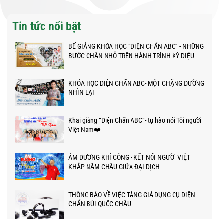
Tin tức nổi bật
BẾ GIẢNG KHÓA HỌC “DIỆN CHẨN ABC” - NHỮNG
BƯỚC CHÂN NHỎ TRÊN HÀNH TRÌNH KỲ DIỆU
KHÓA HỌC DIỆN CHẨN ABC- MỘT CHẶNG ĐƯỜNG
NHÌN LẠI
Khai giảng “Diện Chẩn ABC“- tự hào nói Tôi người
Việt Nam❤️
ÂM DƯƠNG KHÍ CÔNG - KẾT NỐI NGƯỜI VIỆT
KHẮP NĂM CHÂU GIỮA ĐẠI DỊCH
THÔNG BÁO VỀ VIỆC TĂNG GIÁ DỤNG CỤ DIỆN
CHẨN BÙI QUỐC CHÂU