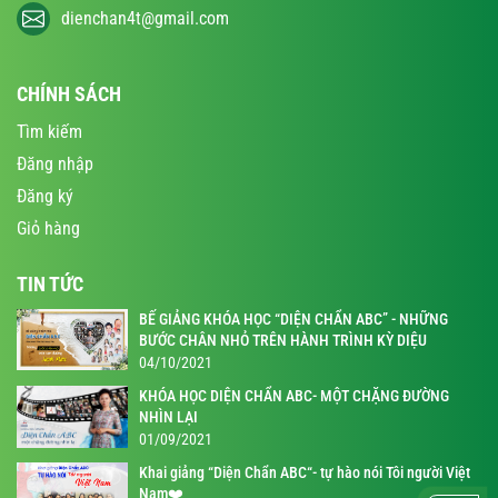
dienchan4t@gmail.com
CHÍNH SÁCH
Tìm kiếm
Đăng nhập
Đăng ký
Giỏ hàng
TIN TỨC
BẾ GIẢNG KHÓA HỌC “DIỆN CHẨN ABC” - NHỮNG
BƯỚC CHÂN NHỎ TRÊN HÀNH TRÌNH KỲ DIỆU
04/10/2021
KHÓA HỌC DIỆN CHẨN ABC- MỘT CHẶNG ĐƯỜNG
NHÌN LẠI
01/09/2021
Khai giảng “Diện Chẩn ABC“- tự hào nói Tôi người Việt
Nam❤️