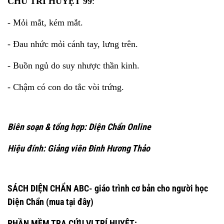
CHỦ TRÌ
HUYỆT 99
:
- Mỏi mắt, kém mắt.
- Đau nhức mỏi cánh tay, lưng trên.
- Buồn ngủ do suy nhược thần kinh.
- Chậm có con do tắc vòi trứng.
Biên soạn & tổng hợp: Diện Chẩn Online
Hiệu đính: Giảng viên Đinh Hương Thảo
SÁCH DIỆN CHẨN ABC- giáo trình cơ bản cho người học
Diện Chẩn
(mua tại đây)
PHẦN MỀM TRA CỨU VỊ TRÍ HUYỆT: