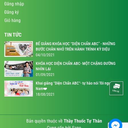
Đăng nhập
Đăng ký
Giỏ hàng
TIN TỨC
BẾ GIẢNG KHÓA HỌC “DIỆN CHẨN ABC” - NHỮNG
BƯỚC CHÂN NHỎ TRÊN HÀNH TRÌNH KỲ DIỆU
04/10/2021
KHÓA HỌC DIỆN CHẨN ABC- MỘT CHẶNG ĐƯỜNG
NHÌN LẠI
01/09/2021
Khai giảng “Diện Chẩn ABC“- tự hào nói Tôi người Việt
Nam❤️
18/08/2021
Bản quyền thuộc về
Thầy Thuốc Tự Thân
Cung cấp bởi
Sapo