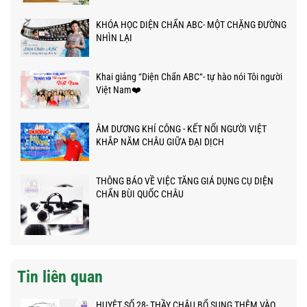
KHÓA HỌC DIỆN CHẨN ABC- MỘT CHẶNG ĐƯỜNG
NHÌN LẠI
Khai giảng “Diện Chẩn ABC“- tự hào nói Tôi người
Việt Nam❤️
ÂM DƯƠNG KHÍ CÔNG - KẾT NỐI NGƯỜI VIỆT
KHẮP NĂM CHÂU GIỮA ĐẠI DỊCH
THÔNG BÁO VỀ VIỆC TĂNG GIÁ DỤNG CỤ DIỆN
CHẨN BÙI QUỐC CHÂU
Tin liên quan
HUYỆT SỐ 28- THẦY CHÂU BỔ SUNG THÊM VÀO