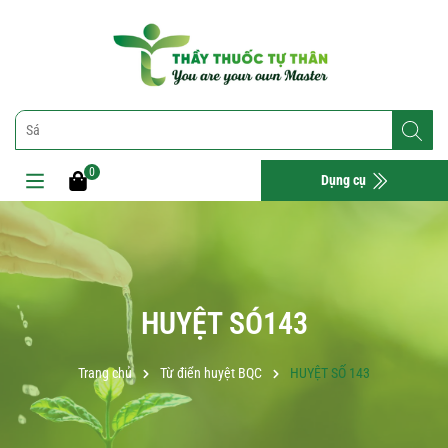
0
Dụng cụ
HUYỆT SÓ143
Trang chủ
Từ điển huyệt BQC
HUYỆT SỐ 143