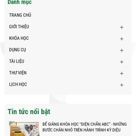
Danh mục
TRANG CHỦ
GIỚI THIỆU
KHÓA HỌC
DỤNG CỤ
TÀI LIỆU
THƯ VIỆN
LỊCH HỌC
Tin tức nổi bật
BẾ GIẢNG KHÓA HỌC “DIỆN CHẨN ABC” - NHỮNG
BƯỚC CHÂN NHỎ TRÊN HÀNH TRÌNH KỲ DIỆU