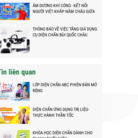
ÂM DƯƠNG KHÍ CÔNG - KẾT NỐI
NGƯỜI VIỆT KHẮP NĂM CHÂU GIỮA
ĐẠI DỊCH
THÔNG BÁO VỀ VIỆC TĂNG GIÁ DỤNG
CỤ DIỆN CHẨN BÙI QUỐC CHÂU
Tin liên quan
LỚP DIỆN CHẨN ABC PHIÊN BẢN MỞ
RỘNG
DIỆN CHẨN ỨNG DỤNG TRỊ LIỆU-
THỰC HÀNH THẦN TỐC
KHÓA HỌC DIỆN CHẨN DÀNH CHO