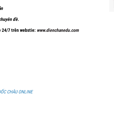
ản
 chuyên đề.
 24/7 trên webstie:
www.dienchanedu.com
UỐC CHÂU ONLINE