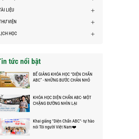
TÀI LIỆU
THƯ VIỆN
LỊCH HỌC
Tin tức nổi bật
BẾ GIẢNG KHÓA HỌC “DIỆN CHẨN
ABC” - NHỮNG BƯỚC CHÂN NHỎ
TRÊN HÀNH TRÌNH KỲ DIỆU
KHÓA HỌC DIỆN CHẨN ABC- MỘT
CHẶNG ĐƯỜNG NHÌN LẠI
Khai giảng “Diện Chẩn ABC“- tự hào
nói Tôi người Việt Nam❤️