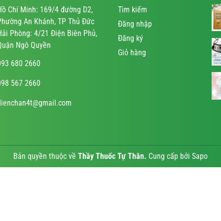
Hồ Chí Minh: 169/4 đường D2,
Tìm kiếm
Phường An Khánh, TP Thủ Đức
Đăng nhập
Hải Phòng: 4/21 Điện Biên Phủ,
Đăng ký
Quận Ngô Quyền
Giỏ hàng
093 680 2660
098 567 2660
dienchan4t@gmail.com
Bản quyền thuộc về
Thầy Thuốc Tự Thân
.
Cung cấp bởi
Sapo