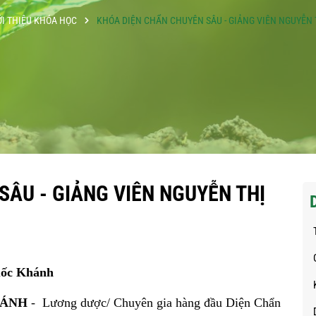
ỚI THIỆU KHÓA HỌC
KHÓA DIỆN CHẨN CHUYÊN SÂU - GIẢNG VIÊN NGUYỄN
SÂU - GIẢNG VIÊN NGUYỄN THỊ
uốc Khánh
HÁNH
- Lương dược/ Chuyên gia hàng đầu Diện Chẩn