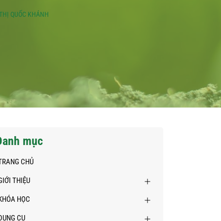
 THỊ QUỐC KHÁNH
Danh mục
TRANG CHỦ
GIỚI THIỆU
KHÓA HỌC
DỤNG CỤ