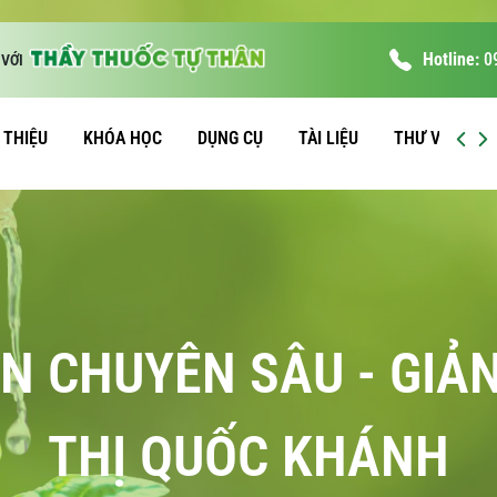
Hotline:
0
VỚI
I THIỆU
KHÓA HỌC
DỤNG CỤ
TÀI LIỆU
THƯ VIỆN
N CHUYÊN SÂU - GIẢ
THỊ QUỐC KHÁNH