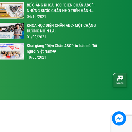
BẾ GIẢNG KHÓA HỌC “DIỆN CHẨN ABC” -
NHỮNG BƯỚC CHÂN NHỎ TRÊN HÀNH
TRÌNH KỲ DIỆU
04/10/2021
KHÓA HỌC DIỆN CHẨN ABC- MỘT CHẶNG
ĐƯỜNG NHÌN LẠI
01/09/2021
Khai giảng “Diện Chẩn ABC“- tự hào nói Tôi
người Việt Nam❤️
18/08/2021