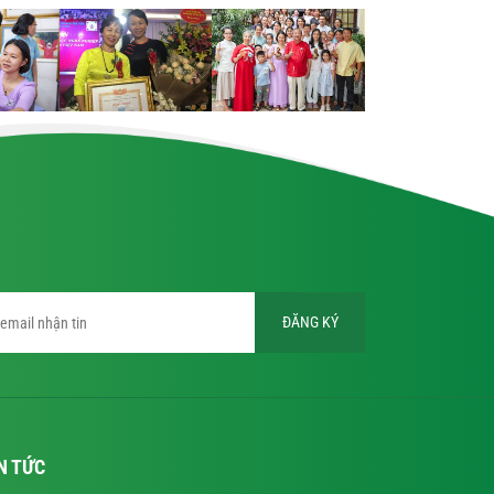
ĐĂNG KÝ
N TỨC