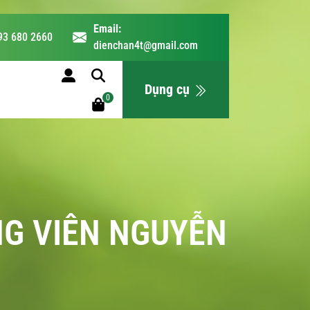
Email:
93 680 2660
dienchan4t@gmail.com
LỊCH HỌC
Dụng cụ
0
NG VIÊN NGUYỄN