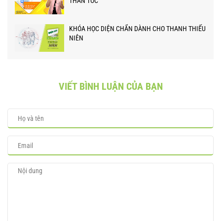
THẦN TỐC
KHÓA HỌC DIỆN CHẨN DÀNH CHO THANH THIẾU
NIÊN
VIẾT BÌNH LUẬN CỦA BẠN