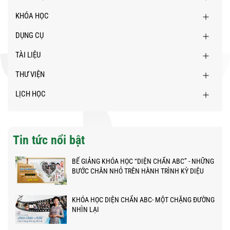
KHÓA HỌC
DỤNG CỤ
TÀI LIỆU
THƯ VIỆN
LỊCH HỌC
Tin tức nổi bật
BẾ GIẢNG KHÓA HỌC “DIỆN CHẨN ABC” - NHỮNG
BƯỚC CHÂN NHỎ TRÊN HÀNH TRÌNH KỲ DIỆU
KHÓA HỌC DIỆN CHẨN ABC- MỘT CHẶNG ĐƯỜNG
NHÌN LẠI