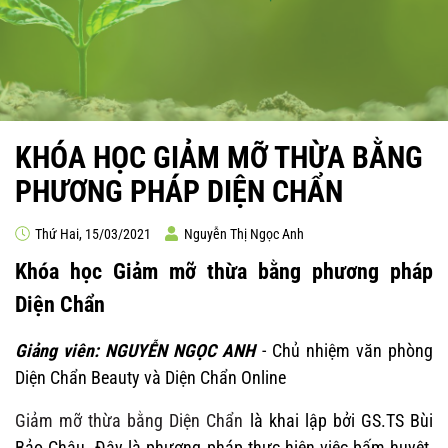
KHÓA HỌC GIẢM MỠ THỪA BẰNG
PHƯƠNG PHÁP DIỆN CHẨN
Thứ Hai, 15/03/2021
Nguyễn Thị Ngọc Anh
Khóa học Giảm mỡ thừa bằng phương pháp
Diện Chẩn
Giảng viên: NGUYỄN NGỌC ANH
- Chủ nhiệm văn phòng
Diện Chẩn Beauty và Diện Chẩn Online
Giảm mỡ thừa bằng Diện Chẩn
là khai lập bởi GS.TS Bùi
Bảo Châu. Đây là phương pháp thực hiện việc bấm huyệt,