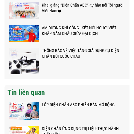
Khai giảng “Diện Chẩn ABC“- tự hào nói Tôi người
Việt Nam❤️
ÂM DƯƠNG KHÍ CÔNG - KẾT NỐI NGƯỜI VIỆT
KHẮP NĂM CHÂU GIỮA ĐẠI DỊCH
THÔNG BÁO VỀ VIỆC TĂNG GIÁ DỤNG CỤ DIỆN
CHẨN BÙI QUỐC CHÂU
Tin liên quan
LỚP DIỆN CHẨN ABC PHIÊN BẢN MỞ RỘNG
DIỆN CHẨN ỨNG DỤNG TRỊ LIỆU- THỰC HÀNH