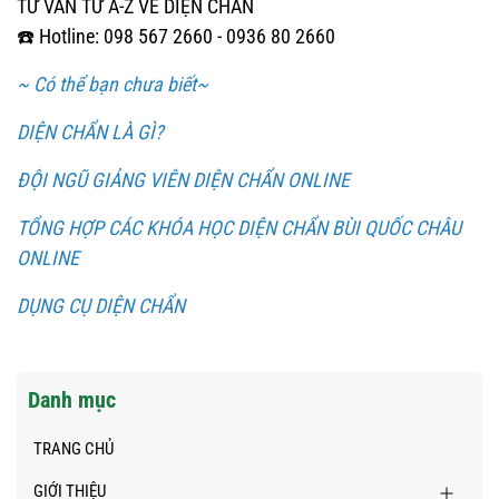
TƯ VẤN TỪ A-Z VỀ DIỆN CHẨN
☎️ Hotline: 098 567 2660 - 0936 80 2660
~ Có thể bạn chưa biết~
DIỆN CHẨN LÀ GÌ?
ĐỘI NGŨ GIẢNG VIÊN DIỆN CHẨN ONLINE
TỔNG HỢP CÁC KHÓA HỌC DIỆN CHẨN BÙI QUỐC CHÂU
ONLINE
DỤNG CỤ DIỆN CHẨN
Danh mục
TRANG CHỦ
GIỚI THIỆU