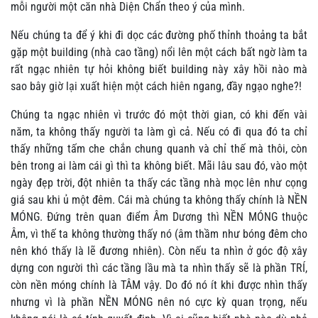
mỗi người một căn nhà Diện Chẩn theo ý của mình.
Nếu chúng ta để ý khi đi dọc các đường phố thỉnh thoảng ta bắt
gặp một building (nhà cao tầng) nổi lên một cách bất ngờ làm ta
rất ngạc nhiên tự hỏi không biết building này xây hồi nào mà
sao bây giờ lại xuất hiện một cách hiên ngang, đầy ngạo nghe?!
Chúng ta ngạc nhiên vì trước đó một thời gian, có khi đến vài
năm, ta không thấy người ta làm gì cả. Nếu có đi qua đó ta chỉ
thấy những tấm che chắn chung quanh và chỉ thế mà thôi, còn
bên trong ai làm cái gì thì ta không biết. Mãi lâu sau đó, vào một
ngày đẹp trời, đột nhiên ta thấy các tầng nhà mọc lên như cọng
giá sau khi ủ một đêm. Cái mà chúng ta không thấy chính là NỀN
MÓNG. Đứng trên quan điểm Âm Dương thì NỀN MÓNG thuộc
Âm, vì thế ta không thường thấy nó (âm thầm như bóng đêm cho
nên khó thấy là lẽ đương nhiên). Còn nếu ta nhìn ở góc độ xây
dựng con người thì các tầng lầu mà ta nhìn thấy sẽ là phần TRÍ,
còn nền móng chính là TÂM vậy. Do đó nó ít khi được nhìn thấy
nhưng vì là phần NỀN MÓNG nên nó cực kỳ quan trọng, nếu