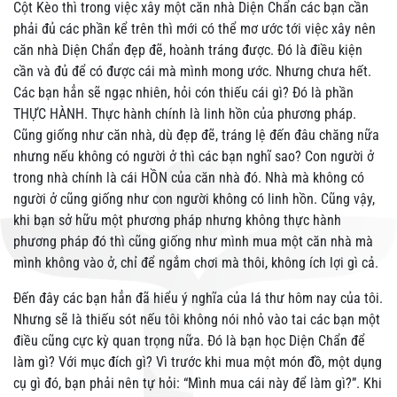
Cột Kèo thì trong việc xây một căn nhà Diện Chẩn các bạn cần
phải đủ các phần kể trên thì mới có thể mơ ước tới việc xây nên
căn nhà Diện Chẩn đẹp đẽ, hoành tráng được. Đó là điều kiện
cần và đủ để có được cái mà mình mong ước. Nhưng chưa hết.
Các bạn hẳn sẽ ngạc nhiên, hỏi cón thiếu cái gì? Đó là phần
THỰC HÀNH. Thực hành chính là linh hồn của phương pháp.
Cũng giống như căn nhà, dù đẹp đẽ, tráng lệ đến đâu chăng nữa
nhưng nếu không có người ở thì các bạn nghĩ sao? Con người ở
trong nhà chính là cái HỒN của căn nhà đó. Nhà mà không có
người ở cũng giống như con người không có linh hồn. Cũng vậy,
khi bạn sở hữu một phương pháp nhưng không thực hành
phương pháp đó thì cũng giống như mình mua một căn nhà mà
mình không vào ở, chỉ để ngắm chơi mà thôi, không ích lợi gì cả.
Đến đây các bạn hẳn đã hiểu ý nghĩa của lá thư hôm nay của tôi.
Nhưng sẽ là thiếu sót nếu tôi không nói nhỏ vào tai các bạn một
điều cũng cực kỳ quan trọng nữa. Đó là bạn học Diện Chẩn để
làm gì? Với mục đích gì? Vì trước khi mua một món đồ, một dụng
cụ gì đó, bạn phải nên tự hỏi: “Mình mua cái này để làm gì?”. Khi