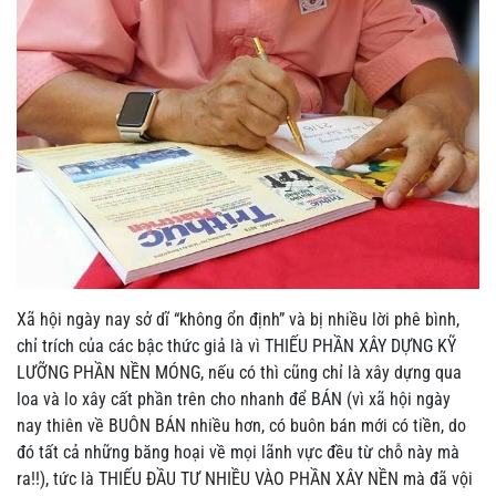
Xã hội ngày nay sở dĩ “không ổn định” và bị nhiều lời phê bình,
chỉ trích của các bậc thức giả là vì THIẾU PHẦN XÂY DỰNG KỸ
LƯỠNG PHẦN NỀN MÓNG, nếu có thì cũng chỉ là xây dựng qua
loa và lo xây cất phần trên cho nhanh để BÁN (vì xã hội ngày
nay thiên về BUÔN BÁN nhiều hơn, có buôn bán mới có tiền, do
đó tất cả những băng hoại về mọi lãnh vực đều từ chỗ này mà
ra!!), tức là THIẾU ĐẦU TƯ NHIỀU VÀO PHẦN XÂY NỀN mà đã vội