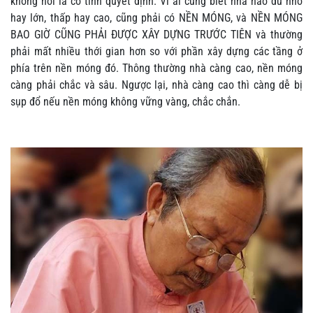
không nói là có tính quyết định. Vì ai cũng biết nhà nào dù nhỏ
hay lớn, thấp hay cao, cũng phải có NỀN MÓNG, và NỀN MÓNG
BAO GIỜ CŨNG PHẢI ĐƯỢC XÂY DỰNG TRƯỚC TIÊN và thường
phải mất nhiều thới gian hơn so với phần xây dựng các tầng ở
phía trên nền móng đó. Thông thường nhà càng cao, nền móng
càng phải chắc và sâu. Ngược lại, nhà càng cao thì càng dễ bị
sụp đổ nếu nền móng không vững vàng, chắc chắn.