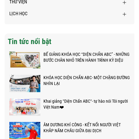
THƯ VIỆN
LỊCH HỌC
Tin tức nổi bật
BẾ GIẢNG KHÓA HỌC “DIỆN CHẨN ABC” - NHỮNG
BƯỚC CHÂN NHỎ TRÊN HÀNH TRÌNH KỲ DIỆU
KHÓA HỌC DIỆN CHẨN ABC- MỘT CHẶNG ĐƯỜNG
NHÌN LẠI
Khai giảng “Diện Chẩn ABC“- tự hào nói Tôi người
Việt Nam❤️
ÂM DƯƠNG KHÍ CÔNG - KẾT NỐI NGƯỜI VIỆT
KHẮP NĂM CHÂU GIỮA ĐẠI DỊCH