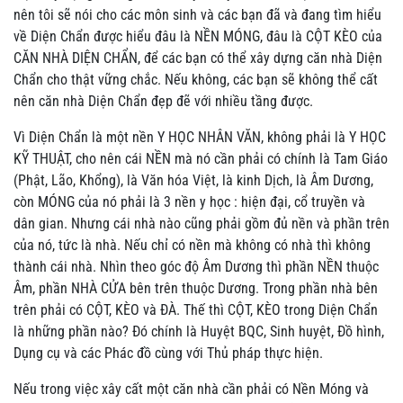
nên tôi sẽ nói cho các môn sinh và các bạn đã và đang tìm hiểu
về Diện Chẩn được hiểu đâu là NỀN MÓNG, đâu là CỘT KÈO của
CĂN NHÀ DIỆN CHẨN, để các bạn có thể xây dựng căn nhà Diện
Chẩn cho thật vững chắc. Nếu không, các bạn sẽ không thể cất
nên căn nhà Diện Chẩn đẹp đẽ với nhiều tầng được.
Vì Diện Chẩn là một nền Y HỌC NHÂN VĂN, không phải là Y HỌC
KỸ THUẬT, cho nên cái NỀN mà nó cần phải có chính là Tam Giáo
(Phật, Lão, Khổng), là Văn hóa Việt, là kinh Dịch, là Âm Dương,
còn MÓNG của nó phải là 3 nền y học : hiện đại, cổ truyền và
dân gian. Nhưng cái nhà nào cũng phải gồm đủ nền và phần trên
của nó, tức là nhà. Nếu chỉ có nền mà không có nhà thì không
thành cái nhà. Nhìn theo góc độ Âm Dương thì phần NỀN thuộc
Âm, phần NHÀ CỬA bên trên thuộc Dương. Trong phần nhà bên
trên phải có CỘT, KÈO và ĐÀ. Thế thì CỘT, KÈO trong Diện Chẩn
là những phần nào? Đó chính là Huyệt BQC, Sinh huyệt, Đồ hình,
Dụng cụ và các Phác đồ cùng với Thủ pháp thực hiện.
Nếu trong việc xây cất một căn nhà cần phải có Nền Móng và