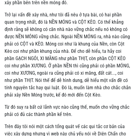
xây phần bên trên nền móng đó.
Trở lại vấn đề xây nhà, như tôi đã nêu ở tựa bài, có hai phần
quan trọng nhất, đó là NỀN MÓNG và CỘT KÈO. Có thể khẳng
định rằng sẽ không có căn nhà nào vững chắc nếu nó không có
được NỀN MÓNG vững chắc. Ngoài NỀN MÓNG ra, nhà nào cũng
phải có CỘT và KÈO. Móng coi như là khung của Nền, còn Cột
Kèo coi như phần khung của nhà. Để cho dễ hiểu, ta hãy coi
phần GẠCH NGÓI, XI MĂNG như phần THỊT, còn phần CỘT KÈO
coi như phần XƯƠNG. Ở phần NỀN thì cũng phải có phần MÓNG,
coi như XƯƠNG, ngoài ra cũng phải có xi măng, đất cát..., coi
như phần THỊT. Nói thế để dễ hình dung, dễ hiểu một vấn đề có
tính nguyên tắc hay qui luật. Đó là, muốn làm nhà cho chắc chắn
phải xây Nền Móng trước, kế đó mới đến Cột Kèo.
Từ đó suy ra bất cứ lãnh vực nào cũng thế, muốn cho vững chắc
phải có đủ các thành phần kể trên.
Trên đây tôi nói một cách tổng quát vế các qui tắc cơ bản của
việc xây dựng nhưng vì web này chủ yếu nói về Diện Chẩn cho