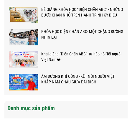
BẾ GIẢNG KHÓA HỌC “DIỆN CHẨN ABC” - NHỮNG
BƯỚC CHÂN NHỎ TRÊN HÀNH TRÌNH KỲ DIỆU
KHÓA HỌC DIỆN CHẨN ABC- MỘT CHẶNG ĐƯỜNG
NHÌN LẠI
Khai giảng “Diện Chẩn ABC“- tự hào nói Tôi người
Việt Nam❤️
ÂM DƯƠNG KHÍ CÔNG - KẾT NỐI NGƯỜI VIỆT
KHẮP NĂM CHÂU GIỮA ĐẠI DỊCH
Danh mục sản phẩm