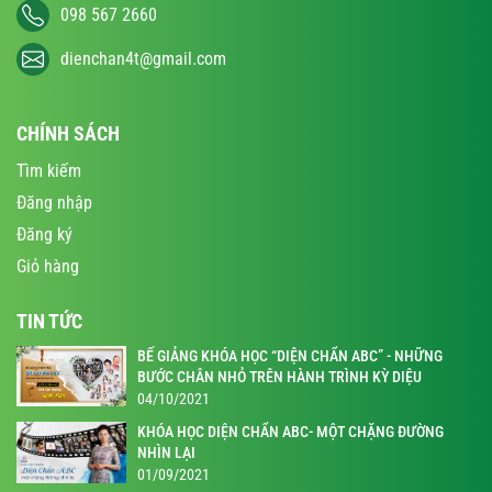
098 567 2660
dienchan4t@gmail.com
CHÍNH SÁCH
Tìm kiếm
Đăng nhập
Đăng ký
Giỏ hàng
TIN TỨC
BẾ GIẢNG KHÓA HỌC “DIỆN CHẨN ABC” - NHỮNG
BƯỚC CHÂN NHỎ TRÊN HÀNH TRÌNH KỲ DIỆU
04/10/2021
KHÓA HỌC DIỆN CHẨN ABC- MỘT CHẶNG ĐƯỜNG
NHÌN LẠI
01/09/2021