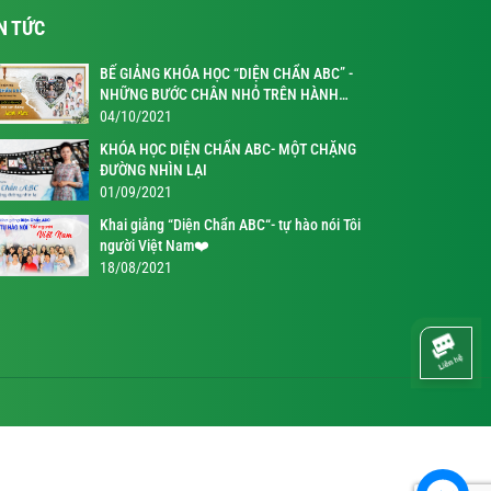
N TỨC
BẾ GIẢNG KHÓA HỌC “DIỆN CHẨN ABC” -
NHỮNG BƯỚC CHÂN NHỎ TRÊN HÀNH
TRÌNH KỲ DIỆU
04/10/2021
KHÓA HỌC DIỆN CHẨN ABC- MỘT CHẶNG
ĐƯỜNG NHÌN LẠI
01/09/2021
Khai giảng “Diện Chẩn ABC“- tự hào nói Tôi
người Việt Nam❤️
18/08/2021