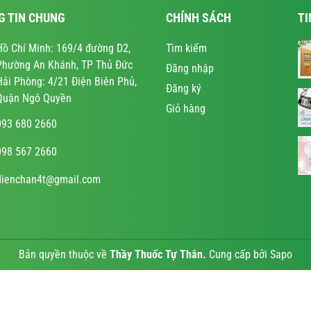
G TIN CHUNG
CHÍNH SÁCH
TI
Hồ Chí Minh: 169/4 đường D2,
Tìm kiếm
Phường An Khánh, TP Thủ Đức
Đăng nhập
Hải Phòng: 4/21 Điện Biên Phủ,
Đăng ký
Quận Ngô Quyền
Giỏ hàng
093 680 2660
098 567 2660
dienchan4t@gmail.com
Bản quyền thuộc về
Thầy Thuốc Tự Thân
.
Cung cấp bởi
Sapo