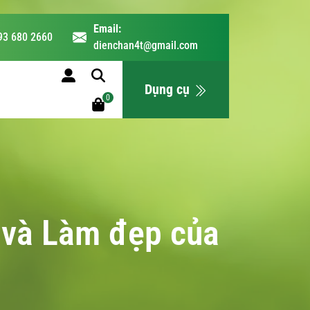
Email:
93 680 2660
dienchan4t@gmail.com
LỊCH HỌC
Dụng cụ
0
 và Làm đẹp của