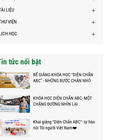
TÀI LIỆU
THƯ VIỆN
LỊCH HỌC
Tin tức nổi bật
BẾ GIẢNG KHÓA HỌC “DIỆN CHẨN
ABC” - NHỮNG BƯỚC CHÂN NHỎ
TRÊN HÀNH TRÌNH KỲ DIỆU
KHÓA HỌC DIỆN CHẨN ABC- MỘT
CHẶNG ĐƯỜNG NHÌN LẠI
Khai giảng “Diện Chẩn ABC“- tự hào
nói Tôi người Việt Nam❤️