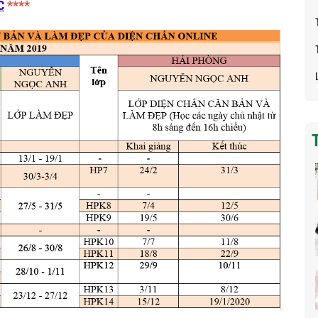
C
****