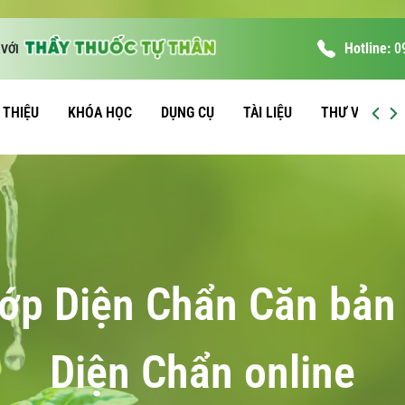
Hotline:
0
VỚI
I THIỆU
KHÓA HỌC
DỤNG CỤ
TÀI LIỆU
THƯ VIỆN
 lớp Diện Chẩn Căn bản
Diện Chẩn online