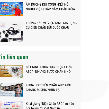
ÂM DƯƠNG KHÍ CÔNG - KẾT NỐI
NGƯỜI VIỆT KHẮP NĂM CHÂU GIỮA
ĐẠI DỊCH
THÔNG BÁO VỀ VIỆC TĂNG GIÁ DỤNG
CỤ DIỆN CHẨN BÙI QUỐC CHÂU
Tin liên quan
BẾ GIẢNG KHÓA HỌC “DIỆN CHẨN
ABC” - NHỮNG BƯỚC CHÂN NHỎ
TRÊN HÀNH TRÌNH KỲ DIỆU
KHÓA HỌC DIỆN CHẨN ABC- MỘT
CHẶNG ĐƯỜNG NHÌN LẠI
Khai giảng “Diện Chẩn ABC“- tự hào
nói Tôi người Việt Nam❤️