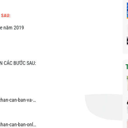
 SAU:
ne năm 2019
N CÁC BƯỚC SAU:
chan-can-ban-va-…
chan-can-ban-onl…