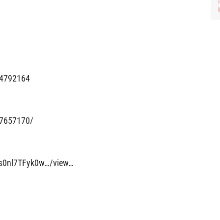
04792164
97657170/
ks0nl7TFyk0w…/view…