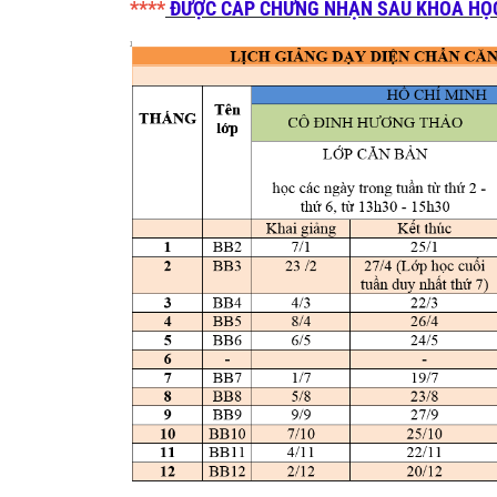
****
ĐƯỢC CẤP CHỨNG NHẬN SAU KHÓA HỌ