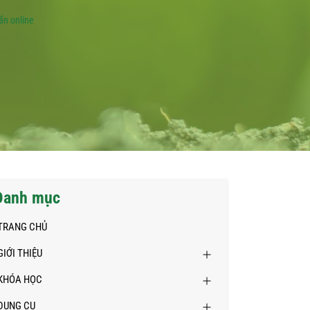
ẩn online
Danh mục
TRANG CHỦ
GIỚI THIỆU
KHÓA HỌC
DỤNG CỤ