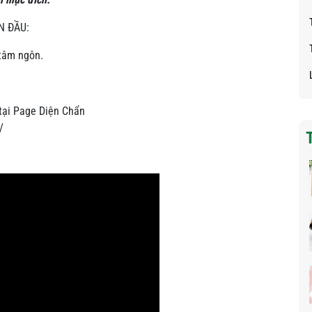
N ĐẦU:
 tâm ngôn.
 tại Page Diện Chẩn
/