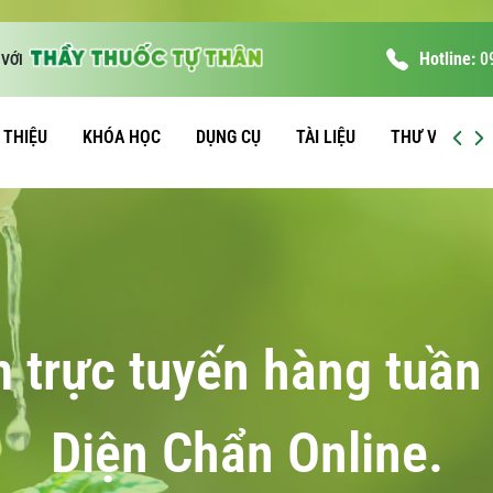
Hotline:
0
VỚI
I THIỆU
KHÓA HỌC
DỤNG CỤ
TÀI LIỆU
THƯ VIỆN
m trực tuyến hàng tuầ
Diện Chẩn Online.