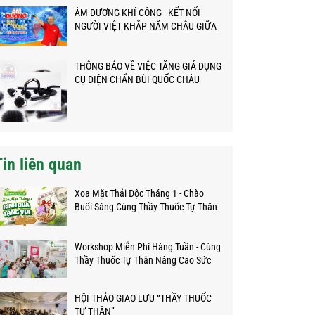
ÂM DƯƠNG KHÍ CÔNG - KẾT NỐI
NGƯỜI VIỆT KHẮP NĂM CHÂU GIỮA
ĐẠI DỊCH
THÔNG BÁO VỀ VIỆC TĂNG GIÁ DỤNG
CỤ DIỆN CHẨN BÙI QUỐC CHÂU
Tin liên quan
Xoa Mặt Thải Độc Tháng 1 - Chào
Buổi Sáng Cùng Thầy Thuốc Tự Thân
Workshop Miễn Phí Hàng Tuần - Cùng
Thầy Thuốc Tự Thân Nâng Cao Sức
Khỏe
HỘI THẢO GIAO LƯU “THẦY THUỐC
TỰ THÂN”