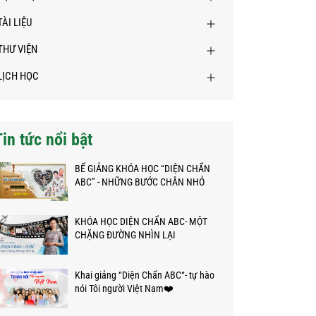
TÀI LIỆU
THƯ VIỆN
LỊCH HỌC
Tin tức nổi bật
BẾ GIẢNG KHÓA HỌC “DIỆN CHẨN
ABC” - NHỮNG BƯỚC CHÂN NHỎ
TRÊN HÀNH TRÌNH KỲ DIỆU
KHÓA HỌC DIỆN CHẨN ABC- MỘT
CHẶNG ĐƯỜNG NHÌN LẠI
Khai giảng “Diện Chẩn ABC“- tự hào
nói Tôi người Việt Nam❤️