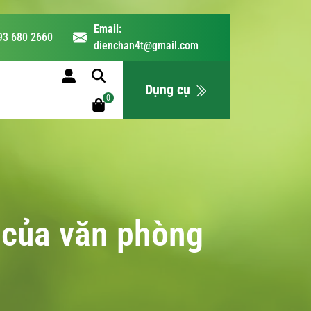
Email:
93 680 2660
dienchan4t@gmail.com
LỊCH HỌC
Dụng cụ
0
n của văn phòng