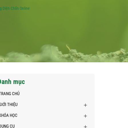
ng Diện Chẩn Online
Danh mục
TRANG CHỦ
GIỚI THIỆU
KHÓA HỌC
DỤNG CỤ