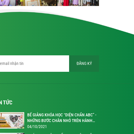
ĐĂNG KÝ
N TỨC
BẾ GIẢNG KHÓA HỌC “DIỆN CHẨN ABC” -
NHỮNG BƯỚC CHÂN NHỎ TRÊN HÀNH
TRÌNH KỲ DIỆU
04/10/2021