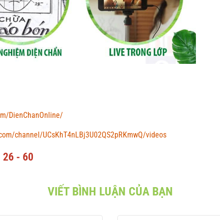
om/DienChanOnline/
e.com/channel/UCsKhT4nLBj3U02QS2pRKmwQ/videos
26 - 60
VIẾT BÌNH LUẬN CỦA BẠN