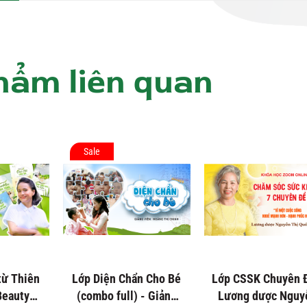
hẩm liên quan
Sale
từ Thiên
Lớp Diện Chẩn Cho Bé
Lớp CSSK Chuyên Đ
Beauty
(combo full) - Giảng
Lương dược Nguy