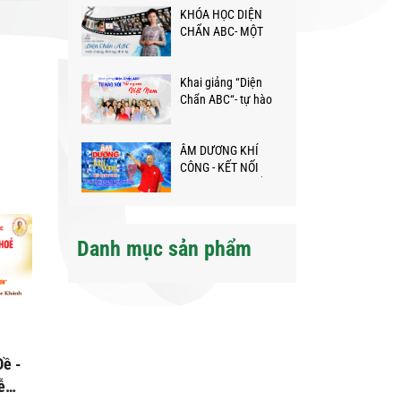
KHÓA HỌC DIỆN
TRÊN HÀNH TRÌNH
CHẨN ABC- MỘT
KỲ DIỆU
CHẶNG ĐƯỜNG
NHÌN LẠI
Khai giảng “Diện
Chẩn ABC“- tự hào
nói Tôi người Việt
Nam❤️
ÂM DƯƠNG KHÍ
CÔNG - KẾT NỐI
NGƯỜI VIỆT KHẮP
NĂM CHÂU GIỮA
ĐẠI DỊCH
Danh mục sản phẩm
ề -
Chuyên đề: HIỂU
Lớp Chuyên đề Hô hấp
ễn
THƯƠNG TẠM BIỆT
cho Bé