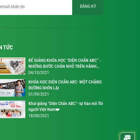
ĐĂNG KÝ
N TỨC
BẾ GIẢNG KHÓA HỌC “DIỆN CHẨN ABC” -
NHỮNG BƯỚC CHÂN NHỎ TRÊN HÀNH
TRÌNH KỲ DIỆU
04/10/2021
KHÓA HỌC DIỆN CHẨN ABC- MỘT CHẶNG
ĐƯỜNG NHÌN LẠI
01/09/2021
Khai giảng “Diện Chẩn ABC“- tự hào nói Tôi
người Việt Nam❤️
18/08/2021