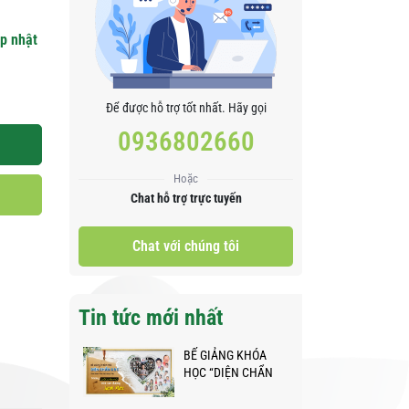
p nhật
Để được hỗ trợ tốt nhất. Hãy gọi
0936802660
Hoặc
Chat hỗ trợ trực tuyến
Chat với chúng tôi
Tin tức mới nhất
BẾ GIẢNG KHÓA
HỌC “DIỆN CHẨN
ABC” - NHỮNG
BƯỚC CHÂN NHỎ