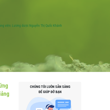
Giảng viên: Lương dược Nguyễn Thị Quốc Khánh
 ứng
CHÚNG TÔI LUÔN SẴN SÀNG
ĐỂ GIÚP ĐỠ BẠN
iảng