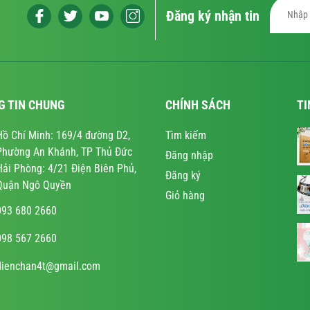
Đăng ký nhận tin
G TIN CHUNG
CHÍNH SÁCH
TI
Hồ Chí Minh: 169/4 đường D2,
Tìm kiếm
Phường An Khánh, TP Thủ Đức
Đăng nhập
Hải Phòng: 4/21 Điện Biên Phủ,
Đăng ký
Quận Ngô Quyền
Giỏ hàng
093 680 2660
098 567 2660
dienchan4t@gmail.com