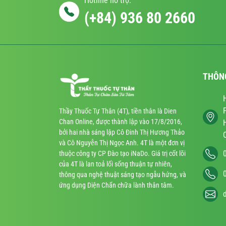
Hotline hỗ trợ:
(+84) 936 80 2660
THÔN
Thầy Thuốc Tự Thân (4T), tiền thân là Dien
Chan Online, được thành lập vào 17/8/2016,
bởi hai nhà sáng lập Cô Đinh Thị Hương Thảo
và Cô Nguyễn Thị Ngọc Anh. 4T là một đơn vị
thuộc công ty CP Đào tạo iNaDo. Giá trị cốt lõi
của 4T là lan toả lối sống thuận tự nhiên,
thông qua nghệ thuật sáng tạo ngẫu hứng, và
ứng dụng Diện Chẩn chữa lành thân tâm.