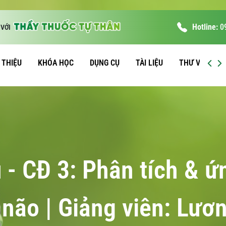
Hotline:
0
VỚI
I THIỆU
KHÓA HỌC
DỤNG CỤ
TÀI LIỆU
THƯ VIỆN
 - CĐ 3: Phân tích & ứ
 não | Giảng viên: Lư