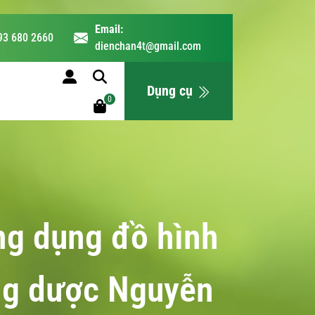
Email:
93 680 2660
dienchan4t@gmail.com
LỊCH HỌC
Dụng cụ
0
ng dụng đồ hình
ơng dược Nguyễn